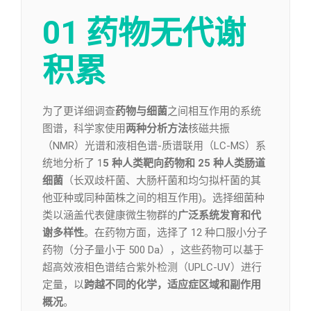
01 药物无代谢
积累
为了更详细调查
药物与细菌
之间相互作用的系统
图谱，科学家使用
两种分析方法
核磁共振
（NMR）光谱和液相色谱-质谱联用（LC-MS）系
统地分析了 1
5 种人类靶向药物和 25 种人类肠道
细菌
（长双歧杆菌、大肠杆菌和均匀拟杆菌的其
他亚种或同种菌株之间的相互作用)。选择细菌种
类以涵盖代表健康微生物群的
广泛系统发育和代
谢多样性
。在药物方面，选择了 12 种口服小分子
药物（分子量小于 500 Da），这些药物可以基于
超高效液相色谱结合紫外检测（UPLC-UV）进行
定量，以
跨越不同的化学，适应症区域和副作用
概况
。