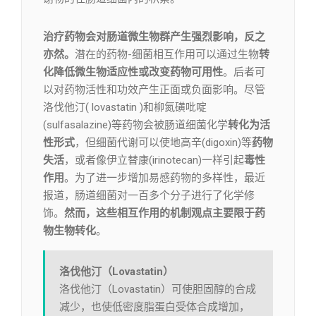
治疗药物会对肠道微生物群产生强烈影响，反之
亦然。
潜在的药物-细菌相互作用可以通过生物
转
化降低微生物适应性或改变药物可用性
。后者可
以对药物活性和功效产生正面或负面影响。尽管
洛伐他汀( lovastatin )和柳氮磺吡啶
(sulfasalazine)等药物会被肠道细菌化学
转化为活
性形式
，但细菌代谢可以使地高辛(digoxin)等
药物
失活
，或者像伊立替康(irinotecan)一样引起
毒性
作用
。为了进一步增加易感药物的多样性，最近
报道，肠道细菌对一百多个分子进行了化学修
饰。
然而，这些相互作用的机制观点主要限于药
物生物转化
。
洛伐他汀（Lovastatin）
洛伐他汀（Lovastatin）可使胆固醇的合成
减少，也使低密度脂蛋白受体合成增加，