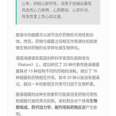
心率，抑制心脏传导。适用于低输出量型
充血性心力衰竭、心房颤动、心房扑动、
阵发性室上性心动过速。
肠道中的细菌可以调节治疗药物的可用性和功
效。然而，药物与细菌之间相互作用潜在机制是
微生物对药物的化学转化或生物转化。
德国海德堡和英国剑桥科学家团队刚刚发在
《Nature》上，成功研究了 25 种代表性肠道细菌
菌株对 15 种结构不同的药物的消耗。揭示了 70
种细菌和药物相互作用，其中 29 种以前没有报道
过。超过一半的新相互作用可归因于生物积累。
肠道细菌的这种生物累积可能是改变药物可用性
和细菌代谢的常见机制，该机制会对个体微
生物
群组成、药代动力学、副作用和药物反应
产生影
响。