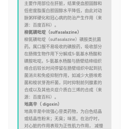
主要作用部位在肝脏，结果使血胆固醇和
低密度脂蛋白胆固醇水平降低，由此对动
脉粥样硬化和冠心病的防治产生作用（来
源：百度百科）。
柳氮磺吡啶（sulfasalazine）
柳氮磺吡啶（sulfasalazine）磺胺类抗菌
药。属口服不易吸收的磺胺药，吸收部分
在肠微生物作用下分解成5-氨基水杨酸和
磺胺吡啶。5-氨基水杨酸与肠壁结缔组织
络合后较长时间停留在肠壁组织中起到抗
菌消炎和免疫抑制作用，如减少大肠埃希
菌和梭状芽孢杆菌，同时抑制前列腺素的
合成以及其他炎症介质白三烯的合成（来
源：百度百科）。
地高辛（ digoxin）
地高辛是中效强心苷类药物，为白色结晶
或结晶性粉末；无臭；味苦。在治疗时，
对心脏的作用表现为正性肌力作用， 减慢