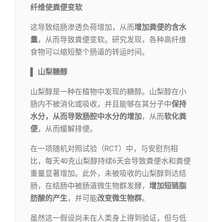
纤维使粪便变软
这导致结肠渗透负荷增加，从而
增加粪便的含水
量
，从而导致粪便变软。研究发现，各种高纤维
食物可以缩短整个肠道的转运时间。
▌
山梨糖醇
山梨醇是一种在植物中发现的糖醇。山梨醇在小
肠内不被消化或吸收，并且能够在其分子中
保持
水分，从而导致肠腔中水分的增加
，从而
软化粪
便
，从而缓解排便。
在一项随机对照试验（RCT）中，与安慰剂相
比，每天40克山梨醇持续6天会导致粪便水和粪便
重量显著增加。此外，未被吸收的山梨醇到达结
肠，在结肠中被肠道微生物群发酵，
增加短链脂
肪酸的产生
，并可能
改变微生物群
。
虽然这一假设尚未在人类身上得到验证，但与低