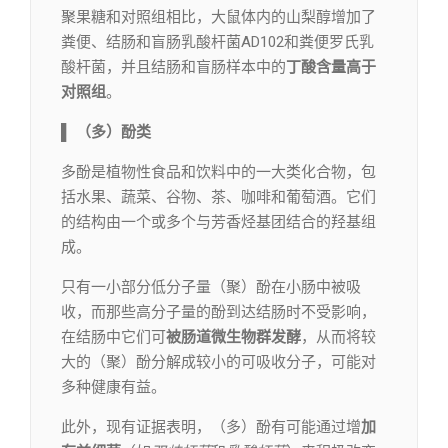
聚果糖和对照组相比，大鼠体内的山梨醇增加了
粪便、结肠和盲肠乳酸杆菌AD102和粪便罗氏乳
酸杆菌，并且结肠和盲肠样本中的
丁酸含量高于
对照组
。
▌
（多）酚类
多酚是植物性食品和饮料中的一大类化合物，包
括水果、蔬菜、谷物、茶、咖啡和葡萄酒。它们
的结构由一个或多个与芳香烃基团结合的羟基组
成。
只有一小部分低分子量（聚）酚在小肠中被吸
收，而那些高分子量的酚到达结肠时不受影响，
在结肠中它们可
被肠道微生物群发酵
，从而将较
大的（聚）酚分解成较小的可吸收分子，可能对
多种健康有益。
此外，现有证据表明，（多）酚有可能通过增
加