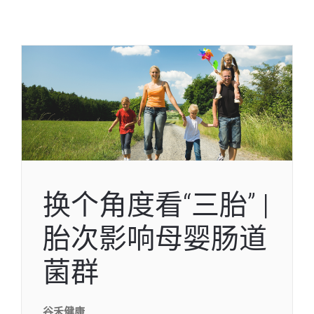
换个角度看“三胎” |
胎次影响母婴肠道
菌群
谷禾健康