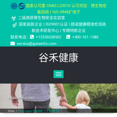
国家认可委 CNAS L23010 认可项目：微生物宏
基因组 | 16S rRNA扩增子
二级病原微生物安全实验室
国家高新企业 | ISO9001认证 | 肠道健康精准检测高
新技术研发中心 | 专精特新企业
联系电话：
+13336028502
+400-161-1580
service@guheinfo.com
谷禾健康
Toggle
navigation
TAG ARCHIVE
肠道菌群
( Page13 )
Home
/
Posts tagged"肠道菌群"