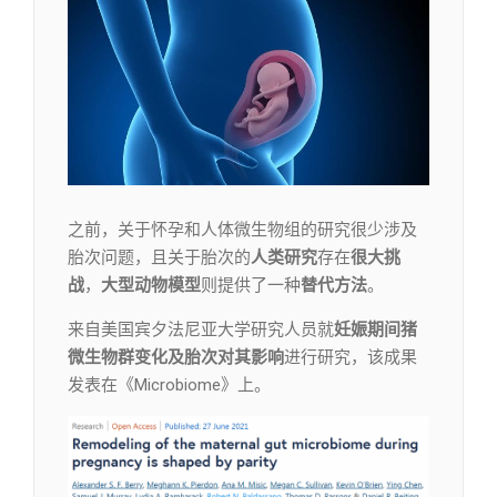
之前，关于怀孕和人体微生物组的研究很少涉及
胎次问题，且关于胎次的
人类研究
存在
很大挑
战
，
大型动物模型
则提供了一种
替代方法
。
来自美国宾夕法尼亚大学研究人员就
妊娠期间猪
微生物群变化及胎次对其影响
进行研究，该成果
发表在《Microbiome》上。