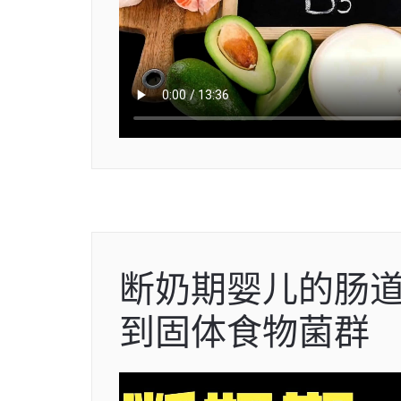
断奶期婴儿的肠
到固体食物菌群