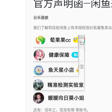
官方声明函—闲鱼
谷禾健康
我们了解到目前闲鱼上有非授权低价批量售卖谷
还有：羽卒之，双双有情 等账号。