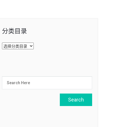
分类目录
分
类
目
录