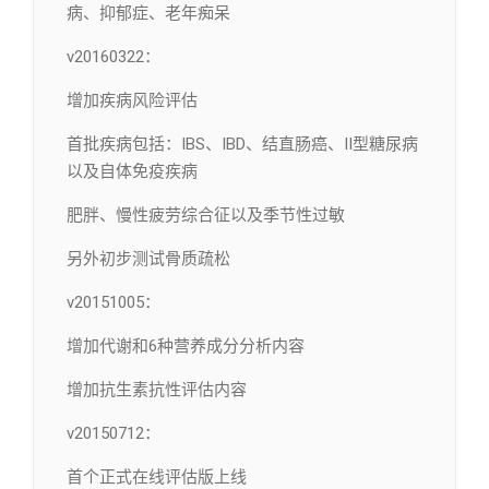
病、抑郁症、老年痴呆
v20160322：
增加疾病风险评估
首批疾病包括：IBS、IBD、结直肠癌、II型糖尿病
以及自体免疫疾病
肥胖、慢性疲劳综合征以及季节性过敏
另外初步测试骨质疏松
v20151005：
增加代谢和6种营养成分分析内容
增加抗生素抗性评估内容
v20150712：
首个正式在线评估版上线