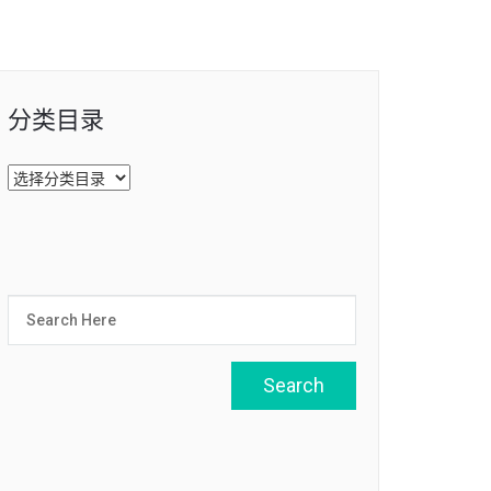
分类目录
分
类
目
录