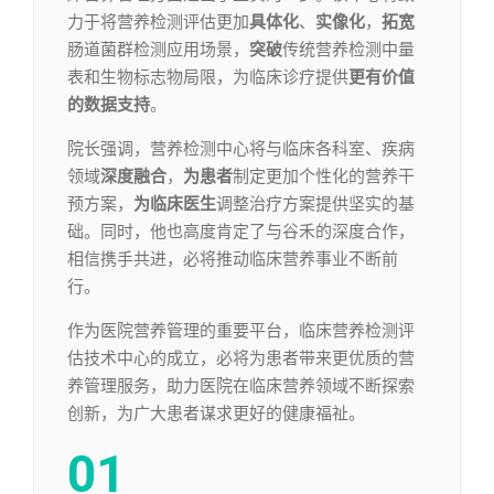
力于将营养检测评估更加
具体化
、
实像化
，
拓宽
肠道菌群检测应用场景，
突破
传统营养检测中量
表和生物标志物局限，为临床诊疗提供
更有价值
的数据支持
。
院长强调，营养检测中心将与临床各科室、疾病
领域
深度融合
，
为患者
制定更加个性化的营养干
预方案，
为临床医生
调整治疗方案提供坚实的基
础。同时，他也高度肯定了与谷禾的深度合作，
相信携手共进，必将推动临床营养事业不断前
行。
作为医院营养管理的重要平台，临床营养检测评
估技术中心的成立，必将为患者带来更优质的营
养管理服务，助力医院在临床营养领域不断探索
创新，为广大患者谋求更好的健康福祉。
01