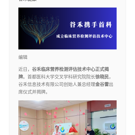
编辑​
近日，
谷禾临床营养检测评估技术中心正式揭
牌
。首都医科大学交叉学科研究院院长
徐晓民
，
谷禾信息技术有限公司创始人兼总经理
金谷雷
出
席仪式并揭牌。