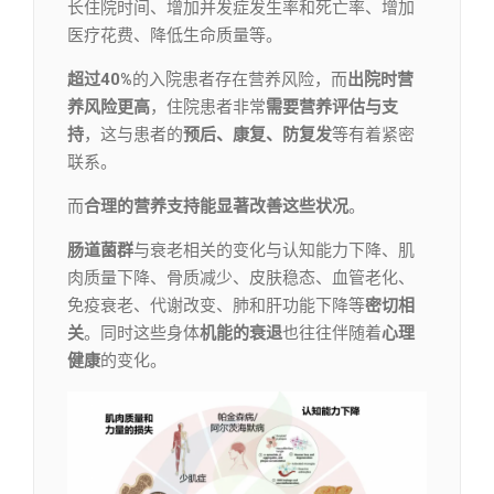
长住院时间、增加并发症发生率和死亡率、增加
医疗花费、降低生命质量等。
超过40%
的入院患者存在营养风险，而
出院时营
养风险更高
，住院患者非常
需要营养评估与支
持
，这与患者的
预后、康复、防复发
等有着紧密
联系。
而
合理的营养支持能显著改善这些状况
。
肠道菌群
与衰老相关的变化与认知能力下降、肌
肉质量下降、骨质减少、皮肤稳态、血管老化、
免疫衰老、代谢改变、肺和肝功能下降等
密切相
关
。同时这些身体
机能的衰退
也往往伴随着
心理
健康
的变化。