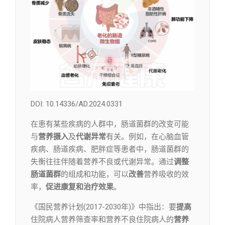
DOI: 10.14336/AD.2024.0331
在患有某些疾病的人群中，肠道菌群的改变可能
与
营养摄入
及
代谢异常
有关。例如，在心脑血管
疾病、肠道疾病、肥胖症等患者中，肠道菌群的
失衡往往伴随着营养不良或代谢异常。通过
调整
肠道菌群
的组成和功能，可以
改善
营养吸收的效
率，
促进康复和治疗效果
。
《国民营养计划(2017-2030年)》中指出：要
提高
住院病人营养筛查率和营养不良住院病人的
营养