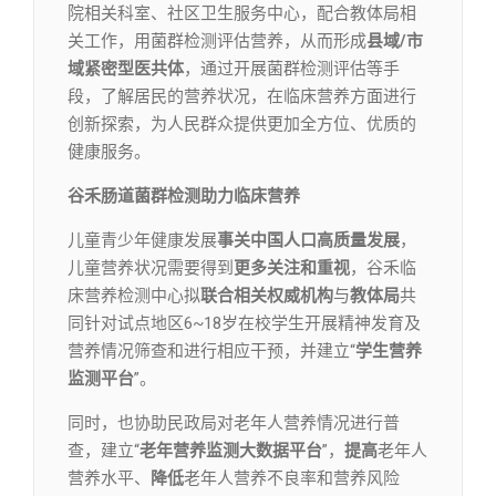
院相关科室、社区卫生服务中心，配合教体局相
关工作，用菌群检测评估营养，从而形成
县域/市
域紧密型医共体
，通过开展菌群检测评估等手
段，了解居民的营养状况，在临床营养方面进行
创新探索，为人民群众提供更加全方位、优质的
健康服务。
谷禾肠道菌群检测助力临床营养
儿童青少年健康发展
事关中国人口高质量发展
，
儿童营养状况需要得到
更多关注和重视
，谷禾临
床营养检测中心拟
联合相关权威机构
与
教体局
共
同针对试点地区6~18岁在校学生开展精神发育及
营养情况筛查和进行相应干预，并建立“
学生营养
监测平台
”。
同时，也协助民政局对老年人营养情况进行普
查，建立“
老年营养监测大数据平台
”，
提高
老年人
营养水平、
降低
老年人营养不良率和营养风险