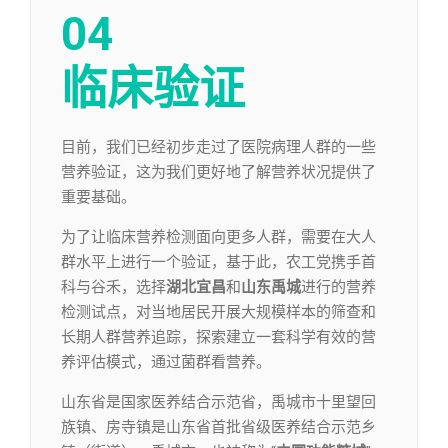
04
临床验证
目前，我们已经初步走过了医院病理人群的一些
营养验证，这为我们更好地了解营养状况提供了
重要基础。
为了让临床营养检测面向更多人群，需要在大人
群水平上进行一个验证，基于此，农工党携手首
科与谷禾，选择
湖北宜昌
和
山东禹城
进行的营养
检测试点，对当地居民开展大规模样本的筛查和
长期人群营养追踪，探索建立一套科学有效的营
养评估模式，通过菌群看营养。
山东省是国家医养结合示范省，禹城市十里望回
族镇、房寺镇是山东省首批省级医养结合示范乡