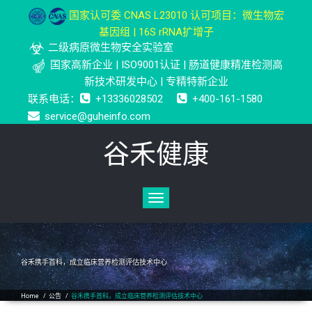
国家认可委 CNAS L23010 认可项目：微生物宏
基因组 | 16S rRNA扩增子
二级病原微生物安全实验室
国家高新企业 | ISO9001认证 | 肠道健康精准检测高
新技术研发中心 | 专精特新企业
联系电话：
+13336028502
+400-161-1580
service@guheinfo.com
谷禾健康
Toggle
navigation
谷禾携手首科，成立临床营养检测评估技术中心
Home
/
公告
/
谷禾携手首科，成立临床营养检测评估技术中心