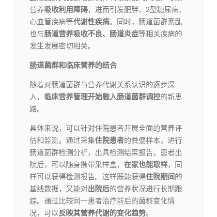
营养
吸收利用障碍
，进而引发肥胖、2型糖尿病、
心血管疾病等
代谢性疾病
。同时，肠道菌群紊乱
也与
肠道营养吸收不良、肠道炎症
等相关疾病的
发生发展密切相关。
肠道菌群和临床营养的结合
随着对肠道菌群与营养代谢关系认识的逐步深
入，
临床营养管理开始融入肠道菌群调控
的新思
路。
具体来说，可以针对住院患者开展全面的营养评
估和监测。通过采集
住院患者
的粪便样本，进行
肠道菌群检测分析，出具检测结果报告。患者出
院后，可以随身携带采样盒，
在家也能取样
，同
样可以获得检测报告。这样既能获得
住院期间
的
基线数据，又能对
出院后
的营养状况进行长期跟
踪。通过比较同一患者治疗前后的菌群变化情
况，可以
反映其营养代谢的变化趋势
。