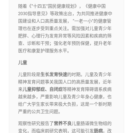
随着《“十四五”国民健康规划》，《健康中国
2030指导意见》等政策出台，为共同推进健康中
国建设和人口高质量发展， “一老一小”的健康管
理也在逐步受到重点关注。需加强对儿童青少年
肥胖、心理行为发育异常等风险因素和疾病的筛
查、诊断和干预；强化老年预防保健，提升老年
医疗和康复护理服务水平。
儿童
儿童阶段是
生长发育快速
的时期。儿童及青少年
精神发育问题事关我国人口的高质量发展，近年
来
儿童抑郁症、自闭症
等精神发育障碍谱系疾病
越来越多，严重影响儿童及青少年身心健康，也
给广大学生家长带来极大负担，这是一个新时期
严重的公共卫生问题。
观察性研究报告了
营养不良
儿童肠道微生物组的
变化，而临床前研究表明，这可能引发
肠病
，改