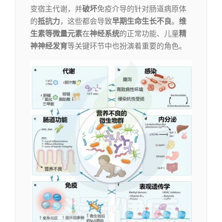
变宿主代谢，并
破坏
免疫介导的针对肠道病原体
的
抵抗力
，这些都会导致
早期生命生长不良
。
维
生素等微量元素
在
神经系统
的正常功能、儿童
精
神神经发育
等关键环节中也扮演着重要的角色。