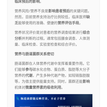
临床预后的影响
。
营养风险/营养不良是
影响患者预后
的关键问题。
然而，目前营养支持治疗比例较低，临床医师
缺
乏
能够使用的准确、便捷的
营养评估手段
。
营养状况评价是对患者的营养调查结果进行
综合
分析
并判断的过程。通常包括膳食调查、人体测
量、临床检查、实验室检查和综合评价。
营养与肠道菌群关系密切
肠道菌群在人体营养代谢中发挥着重要作用。它
们能够
参与
碳水化合物、蛋白质、脂肪等大分子
营养的
代谢
，产生多种代谢产物，如短链脂肪酸
等，为宿主提供能量支持。同时，菌群还能
影响
机体对
微量营养素的吸收利用
。