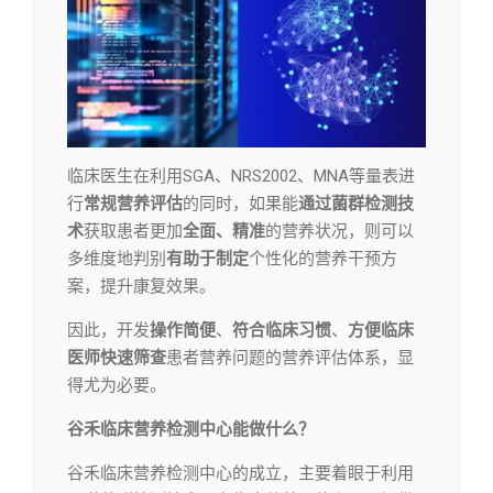
临床医生在利用SGA、NRS2002、MNA等量表进
行
常规营养评估
的同时，如果能
通过菌群检测技
术
获取患者更加
全面、精准
的营养状况，则可以
多维度地判别
有助于制定
个性化的营养干预方
案，提升康复效果。
因此，开发
操作简便
、
符合临床习惯
、
方便临床
医师快速筛查
患者营养问题的营养评估体系，显
得尤为必要。
谷禾临床营养检测中心能做什么？
谷禾临床营养检测中心的成立，主要着眼于利用