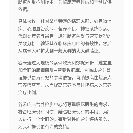
肠道菌群检测技术，为临床营养评估和干预提供
依据。
具体来说，针对某些
特定的病理人群
，如肠道疾
病、心脑血管疾病、营养不良、神经系统疾病、
代谢类疾病等患者，进行肠道菌群与营养状况的
关联分析，
验证
其在临床应用中的
有效性。
然后
从病例人群
扩大到一般人群的大人群验证
。
谷禾通过大规模的病例收集和数据分析，
建立更
加全面的肠道菌群—营养数据库
，为临床营养管
理提供更为有效的参考依据，帮助提高住院病人
营养筛查率，从而提高营养不良住院病人的营养
治疗比例。
谷禾临床营养检测中心将
尊重临床医生的需求
，
符合
临床现有习惯，
结合
临床现有的手段，为病
人进行一个
全面的，有针对性
的营养评估服务，
为康养提供更有力的支持。