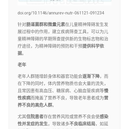
doi.org/10.1146/annurev-nutr-061121-091234
针对
肠道菌群和微量元素
在儿童精神障碍发生发
展过程中的作用，建立疾病筛查工具，可以为儿
童精神障碍的早期筛查提供新的生物标志物和治
疗途径，为精神障碍的预防和干预
提供科学依
据
。
老年
老年人群随增龄身体和器官功能会
逐渐下降
，而
在下降的同时，体内营养物质也会大量的流失，
且常因患有高血压、糖尿病、心脑血管疾病等
慢
性疾病
而掩盖了营养不良，导致老年患者成为
营
养不良的高危人群
。
尤其
住院患者
存在营养风险或营养不良会使
感染
性并发症的发生
，导致诸多
不良临床结局
，如延