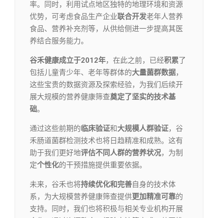
率。同时，利用试点地区独特的地理环境和资源
优势，可考虑食品生产企业
联合开发
老年人营养
食品、营养补充剂等，从供给侧进一步提高其医
养结合服务能力。
谷禾健康
成立于2012年
，在此之前，已经
积累
了
包括儿童青少年、老年等群体的
大量菌群数据
，
这些宝贵的数据资源及探索经验，为我们后续开
展大规模的营养健康筛查
奠定了坚实的技术基
础
。
通过这些前期的
临床验证
和
大规模人群验证
，谷
禾肠道菌群检测技术也将日趋精准和成熟。这有
助于我们更好地
评估不同人群的营养状况
，为制
定
个性化
的干预措施提供重要依据。
未来，谷禾也将
持续优化和完善
自身的技术体
系，为大规模营养健康筛查提供
更加精准可靠
的
支持。同时，我们也将积极与相关专业机构开展