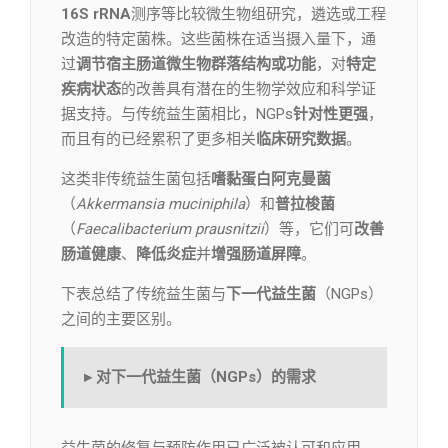
16S rRNA
测序等比较微生物组研究，遴选或工程
改造的特定菌株。这些菌株在适当摄入量下，通
过
调节宿主肠道微生物群落结构或功能
，对
特定
疾病状态
的改善具有潜在的生物学效应和科学证
据支持。与传统益生菌相比，NGPs
针对性更强
，
而且有的已经累积了更多相关
临床研究数据
。
这类非传统益生菌包括
嗜黏蛋白阿克曼菌
（
Akkermansia muciniphila
）和
普拉梭菌
（
Faecalibacterium prausnitzii
）等，它们可
改善
肠道健康
、
降低炎症
并
增强肠道屏障
。
下表总结了传统益生菌与
下一代益生菌
（NGPs）
之间的主要区别。
▸ 对下一代益生菌（NGPs）的需求