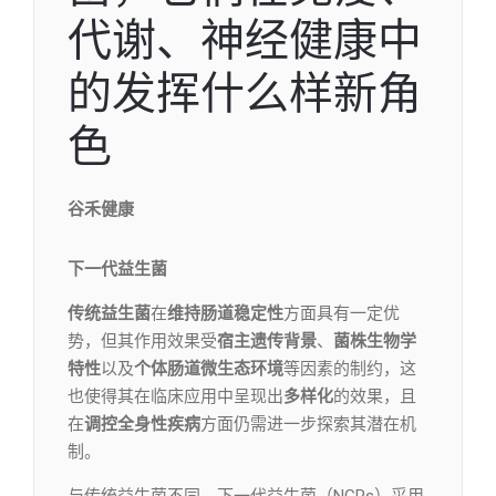
代谢、神经健康中
的发挥什么样新角
色
谷禾健康
下一代益生菌
传统益生菌
在
维持肠道稳定性
方面具有一定优
势，但其作用效果受
宿主遗传背景
、
菌株生物学
特性
以及
个体肠道微生态环境
等因素的制约，这
也使得其在临床应用中呈现出
多样化
的效果，且
在
调控全身性疾病
方面仍需进一步探索其潜在机
制。