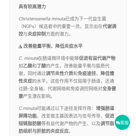
具有较高潜力
Christensenella minuta
已成为下一代益生菌
（NGPs）候选者中的重要一员，显示出在
代谢调
控
与
炎症抑制
方面的潜力。
◮ 改善能量平衡、降低炎症水平
C. minuta
在肠道微环境中能够
促进有益代谢产物
如
乙酸
和
丁酸
的产生，改善能量平衡与脂质代
谢，同时通过
调节炎性介质
和
免疫途径
，
降低慢
性炎症
的水平。这些作用不仅局限于肠道，还通
过肠-全身轴、代谢网络和免疫调控网络对
全身健
康
产生潜在影响。
C.minuta
可能通过以下途径发挥作用：
增强肠道
屏障功能
、改变宿主基因表达与信号传导、
促进
客服
短链脂肪酸
等有益代谢产物的产生、以及
调节脂
肪组织与肝脏的炎症反应
。