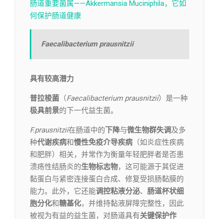
肠道重要菌属——Akkermansia Muciniphila，它如
何保护肠道健康
Faecalibacterium prausnitzii
具有较高潜力
普拉梭菌
（
Faecalibacterium prausnitzii
）是一种
极具前景
的下一代益生菌。
F.prausnitzii
在肠道中的
下降
与
微生物群失调
及多
种
代谢疾病
和
慢性免疫介导疾病
（如炎症性疾病
和肥胖）相关，并常作为衡量年轻肥胖者是否患
溃疡性结肠炎的
生物标志物
，这可能源于其促进
黏蛋白与紧密连接蛋白合成、修复受损肠黏膜的
能力。此外，它还能
调控粘液分泌
、
肠道杯状细
胞分化
和
糖基化
，并维持黏液屏障完整性，因此
被视为有益的益生菌，对肠道具有
关键保护作