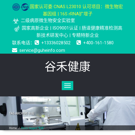
国家认可委 CNAS L23010 认可项目：微生物宏
基因组 | 16S rRNA扩增子
二级病原微生物安全实验室
国家高新企业 | ISO9001认证 | 肠道健康精准检测高
新技术研发中心 | 专精特新企业
联系电话：
+13336028502
+400-161-1580
service@guheinfo.com
谷禾健康
Toggle
navigation
TAG ARCHIVE
免疫
Home
/
Posts tagged"免疫"