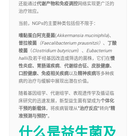
还能通过
代谢产物和免疫调控
网络实现更广泛的
治疗效应。
当前，NGPs的主要种类包括但不限于：
嗜黏蛋白阿克曼菌
(
Akkermansia muciniphila
)、
普拉梭菌
（Faecalibacterium prausnitzii）
、
丁酸
梭菌
（
Clostridium butyricum
）、
Eubacterium
hallii
及若干经基因改造或筛选的菌株，它们在
慢
性炎症、胃肠道疾病
、
代谢综合征、皮肤健康、
口腔健康、免疫相关疾病
以及
精神疾病
等多种疾
病的治疗与缓解中展现出潜在价值。
随着基因组学、代谢组学、表观遗传学及循证临
床研究的迅速发展，新型益生菌有望成为
个体化
干预的新载体
，将疾病管理从
“治疗反应”
转向
“精
准预测与预防”
。
什么是益生菌及