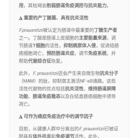
用
，其枯竭会
削弱肠道免疫调控与抗炎能力
。
◮ 重要的产丁酸菌、具有抗炎活性
F.prausnitzii
被认定为肠道中最重要的
丁酸生产者
之一。丁酸是肠道上皮细胞的
主要能量来源
，调
节肠道
T细胞
的活性，
抑制病原体入侵
，促进结肠
癌细胞凋亡，
预防肠道炎症
，调节
免疫系统
，并
帮助
代谢综合征
恢复。
此外，
F. prausnitzii
还会产生来自微生物
抗炎分子
（MAM）的肽，抑制宿主激活NF-κB通路。这些
活性代谢物的优点包括
抗炎活性
、
维持肠道屏障
功能
、
肠道免疫稳态
以及在结直肠癌细胞中诱导
凋亡。
◮ 可作为癌症免疫治疗中的调节因子
目前，从健康人群中分离出的
F. prausnitzii
已被证
明具有
体外抗炎
和
免疫调节
活性。此外，