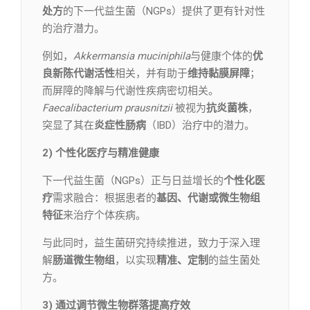
处方
的下一代益生菌（NGPs）提供了更有针对性
的治疗潜力。
例如，
Akkermansia muciniphila
与健康个体的
优
良新陈代谢活性
相关，并有助于
维持黏膜屏障
；
而屏障的降解与代谢性疾病密切相关。
Faecalibacterium prausnitzii
被视为
抗炎菌株
，
突显了其在
炎症性肠病
（IBD）治疗中的潜力。
2) 个性化医疗与精准健康
下一代益生菌（NGPs）正与日益增长的
个性化医
疗
需求融合：根据患者的
基因、代谢或微生物组
特征
来治疗个体疾病。
与此同时，益生菌研究持续推进，致力于深入理
解
肠道微生物组
，以实现
精准、定制
的益生菌处
方。
3) 通过调节微生物群落提高疗效