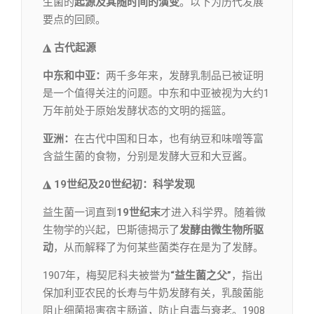
生菌的
起源及其随时间的演变
。以下为历代发展
要点的回顾。
◮ 古代起源
中东和中亚：
两千多年来，发酵乳制品已被证明
是一个值得关注的问题。中东和中亚被视为大约1
万年前处于原始发酵状态的文明的摇篮。
亚洲：
在古代中国和日本，也有纳豆和味噌等富
含益生菌的食物，分别是发酵大豆和大豆酱。
◮ 19世纪及20世纪初：科学发现
益生菌一词直到
19世纪末
才进入科学界。随着微
生物学的兴起，巴斯德揭示了
发酵由微生物所驱
动
，从而解释了为何某些菌类存在是为了发酵。
1907年，梅契尼科夫被誉为
“益生菌之父”
，指出
保加利亚农民的长寿与牛奶发酵有关，乳酸菌能
阻止细菌损害宿主肠道，防止自毒与衰老。1908