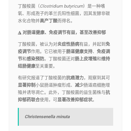
丁酸梭菌（
Clostridium butyricum
）是一种嗜
氧、形成孢子的革兰氏阳性细菌，因其发酵非碳
水化合物并
高产丁酸
而得名。
◮ 对肠道健康、免疫调节有益，甚至改善抑郁
丁酸梭菌，被认为对
炎症性肠病
有益，并起到
免
疫调节
作用。它已被用于
肠道健康支持
、
免疫调
节
和
感染预防
。丁酸梭菌还对
肠上皮增殖
和
维持
结肠健康
至关重要。
有研究报道了丁酸梭菌的
抗癌潜力
，观察到其可
显著抑制
小鼠肠道肿瘤形成、
减少
肠道癌细胞增
殖并诱导凋亡。此外，丁酸梭菌的益生菌株与
抗
抑郁药联合
使用，可
显著改善抑郁症状
。
Christensenella minuta