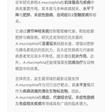
近年研究表明
A.muciniphila
在
机体稳态与疾病
中
具有重要作用。其丰度与多种疾病相关，
水平下
降
与
肥胖、炎症性肠病、自闭症
和
2型糖尿病
等相
关。
它通过
调节神经系统
控制葡萄糖代谢，帮助抵御
肥胖与糖尿病。研究还发现经巴氏杀菌的
A.muciniphila
可
显著延长
结肠长度、增强对肥胖
与胰岛素抵抗的抵抗力，且炎症性肠病与代谢疾
病患者常见其水平降低，提示潜在
抗炎作用
。此
外，
A.muciniphila
还能增强某些
抗癌治疗
在动物
模型中的效果。
总体而言，益生菌领域的最新证据支持
A.muciniphila
作为可行治疗靶点，其
水平变化
可
作为
疾病进展的潜在生物标志物
。因此，
A.muciniphila
在
癌症、代谢综合征、炎症性肠病
及
免疫相关疾病
等领域具有广阔的临床潜力。