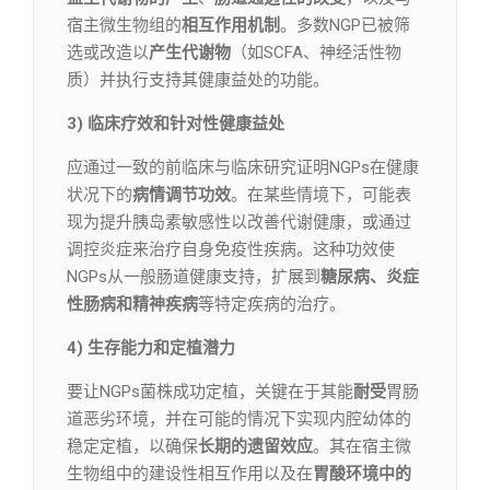
宿主微生物组的
相互作用机制
。多数NGP已被筛
选或改造以
产生代谢物
（如SCFA、神经活性物
质）并执行支持其健康益处的功能。
3) 临床疗效和针对性健康益处
应通过一致的前临床与临床研究证明NGPs在健康
状况下的
病情调节功效
。在某些情境下，可能表
现为提升胰岛素敏感性以改善代谢健康，或通过
调控炎症来治疗自身免疫性疾病。这种功效使
NGPs从一般肠道健康支持，扩展到
糖尿病、炎症
性肠病和精神疾病
等特定疾病的治疗。
4) 生存能力和定植潜力
要让NGPs菌株成功定植，关键在于其能
耐受
胃肠
道恶劣环境，并在可能的情况下实现内腔幼体的
稳定定植，以确保
长期的遗留效应
。其在宿主微
生物组中的建设性相互作用以及在
胃酸环境中的