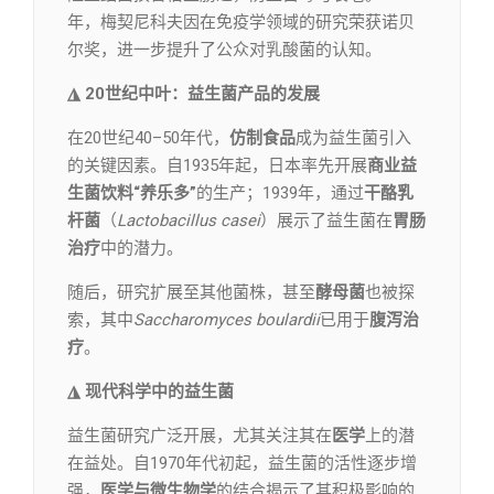
年，梅契尼科夫因在免疫学领域的研究荣获诺贝
尔奖，进一步提升了公众对乳酸菌的认知。
◮ 20世纪中叶：益生菌产品的发展
在20世纪40–50年代，
仿制食品
成为益生菌引入
的关键因素。自1935年起，日本率先开展
商业益
生菌饮料“养乐多”
的生产；1939年，通过
干酪乳
杆菌
（
Lactobacillus casei
）展示了益生菌在
胃肠
治疗
中的潜力。
随后，研究扩展至其他菌株，甚至
酵母菌
也被探
索，其中
Saccharomyces boulardii
已用于
腹泻治
疗
。
◮ 现代科学中的益生菌
益生菌研究广泛开展，尤其关注其在
医学
上的潜
在益处。自1970年代初起，益生菌的活性逐步增
强，
医学与微生物学
的结合揭示了其积极影响的