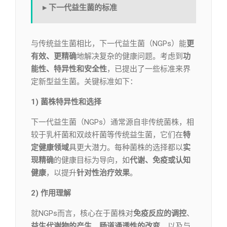
▸ 下一代益生菌的标准
与传统益生菌相比，下一代益生菌（NGPs）能
更
有效、更精确
地解决复杂的健康问题。考虑到
功
能性、特异性和安全性
，已提出了一些标准来界
定新型益生菌。关键标准如下：
1) 菌株特异性和选择
下一代益生菌（NGPs）通常源自非传统菌株，相
较于乳杆菌和双歧杆菌等传统益生菌，它们在
特
定健康领域
具更大潜力。每种菌株的选择都以
实
现精确
的健康目标为导向，如
代谢、免疫或认知
健康
，以提升
针对性治疗效果
。
2) 作用理解
就NGPs而言，核心在于菌株对
免疫反应的调控
、
益生代谢物的产生
、
肠道通透性的改变
，以及与