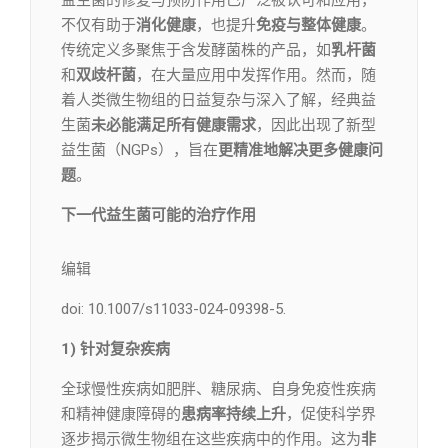
益生菌的修复与预防作用已广泛被认可和应用，
不仅有助于
消化健康
，也提升
免疫与整体健康
。
传统定义多聚焦于含发酵菌株的产品，如
乳杆菌
和
双歧杆菌
，在大量应用中发挥作用。然而，随
着人类微生物组的日益复杂与深入了解，经典益
生菌
未必能满足所有健康需求
，因此出现了新型
益生菌（NGPs），旨在
更精准地解决更多健康问
题
。
下一代益生菌可能的治疗作用
编辑​
doi: 10.1007/s11033-024-09398-5.
1) 针对复杂疾病
全球慢性疾病如肥胖、糖尿病、自身免疫性疾病
和精神健康障碍的
患病率持续上升
，促使科学界
逐步揭示微生物组在这些疾病中的作用。这为
非