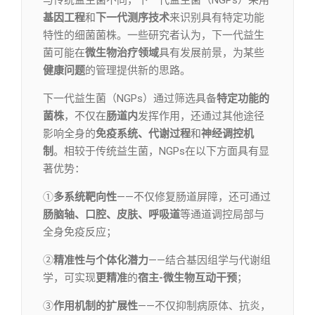
与传统益生菌不同，下一代益生菌（NGPs）采用
基因工程
和
下一代测序技术
来识别具有特定功能
特性的细菌菌株。一些研究者认为，下一代益生
菌可能在
微生物治疗领域
具有发展前景，为某些
健康问题
的管理提供新的思路。
下一代益生菌（NGPs）通过筛选具备
特定功能的
菌株
，不仅在
肠道内
发挥作用，还通过其他途径
影响全身的
免疫系统、代谢过程
和
神经调控机
制
。相较于传统益生菌，NGPs在以下方面具有显
著优势：
①
多系统靶向性
——不仅修复肠道屏障，还可通过
肠脑轴、口腔、皮肤、呼吸道
等通道调控局部与
全身免疫反应；
②
精准性与个体化潜力
——结合基因组学与代谢组
学，可实现
更精准
的
宿主-微生物互动干预
；
③
作用机制的扩展性
——不仅抑制病原体、抗炎，