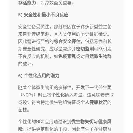
存活能力
，对疗效至关重要。
5) 安全性和最小不良反应
安全性备受关注，部分原因在于许多新型益生菌
来自非传统来源，且人类使用的历史证据稀少。
因此需进行严格的
综合安全评估
，包括毒性和长
期安全性研究。应尽量减少并
密切监测
可能引发
不良反应的机制，如
免疫紊乱
或对
自然微生物群
的破坏。
6) 个性化应用的潜力
随着个体微生物组的多样性，开发下一代益生菌
（NGPs）时已将
个性化
纳入考量。这意味着选取
或设计符合特定微生物组特征或
个人健康状况
的
菌株。
个性化的NGP应用通过识别
微生物失衡
与
健康风
险
，提供更定制化的干预，因此产生了在健康益