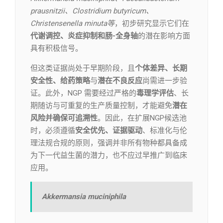
prausnitzii、Clostridium butyricum、
Christensenella minuta等
，初步研究显示它们在
代谢调控、炎症抑制和肠-全身轴
的潜在影响方面
具有积极信号。
但这类证据尚处于早期阶段，且
个体差异、长期
安全性、给药策略
与
潜在不良反应
尚需进一步验
证。此外，NGP 需要经过严格的
毒理学评估
、长
期随访与可重复的生产质量控制，才能避免
潜在
风险并确保可追溯性
。因此，在扩展NGP候选池
时，必须遵循
安全优先、证据驱动
、标准化与伦
理法规合规的原则，强调并非所有物种都具备成
为下一代益生菌的潜力，也不应过早推广到临床
应用。
Akkermansia muciniphila