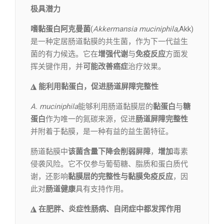
极具潜力
嗜黏蛋白阿克曼菌
(
Akkermansia muciniphila
,Akk)
是一种定居肠道黏膜的共生菌，作为下一代益生
菌的有力候选。它在
增强代谢
与
免疫反应
方面发
挥关键作用，并
可能改善癌症
治疗效果。
◮ 能利用黏蛋白，促进肠道屏障完整性
A. muciniphila
能够利用肠道黏膜层的
黏蛋白
与
糖
蛋白
作为唯一的氮碳来源，促进
肠道屏障完整性
并附着于黏膜，是一种有益的益生菌特征。
肠道黏膜中
该菌含量下降会削弱屏障
，
增加
毒素
侵袭风险。它不仅参与葡萄糖、脂质和蛋白质代
谢，还影响
黏膜层的完整性与黏膜免疫反应
，因
此对
肠道健康
具有支持作用。
◮ 在肥胖、炎症性肠病、自闭症中都发挥作用