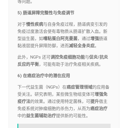
等问题。
5) 肠道屏障完整性与免疫调节
对于
慢性疾病
与自身免疫过程，肠道病变引发的
免疫过度激活会使有毒物质从肠道扩散入血。新
型益生菌，如
嗜粘蛋白阿克曼菌
，通过
增强
肠道
黏液层提升屏障防御，进而
减轻全身炎症
。
此外，NGPs 还可
调控免疫细胞功能
与
促炎/抗炎
反应的平衡
，可能有助于治疗免疫相关疾病。
6) 在癌症治疗中的潜在应用
下一代益生菌（NGPs）在
癌症管理领域
的应用备
受关注。研究表明，某些微生物组变体可
增强免
疫疗法
的效果。通过使用特定菌株，可
提升
宿主
免疫系统对肿瘤细胞的杀伤力，从而为
癌症治疗
中的
益生菌辅助治疗
提供新的可能性。