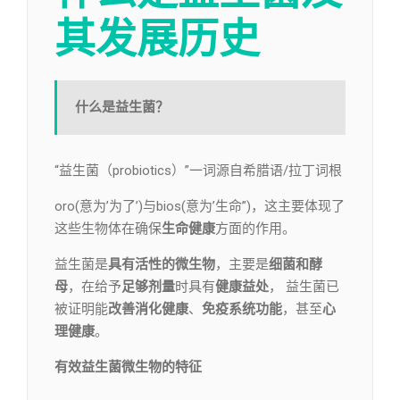
其发展历史
什么是益生菌？
“益生菌（probiotics）”一词源自希腊语/拉丁词根
oro(意为’为了’)与bios(意为’生命”)，这主要体现了
这些生物体在确保
生命健康
方面的作用。
益生菌是
具有活性的微生物
，主要是
细菌和酵
母
，在给予
足够剂量
时具有
健康益处
， 益生菌已
被证明能
改善消化健康
、
免疫系统功能
，甚至
心
理健康
。
有效益生菌微生物的特征