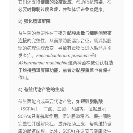
它们还支持
健康的免疫反应
，帮助抵抗感染、在
必要时
抑制过度炎症
，并整体促进免疫健康。
3) 强化肠道屏障
益生菌的重要性在于
提升黏膜质量
与
细胞间紧密
连接
的完整性，从而预防肠漏综合征。肠漏指肠
壁的病理生理改变，导致有毒物质进入循环并引
发炎症。
Faecalibacterium prausnitzii
和
Akkermansia muciniphila
这两种菌株被公认
有助
于维持肠道屏障功能
，前者对
黏膜覆盖
也有保护
作用。
4) 有益代谢产物的生成
益生菌能合成重要代谢产物，如
短链脂肪酸
（SCFAs）—丁酸、乙酸、丙酸等。证据显示
SCFAs具有
抗炎作用
，促进肠道稳态、保护细胞
完整性并缓解炎症，滋养结肠上皮，帮助维持健
康的肠道黏膜。此外，SCFAs在调节与健康微生