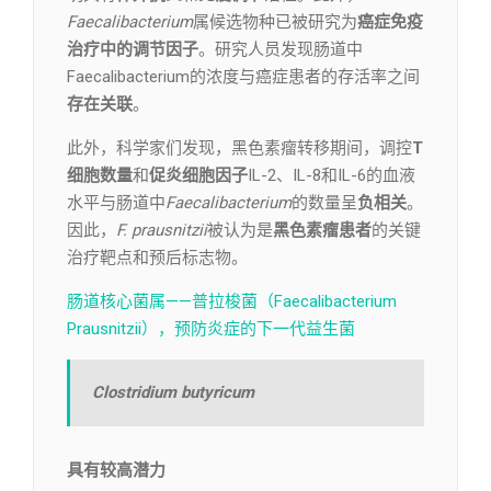
Faecalibacterium
属候选物种已被研究为
癌症免疫
治疗中的调节因子
。研究人员发现肠道中
Faecalibacterium的浓度与癌症患者的存活率之间
存在关联
。
此外，科学家们发现，黑色素瘤转移期间，调控
T
细胞数量
和
促炎细胞因子
IL-2、IL-8和IL-6的血液
水平与肠道中
Faecalibacterium
的数量呈
负相关
。
因此，
F. prausnitzii
被认为是
黑色素瘤患者
的关键
治疗靶点和预后标志物。
肠道核心菌属——普拉梭菌（Faecalibacterium
Prausnitzii），预防炎症的下一代益生菌
Clostridium butyricum
具有较高潜力