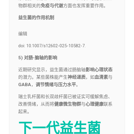
物群相关的
免疫与代谢
方面也发挥重要作用。
益生菌的作用机制
编辑​
doi: 10.1007/s12602-025-10582-7.
5) 对肠-脑轴的影响
近期研究显示，益生菌通过肠脑轴
影响心理状态
的潜力。某些菌株能产生
神经递质
，如
血清素
与
GABA
，
调节情绪与压力水平
。
瑞士乳杆菌和长双歧杆菌已被证实可缓解焦虑、
改善情绪，从而将
健康微生物群
与
心理健康
联系
起来。
下一代益生菌