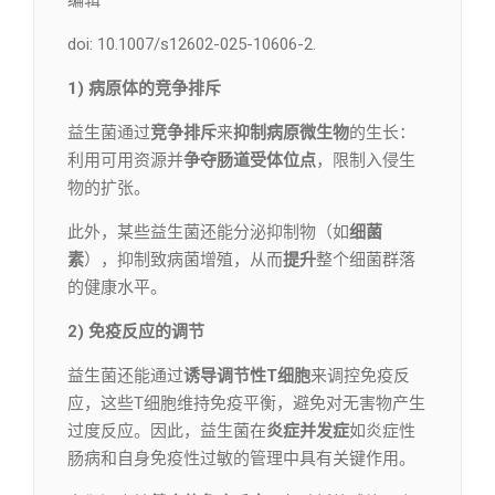
编辑​
doi: 10.1007/s12602-025-10606-2.
1) 病原体的竞争排斥
益生菌通过
竞争排斥
来
抑制病原微生物
的生长：
利用可用资源并
争夺肠道受体位点
，限制入侵生
物的扩张。
此外，某些益生菌还能分泌抑制物（如
细菌
素
），抑制致病菌增殖，从而
提升
整个细菌群落
的健康水平。
2) 免疫反应的调节
益生菌还能通过
诱导调节性T细胞
来调控免疫反
应，这些T细胞维持免疫平衡，避免对无害物产生
过度反应。因此，益生菌在
炎症并发症
如炎症性
肠病和自身免疫性过敏的管理中具有关键作用。