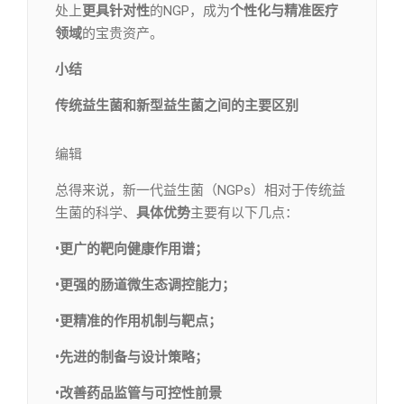
处上
更具针对性
的NGP，成为
个性化与精准医疗
领域
的宝贵资产。
小结
传统益生菌和新型益生菌之间的主要区别
编辑​
总得来说，新一代益生菌（NGPs）相对于传统益
生菌的科学、
具体优势
主要有以下几点：
•更广的靶向健康作用谱；
•更强的肠道微生态调控能力；
•更精准的作用机制与靶点；
•先进的制备与设计策略；
•改善药品监管与可控性前景