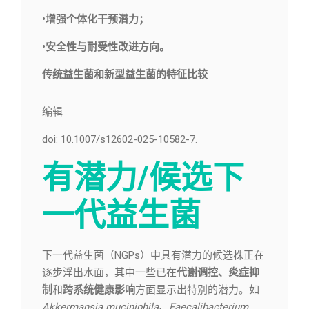
•增强个体化干预潜力；
•安全性与耐受性改进方向。
传统益生菌和新型益生菌的特征比较
编辑​
doi: 10.1007/s12602-025-10582-7.
有潜力/候选下
一代益生菌
下一代益生菌（NGPs）中具有潜力的候选株正在
逐步浮出水面，其中一些已在
代谢调控、炎症抑
制
和
跨系统健康影响
方面显示出特别的潜力。如
Akkermansia muciniphila、Faecalibacterium