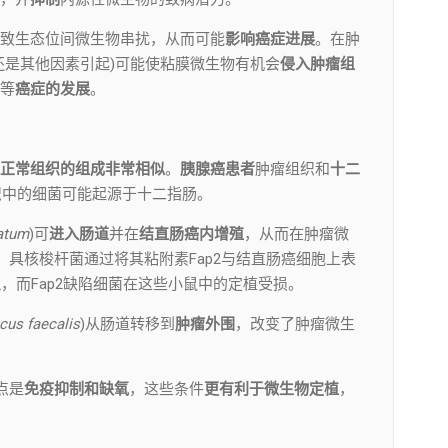
致生态位间微生物串扰，从而可能
影响癌症进展
。在肿
还是其他因素引起)可能使粘膜微生物有机会
侵入肿瘤组
等
癌症的发展
。
正常组织的组成非常相似
。
胰腺癌患者
肿瘤组织和
十二
织中的细菌可能起源于十二指肠。
atum
)可
进入肠道
并在
结直肠癌内增殖
，从而在肿瘤微
，具核梭杆菌通过将其粘附素Fap2与结直肠癌细胞上表
织
，而Fap2缺陷细菌在这些小鼠中的定植受损。
cus faecalis
)从肠道转移到
肿瘤外围
，改变了肿瘤微生
特点是
免疫抑制和缺氧
，这些条件
更有利于微生物定植
，