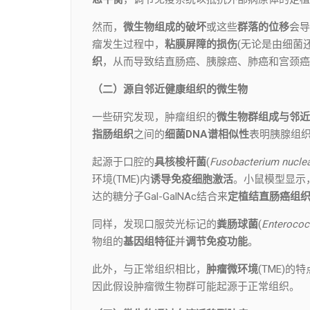
然而，
微生物组成的破坏
或这些
群落的位移
会导
瘤发生过程中，
粘膜屏障的损伤
(无论是由细菌
织
，从而导致结直肠癌、胰腺癌、肺癌和宫颈癌
（二）源自邻近健康组织的微生物
一些研究发现，肿瘤组织的
微生物群组成与邻近
指肠组织
之间的
细菌DNA谱相似性
表明胰腺组
起源于口腔的
具核梭杆菌
(
Fusobacterium nucle
环境(TME)内
诱导免疫细胞激活
。小鼠模型显示
达的糖分子Gal-GalNAc结合来
定植结直肠癌组
同样，发现口服荧光标记的
粪肠球菌
(
Enterococ
物组的
基因组特征
并
调节免疫功能
。
此外，与正常组织相比，
肿瘤微环境
(TME)的
因此假设肿瘤微生物群可能起源于正常组织。