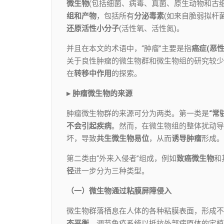
微生物
(包括细菌、病毒、真菌、原生动物和古
组和产物
，包括所有
分泌毒素
(如来自脆弱拟杆
还原活性小分子
(活性氧、活性氮)。
并且在本文的术语中，“肿瘤”主要是指
癌症(恶性
关于良性肿瘤的微生物群和微生物组的研究较少
在
转移中作用
的探索。
▸ 肿瘤微生物的来源
肿瘤微生物群的来源可分为两类。第一类是
“常
不会引起疾病
。然而，在微生物组的整体扰动导
坏，导致
共生微生物易位
，从而
诱导肿瘤
形成。
第二类由“外来入侵者”组成，例如
致
癌微生物
和
径
进一步分为三种类型。
（一）微生物通过粘膜屏障侵入
微生物群落栖息在人体的各种粘膜表面，形成不
态平衡
，调节免疫系统以抵抗外部病原体的定植