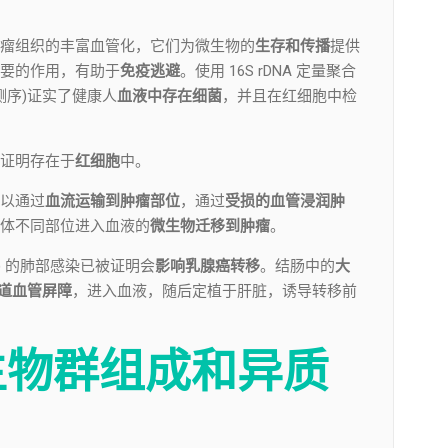
瘤组织的丰富血管化，它们为微生物的
生存和传播
提供
要的作用，有助于
免疫逃避
。使用 16S rDNA 定量聚合
组测序)证实了健康人
血液中存在细菌
，并且在红细胞中检
证明存在于
红细胞
中。
以通过
血流运输到肿瘤部位
，通过
受损的血管浸润肿
体不同部位进入血液的
微生物迁移到肿瘤
。
) 的肺部感染已被证明会
影响乳腺癌转移
。结肠中的
大
道血管屏障
，进入血液，随后定植于肝脏，诱导转移前
生物群组成和异质