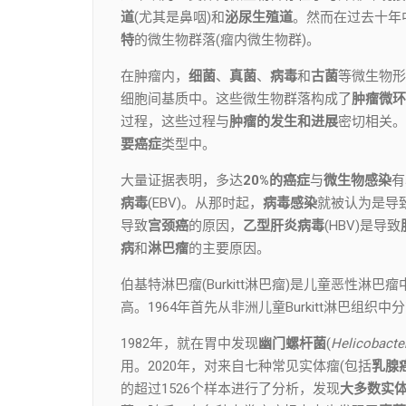
道
(尤其是鼻咽)和
泌尿生殖道
。然而在过去十年
特
的微生物群落(瘤内微生物群)。
在肿瘤内，
细菌
、
真菌
、
病毒
和
古菌
等微生物形
细胞间基质中。这些微生物群落构成了
肿瘤微环
过程，这些过程与
肿瘤的发生和进展
密切相关。
要癌症
类型中。
大量证据表明，多达
20%的癌症
与
微生物感染
有
病毒
(EBV)。从那时起，
病毒感染
就被认为是导
导致
宫颈癌
的原因，
乙型肝炎病毒
(HBV)是导致
病
和
淋巴瘤
的主要原因。
伯基特淋巴瘤(Burkitt淋巴瘤)是儿童恶性
高。1964年首先从非洲儿童Burkitt淋巴组织中
1982年，就在胃中发现
幽门螺杆菌
(
Helicobacter
用。2020年，对来自七种常见实体瘤(包括
乳腺
的超过1526个样本进行了分析，发现
大多数实