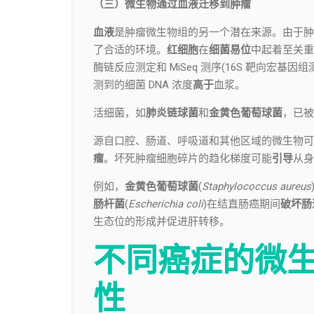
（三）微生物通过血液迁移到肿瘤
血液
是肿瘤微生物组的另一个潜在来源。由于肿
了合适的环境。
红细胞
在
细菌易位
中起着至关重
酶链反应测定和 MiSeq 测序(16S 靶向宏基因
测到的细菌 DNA 浓度
高于
血浆。
活细菌，如
肺炎链球菌
和
金黄色葡萄球菌
，已被
源自口腔、肠道、呼吸道和其他区域的微生物可
瘤
。坏死肿瘤细胞碎片的趋化梯度可能
引导
从身
例如，
金黄色葡萄球菌
(
Staphylococcus aureus
肠杆菌
(
Escherichia coli
)在结直肠癌期间
破坏肠
生态位的形成并促进肝转移。
不同癌症的微
性