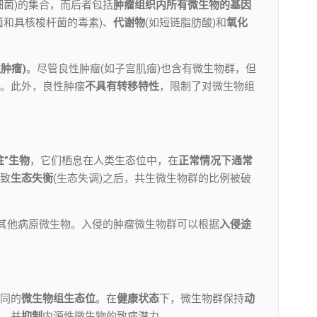
细菌)的集合，而后者包括
肿瘤组织内所有微生物的基因
菌和具核梭杆菌的毒素)、
代谢物
(如短链脂肪酸)和
氧化
肿瘤)
。尽管良性肿瘤(如子宫肌瘤)也含有微生物群，但
。此外，良性肿瘤
不具有转移特性
，限制了对微生物组
驻”生物
，它们栖息在人类生态位中，在
正常情况下通常
致
生态失衡
(生态失调)之后，共生微生物群的比例被破
其他病原微生物。入侵的肿瘤微生物群可以根据
入侵途
同的
微生物组生态位
。在
健康状态
下，微生物群保持
动
，并
抑制
内源性微生物的致病潜力。