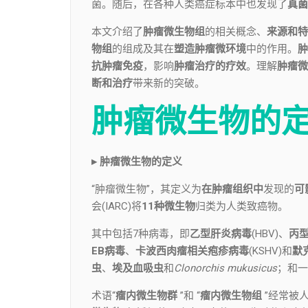
菌。随后，在各种人类癌症标本中也发现了
真菌
本文介绍了
肿瘤微生物组
的相关概念、
来源和特
物组
的组成及其在
塑造肿瘤微环境
中的作用。
肿
抗肿瘤免疫
，影响
肿瘤治疗的疗效
。理解
肿瘤微
断
和治疗
带来新的突破。
肿瘤微生物的
▸ 肿瘤微生物的定义
“肿瘤微生物”，其定义为
在肿瘤组织中
发现的
可
会(IARC)将
11种微生物
归类为人类致癌物。
其中包括7种病毒，即
乙型肝炎病毒
(HBV)、
丙
EB病毒
、
卡波西肉瘤相关疱疹病毒
(KSHV)和
默
虫
、
埃及血吸虫
和
Clonorchis mukusicus
；和一
术语“
瘤内微生物群
”和 “
瘤内微生物组
”经常被