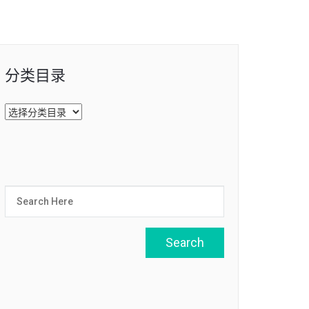
分类目录
分
类
目
录