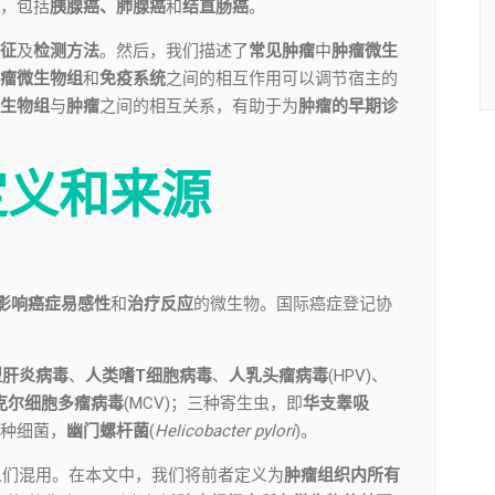
，包括
胰腺癌、肺腺癌
和
结直肠癌
。
征
及
检测方法
。然后，我们描述了
常见肿瘤
中
肿瘤微生
瘤微生物组
和
免疫系统
之间的相互作用可以调节宿主的
生物组
与
肿瘤
之间的相互关系，有助于为
肿瘤的早期诊
定义和来源
影响癌症易感性
和
治疗反应
的微生物。国际癌症登记协
型肝炎病毒
、
人类嗜T细胞病毒
、
人乳头瘤病毒
(HPV)、
克尔细胞多瘤病毒
(MCV)；三种寄生虫，即
华支睾吸
种细菌，
幽门螺杆菌
(
Helicobacter pylori
)。
人们混用。在本文中，我们将前者定义为
肿瘤组织内所有