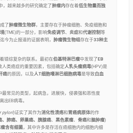
中，越来越多的研究确定了
肿瘤
内
存在着
低生物量而独
成了
肿瘤微生物群
，主要存在于肿瘤细胞、免疫细胞和
境
(TME)的一部分，影响
免疫调节
、
炎症
和
代谢控制
等
迄今为止报道的证据表明，
肿瘤微生物组
存在于
33种主
着错综复杂的联系。最初在
伯基特淋巴瘤
中发现了
EB
致人类癌症的重要因素，包括确定
人乳头瘤病毒
(HPV)是
肝癌
的原因，以及
人
T细胞嗜淋巴细胞病毒
是导致
白血
淋巴瘤中最常见的类型，起病急，进展快，侵袭强和恶性度
分离出EB病毒。
 pylori
)证实了其作为
消化性溃疡
和
胃癌病原体
的作
癌、肺癌、卵巢癌、胰腺癌
、
黑色素瘤
、
骨癌
和
脑肿瘤
)
体瘤含有细菌
，其中许多是存活在癌细胞内的细胞内细