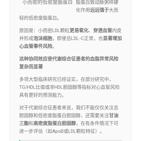
小而密的低密度脂蛋白
脂蛋白致动脉粥样硬
化作用
远远强于
大而
轻的低密度脂蛋白。
原因是：小而密LDL颗粒
更易氧化
、
穿透
血管
内皮
并形成
泡沫细胞
，即使总LDL-C正常，也
显著增加
心血管事件风险
。
这种协同效应使代谢综合征患者的血脂异常风险
复杂而显著
多项大型临床研究已经证实，在部分研究中，
TG/HDL比值或非HDL胆固醇等指标对心血管风险
具有更好的预测能力。
对于代谢综合征患者来说，我们不能仅仅关注总
胆固醇和低密度脂蛋白胆固醇，还需要关注
甘油
三酯
和
高密度脂蛋白胆固醇
，在有条件情况下可
进一步评估（如ApoB或LDL颗粒特征）。