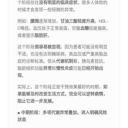
个阶段往往
没有明显的临床症状
，很多人体检的
时候才会发现一些轻微的异常。
例如：
腰围
逐渐增加，
甘油三酯轻度升高
，HDL-
C略低，血压处于正常高值，空腹
血
糖
轻度偏高，
或者提示
脂肪肝
。
这个阶段
很容易被忽视
。因为患者可能没有明显
不适，也没有达到糖尿病、高血压或严重高脂血
症的诊断标准。但从
代谢机制
看，胰岛素抵抗、
脂肪组织功能
异常
和
慢性炎症
可能
已经开始出
现
。
实际上，这个阶段正是干预效果最好的时期，
如
果能够及时改变生活方式，完全可以逆转病情，
阻止它进一步发展。
■
中期阶段
：多项代谢异常叠加，进入明确风险
状态