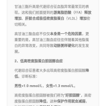
甘油三酯升高是代谢综合征血脂异常最常见的表
现，这和我们前面提到的
游离脂肪酸
（FFA）
释放
增加
、
肝脏合成极低密度脂蛋白
（VLDL）
增加
密
切相关。
高甘油三酯血症不仅仅
本身是一个危险因素
，更
重要的是，高甘油三酯血症往往伴随着其他脂蛋
白的异常改变，共同导致
动脉粥样硬化
的发生发
展。
2、低高密度脂蛋白胆固醇血症
代谢综合征患者大多出现高密度脂蛋白胆固醇
降
低
。诊断标准：
男性<1.0 mmol/L
，
女性<1.3 mmol/L
。
高密度脂蛋白胆固醇被我们称为”
好胆固醇
“，高密
度脂蛋白胆固醇
降低
，这种
保护作用就会减弱
，