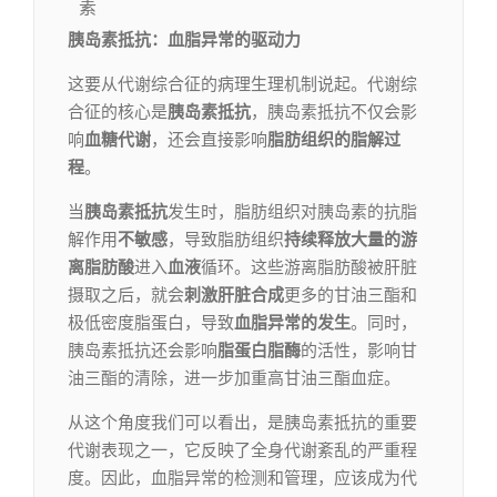
素
胰岛素抵抗：血脂异常的驱动力
这要从代谢综合征的病理生理机制说起。代谢综
合征的核心是
胰岛素抵抗
，胰岛素抵抗不仅会影
响
血糖代谢
，还会直接影响
脂肪组织的脂解过
程
。
当
胰岛素抵抗
发生时，脂肪组织对胰岛素的抗脂
解作用
不敏感
，导致脂肪组织
持续释放大量的游
离脂肪酸
进入
血液
循环。这些游离脂肪酸被肝脏
摄取之后，就会
刺激肝脏
合成
更多的甘油三酯和
极低密度脂蛋白，导致
血脂异常的发生
。同时，
胰岛素抵抗还会影响
脂蛋白脂酶
的活性，影响甘
油三酯的清除，进一步加重高甘油三酯血症。
从这个角度我们可以看出，是胰岛素抵抗的重要
代谢表现之一，它反映了全身代谢紊乱的严重程
度。因此，血脂异常的检测和管理，应该成为代