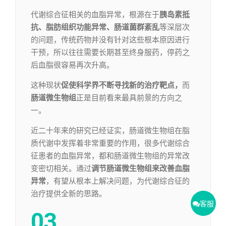
代谢综合征相关的血脂异常，根源在于
胰岛素抵
抗、脂肪组织功能异常、肠道菌群紊乱
等深层次
的问题，传统药物并没有针对这些根本原因进行
干预，所以往往需要长期甚至终身服药，停药之
后血脂很容易再次升高。
这种现状
促使科学界不断寻找新的治疗靶点，
而
肠道微生物组
正是目前看来最具前景的方向之
一。
近二十年来的研究已经证实，肠道微生物组在脂
质代谢中发挥着非常重要的作用，很多代谢综合
征患者的血脂异常，都和肠道微生物组的异常改
变密切相关。通过
调节肠道微生物组来改善血脂
异常
，有望从根本上解决问题，为代谢综合征的
治疗提供全新的思路。
客服
03