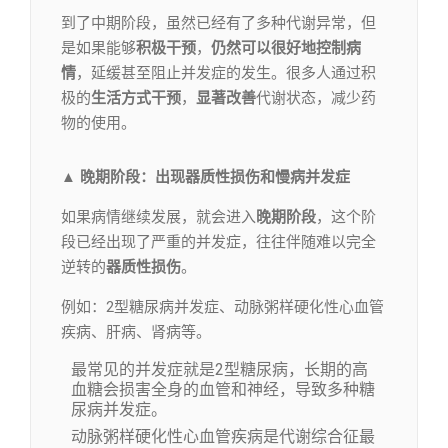
到了中期阶段，虽然已经有了多种代谢异常，但
是如果能够
积极干预
，
仍然可以很好地控制病
情
，延缓甚至阻止并发症的发生。很多人通过积
极的
生活方式干预
，
显著改善
代谢状态，减少药
物的使用。
▲
晚期阶段
：出现器质性损伤和慢病并发症
如果病情继续发展，就会进入
晚期阶段
，这个阶
段已经出现了严重的并发症，往往伴随难以完全
逆转的
器质性损伤
。
例如：2型糖尿病并发症、动脉粥样硬化性心血管
疾病、肝病、肾病等。
最常见的并发症就是2型糖尿病，长期的高
血糖会损害全身的血管和神经，导致多种糖
尿病并发症。
动脉粥样硬化性心血管疾病是代谢综合征最