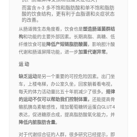
而富含 n-3 多不饱和脂肪酸和单不饱和脂肪
酸的饮食结构，更有利于血脂谱和炎症状态
的改善。
从肠道微生态角度看，饮食也是
塑造肠道菌群结
构
和功能的主要外部因素。长期高脂、高糖、低
纤维饮食可能
降低产短链脂肪酸菌
，影响胆汁酸
代谢和肠道屏障功能，进一步
加重代谢异常
。
运 动
缺乏运动
是另一个重要的可控危险因素。出门坐
车，上楼电梯，办公室久坐，回家躺着看电视，
每天的体力活动量比五十年前减少了很多。
规律
的运动不仅可以帮助我们控制体重，
还能提高骨
骼肌胰岛素敏感性，增加葡萄糖转运蛋白GLUT4
表达，促进糖原合成，提高脂肪酸氧化能力，并
降低内脏脂肪含量
。
对于代谢综合征的人群，很多研究已经提示，即