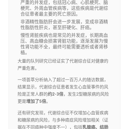
严重的并发症，包括冠心病、心肌梗死、脑
梗死、外周血管疾病等，这些疾病是代谢综
合征患者最主要的死亡原因。
非酒精性脂肪肝会进一步发展，变成非酒精
性脂肪性肝炎，甚至肝硬化、肝癌。
慢性肾脏疾病也是常见的并发症，长期高血
压、高血糖会损害肾脏功能，逐渐发展为慢
性肾功能不全，最终可能需要透析或者肾移
植。
大量的队列研究已经证实了代谢综合征对健康的
严重危害。
一项荟萃分析纳入了超过一百万人的随访数据，
结果显示，代谢综合征患者发生心血管事件的风
险是正常人群的
约2-3倍
，发生2型糖尿病的风险
更是
增加了5倍
。
还有研究发现，代谢综合征不仅增加心血管疾病
和糖尿病的风险，与多种癌症风险增加相关（证
据在不同癌种中强度不一），包括
乳腺癌、结肠