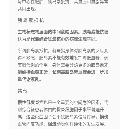
与中心性肥胖、胰岛素抵抗、高血压和血脂异常
共同出现。
胰 岛 素 抵 抗
生物标志物层面的中间危险因素
。
胰岛素抵抗
被
认为是
代谢综合征最核心的病理生理
基础。
所谓胰岛素抵抗，就是指身体对胰岛素的反应变
得不敏感，胰岛素
不能有效地
发挥降低血糖、调
节脂代谢的作用。身体需要分泌更多的
胰岛素才
能维持血糖正常，长期高胰岛素血症会进一步加
重代谢紊乱
。
其 他
慢性低度炎症
也是一个重要的中间危险因素，代
谢综合征患者体内的
促炎细胞因子
水平
普遍升
高
，这些炎症因子会干扰胰岛素信号传导，
损伤
血管内皮功能，
促进
动脉粥样硬化的发生发展。