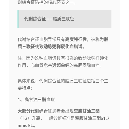
谢综合征防控的核心环节之一。
代谢综合征——脂质三联征
代谢综合征血脂异常具有
高度特征性
，被称为
脂
质三联征
或
致动脉粥样硬化血脂谱
。
注：因为这种血脂谱具有很强的致动脉粥样硬化
作用，心血管危害
远超单纯
的高胆固醇血症。
具体来说，代谢综合征的脂质三联征包括三个主
要特点：
1、高甘油三酯血症
大部分
代谢综合征患者会出现
空腹甘油三酯
（TG）
升高
，一般诊断标准是
空腹甘油三酯≥1.7
mmol/L。