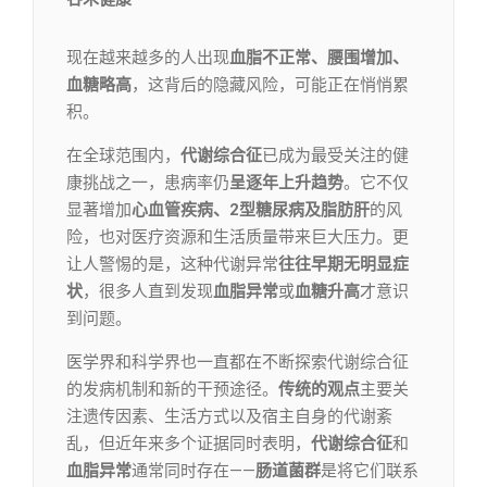
现在越来越多的人出现
血脂不正常、腰围增加、
血糖略高
，这背后的隐藏风险，可能正在悄悄累
积。
在全球范围内，
代谢综合征
已成为最受关注的健
康挑战之一，患病率仍
呈逐年上升趋势
。它不仅
显著增加
心血管疾病、2型糖尿病及脂肪肝
的风
险，也对医疗资源和生活质量带来巨大压力。更
让人警惕的是，这种代谢异常
往往早期无明显症
状
，很多人直到发现
血脂异常
或
血糖升高
才意识
到问题。
医学界和科学界也一直都在不断探索代谢综合征
的发病机制和新的干预途径。
传统的观点
主要关
注遗传因素、生活方式以及宿主自身的代谢紊
乱，但近年来多个证据同时表明，
代谢综合征
和
血脂异常
通常同时存在——
肠道菌群
是将它们联系