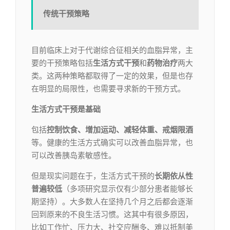
传统干预策略
目前临床上对于代谢综合征相关的血脂异常，主
要的干预策略包括
生活方式干预
和
药物治疗
两大
类。这两种策略都取得了一定的效果，但是也存
在明显的局限性，也需要寻求新的干预方式。
生活方式干预是基础
包括
控制饮食、增加运动、减轻体重、戒烟限酒
等。健康的生活方式确实可以改善血脂异常，也
可以改善胰岛素敏感性。
但是现实问题在于，生活方式干预的
长期依从性
普遍较低
（多项研究显示仅有少部分患者能够长
期坚持）。大多数人在坚持几个月之后都会逐渐
回到原来的不良生活习惯。这其中有很多原因，
比如工作忙、压力大、社交应酬多、难以抵制美