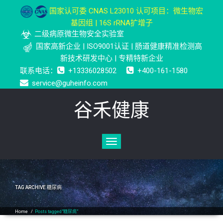
国家认可委 CNAS L23010 认可项目：微生物宏
基因组 | 16S rRNA扩增子
二级病原微生物安全实验室
国家高新企业 | ISO9001认证 | 肠道健康精准检测高
新技术研发中心 | 专精特新企业
联系电话：
+13336028502
+400-161-1580
service@guheinfo.com
谷禾健康
Toggle
navigation
TAG ARCHIVE
糖尿病
Home
/
Posts tagged"糖尿病"