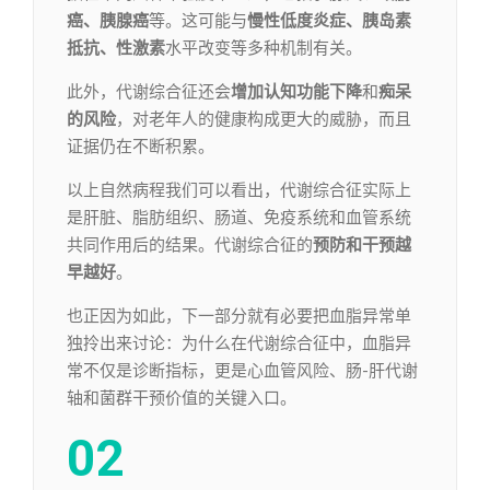
癌、胰腺癌
等。这可能与
慢性低度炎症、胰岛素
抵抗、性激素
水平改变等多种机制有关。
此外，代谢综合征还会
增加认知功能下降
和
痴呆
的风险
，对老年人的健康构成更大的威胁，而且
证据仍在不断积累。
以上自然病程我们可以看出，代谢综合征实际上
是肝脏、脂肪组织、肠道、免疫系统和血管系统
共同作用后的结果。代谢综合征的
预防和干预越
早越好
。
也正因为如此，下一部分就有必要把血脂异常单
独拎出来讨论：为什么在代谢综合征中，血脂异
常不仅是诊断指标，更是心血管风险、肠-肝代谢
轴和菌群干预价值的关键入口。
02