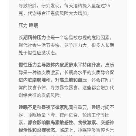
导致肥胖。研究发现，每天酒精摄入量超过25
克，代谢综合征患病风险大大增加。
压力 睡眠
长期精神压力
也是一个容易被忽视的危险因素。
现代社会生活节奏快，竞争压力大，很多人长期
处于慢性应激状态。
慢性压力会导致体内皮质醇水平持续升高，
皮质
醇是一种糖皮质激素，长期高水平的皮质醇会促
进内脏脂肪堆积，升高血糖和血压
，还会打乱正
常的饮食节律，导致暴饮暴食。这些都会增加代
谢综合征的发病风险。
睡眠不足
和
昼夜节律紊乱
同样重要。睡眠时间不
足、睡眠质量下降、夜间进食、轮班工作等因
素，
都会影响胰岛素敏感性、食欲激素、交感神
经活性和炎症状态
。临床上，睡眠呼吸暂停也常