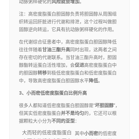
动脉粥样硬化的
风险就会增加
。
注：高密度脂蛋白胆固醇负责将胆固醇从周围组
织转运回肝脏进行代谢和排泄，这个过程叫做胆
固醇逆向转运，它具有抗动脉粥样硬化的作用。
在代谢综合征患者中，高密度脂蛋白胆固醇降低
往往伴随着
甘油三酯升高
同时出现，这两者之间
存在密切的代谢联系。当甘油三酯升高时，胆固
醇酯转运蛋白活性增加，会
促进
高密度脂蛋白中
的胆固醇
转移
到极低密度脂蛋白和低密度脂蛋白
中，导致高密度脂蛋白胆固醇水平
降低
。
3、小而密低密度脂蛋白比例升高
很多人都知道低密度脂蛋白胆固醇是”
坏胆固醇
“，
但其实低密度脂蛋白
并不是均匀
的，它还可以根
据颗粒大小分为
不同的亚型
：
大而轻的低密度脂蛋白
其中
小而密
的低密度