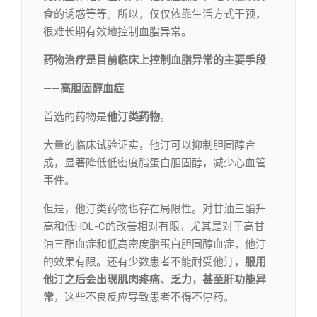
食的诱惑等等。所以，仅仅依靠生活方式干预，
很难长期有效地控制血脂异常。
药物治疗是目前临床上控制血脂异常的主要手段
——高胆固醇血症
首选的药物是
他汀类药物
。
大量的临床试验证实，他汀可以抑制胆固醇合
成，显著降低低密度脂蛋白胆固醇，减少心血管
事件。
但是，他汀类药物也存在局限性。对甘油三酯升
高和低HDL-C的改善相对有限，尤其是对于高甘
油三酯血症和低高密度脂蛋白胆固醇血症，他汀
的效果有限。还有少数患者不能耐受他汀，
服用
他汀之后会出现肌肉疼痛、乏力，甚至肝功能异
常
，这些不良反应导致患者不得不停药。