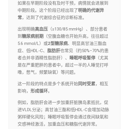
如果在早期阶段没有及时干预，病情就会进展到
中期阶段。这个阶段已经出现了
明确的代谢异
常
，达到了代谢综合征的诊断标准。
出现明确
高血压
（≥130/85 mmHg）、部分患者
到
糖尿病前期
（空腹血糖也开始升高，往往超过
5.6 mmol/L）或
2型糖尿病
、明显高甘油三酯血
症、低HDL-C、
脂肪肝
也常见（约50%–70%的患
者合并非酒精性脂肪肝）、
睡眠呼吸暂停
（尤其
是在严重肥胖的患者中，超过一半的人睡觉打呼
噜，憋气，频繁缺氧）等问题。
这一阶段的特点是多个系统开始
同时受累
，相互
影响，
形成循环
。
例如，脂肪肝会进一步加重肝脏胰岛素抵抗，促
进VLDL分泌；高甘油三酯和低HDL-C会增加动脉
粥样硬化风险；睡眠呼吸暂停会通过夜间缺氧和
交感神经激活，加重血压和糖脂代谢异常。