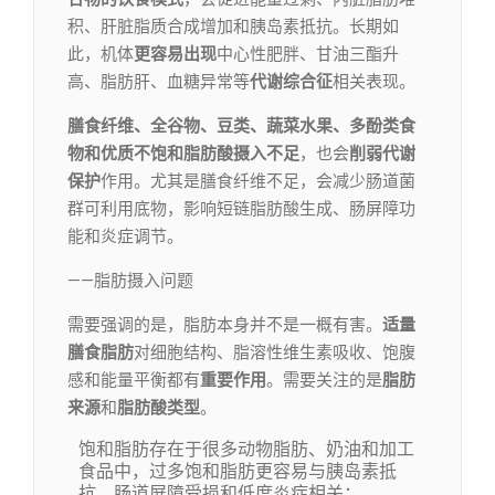
积、肝脏脂质合成增加和胰岛素抵抗。长期如
此，机体
更容易出现
中心性肥胖、甘油三酯升
高、脂肪肝、血糖异常等
代谢综合征
相关表现。
膳食纤维、全谷物、豆类、蔬菜水果、多酚类食
物和优质不饱和脂肪酸摄入不足
，也会
削弱代谢
保护
作用。尤其是膳食纤维不足，会减少肠道菌
群可利用底物，影响短链脂肪酸生成、肠屏障功
能和炎症调节。
——脂肪摄入问题
需要强调的是，脂肪本身并不是一概有害。
适量
膳食脂肪
对细胞结构、脂溶性维生素吸收、饱腹
感和能量平衡都有
重要作用
。需要关注的是
脂肪
来源
和
脂肪酸类型
。
饱和脂肪存在于很多动物脂肪、奶油和加工
食品中，过多饱和脂肪更容易与胰岛素抵
抗、肠道屏障受损和低度炎症相关；