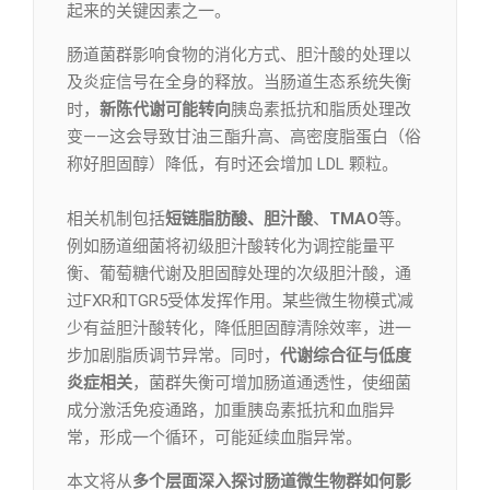
起来的关键因素之一。
肠道菌群影响食物的消化方式、胆汁酸的处理以
及炎症信号在全身的释放。当肠道生态系统失衡
时，
新陈代谢可能转向
胰岛素抵抗和脂质处理改
变——这会导致甘油三酯升高、高密度脂蛋白（俗
称好胆固醇）降低，有时还会增加 LDL 颗粒。
相关机制包括
短链脂肪酸、胆汁酸
、
TMAO
等。
例如肠道细菌将初级胆汁酸转化为调控能量平
衡、葡萄糖代谢及胆固醇处理的次级胆汁酸，通
过FXR和TGR5受体发挥作用。某些微生物模式减
少有益胆汁酸转化，降低胆固醇清除效率，进一
步加剧脂质调节异常。同时，
代谢综合征与低度
炎症相关
，菌群失衡可增加肠道通透性，使细菌
成分激活免疫通路，加重胰岛素抵抗和血脂异
常，形成一个循环，可能延续血脂异常。
本文将从
多个层面深入探讨肠道微生物群如何影