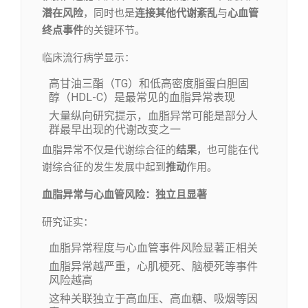
潜在风险
，同时也是
连接其他代谢紊乱
与
心血管
终点事件
的关键环节。
临床流行病学显示：
高甘油三酯（TG）和低高密度脂蛋白胆固
醇（HDL-C）是最常见的血脂异常表现
大量纵向研究提示，血脂异常可能是部分人
群最早出现的代谢改变之一
血脂异常不仅是代谢综合征的
结果
，也可能在代
谢综合征的发生发展中起到
推动
作用。
血脂异常与心血管风险：独立且显著
研究证实：
血脂异常程度与心血管事件风险显著正相关
血脂异常越严重，心肌梗死、脑梗死等事件
风险越高
这种关联独立于高血压、高血糖、吸烟等因