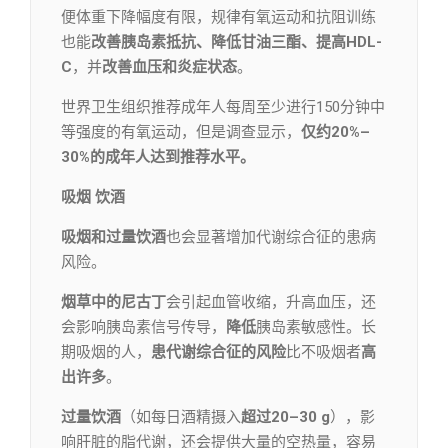
便体重下降幅度有限，规律有氧运动和抗阻训练
也能
改善胰岛素抵抗、降低甘油三酯、提高HDL-
C
，并
改善血压和炎症状态
。
世界卫生组织推荐成年人每周至少进行150分钟中
等强度的有氧运动，但是调查显示，
仅约20%–
30%的成年人达到推荐水平。
吸烟 饮酒
吸烟和过量饮酒
也会显著增加代谢综合征的患病
风险。
烟草中的尼古丁
会引起血管收缩，升高血压，还
会影响胰岛素信号传导，
降低
胰岛素敏感性。长
期吸烟的人，
患代谢综合征的风险
比不吸烟者
高
出许多
。
过量饮酒
（如每日酒精摄入
超过20–30 g
），影
响肝脏的脂代谢，还会提供大量的空热量，容易