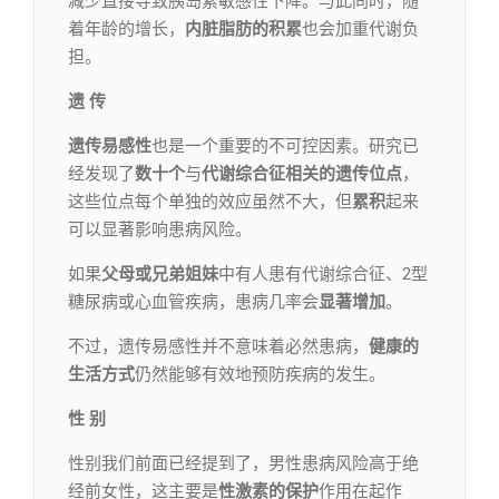
减少直接导致胰岛素敏感性下降。与此同时，随
着年龄的增长，
内脏脂肪的积累
也会加重代谢负
担。
遗 传
遗传易感性
也是一个重要的不可控因素。研究已
经发现了
数十个
与
代谢综合征相关的遗传位
点
，
这些位点每个单独的效应虽然不大，但
累积
起来
可以显著影响患病风险。
如果
父母或兄弟姐妹
中有人患有代谢综合征、2型
糖尿病或心血管疾病，患病几率会
显著增加
。
不过，遗传易感性并不意味着必然患病，
健康的
生活方式
仍然能够有效地预防疾病的发生。
性 别
性别我们前面已经提到了，男性患病风险高于绝
经前女性，这主要是
性激素的保护
作用在起作