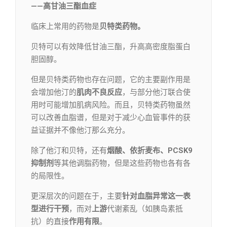
——高甘油三酯血症
临床上常用的药物是
贝特类药物。
贝特可以有效降低甘油三酯，升高高密度脂蛋白
胆固醇。
但是贝特类药物也存在问题，它的主要副作用是
会增加他汀的
肌肉不良反应
，与部分他汀联合使
用时可能增加肌病风险。而且，贝特类药物虽然
可以改善血脂谱，但是对于减少心血管事件的获
益证据并不像他汀那么充分。
除了他汀和贝特，还有
烟酸、依折麦布、PCSK9
抑制剂
等其他调脂药物，但是这些药物也各有各
的局限性。
更深层次的问题在于，主要
针对
血脂异常这一表
型进行干预
，而对
上游
代谢紊乱（如胰岛素抵
抗）的直接
作用有限
。