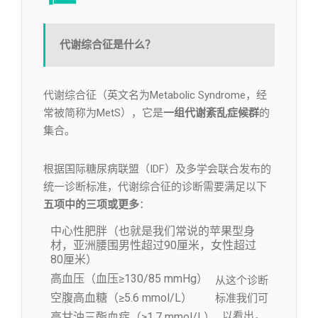
代谢综合征是什么？
代谢综合征（英文名为Metabolic Syndrome，经
常被简称为MetS），它是
一组代谢紊乱症候群
的
集合。
根据国际糖尿病联盟（IDF）及多学会联合发布的
统一诊断标准，代谢综合征的诊断需要满足以下
五项中的三项或更多
：
中心性肥胖（也就是我们常说的苹果型身
材，亚洲腰围男性超过90厘米，女性超过
80厘米）
高血压（血压≥130/85 mmHg）
从这个诊断
空腹高血糖（≥5.6 mmol/L）
标准我们可
以看出，
高甘油三酯血症（≥1.7 mmol/L）