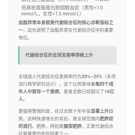
低高密度脂蛋白胆固醇血症（男性<1.0
mmol/L，女性<1.3 mmol/L）
血脂异常本身就是代谢综合征的核心诊断指标之
一
，这也说明了血脂异常在代谢综合征中的重要
地位。
代谢综合征的全球发病率持续上升
全球成人代谢综合征患病率约为
20%–25%
（多项
流行病学研究估计），这个比例意味着
每四个成
年人中就有一个患病
，患者总数已经超过了
10亿
人
。
更值得警惕的是，在过去数十年中呈
显著上升
趋
势。这种快速增长的背后，是全球范围内
肥胖症
的流行
。肥胖，特别是
腹型肥胖
，正是代谢综合
征最重要的危险因素之一。