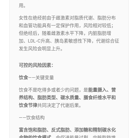
用。
女性在绝经前由于雌激素对脂质代谢、脂肪分布
和血管功能具有一定保护作用，风险相对较低；
但绝经后，随着雌激素水平下降，内脏脂肪增
加、LDL-C升高、胰岛素敏感性下降，代谢综合征
发生风险会明显上升。
可控的风险因素：
饮食
——关键变量
饮食不是吃得多或者少的问题，是
能量摄入、营
养结构、脂肪类型、碳水质量、膳食纤维水平和
饮食节律
共同决定了代谢后果。
——饮食结构
富含饱和脂肪、反式脂肪、添加糖和精制碳水化
合物的饮食模式
，会促进能量过剩、内脏脂肪堆