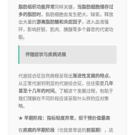
脂肪组织功能异常
同样关键，
当脂肪细胞储存过
多的脂肪时
，脂肪细胞会发生肥大、缺氧，释放
出大量的
游离脂肪酸和炎症因子
，进入血液循
环，影响肝脏、肌肉、胰腺等多个器官的代谢功
能。
伴随症状与疾病进展
代谢综合征自然病程呈现出
渐进性发展的特点
，
从正常代谢到明显的代谢综合征，往往需要
几年
甚至十几年的时间
。了解这个发展过程，有助于
我们理解在不同阶段应该采取什么样的应对策
略。
★
早期阶段
：指标轻度异常，但干预价值最高
在
疾病的早期阶段
（也就是常说的
前驱期
），这