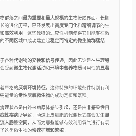
物群落之间
最为重要和最大规模
的生物接触界面。长期
长的进化历程，已经发展出
高度专门化
和
精细调节
的生
和
高效利用
，这些独特的适应性机制使得它们能够在激
的
不同区域
中成功建立起
稳定而特定
的
微生物群落结
于各种
代谢物的交换和信号传递
，因此无论是在
生理稳
会受到
微生物代谢活动
和
环境中营养物质
可用性的
显著
着严格的
厌氧环境特征
，这种特殊的环境条件特别有利
需能量的
专性厌氧微生物
的成功定植和繁殖。
病理状态是由外来病原体感染引起，还是由
非感染性自
症性疾病
所导致，肠道上皮细胞的代谢模式都会发生
显
流入肠腔空间
，从而为那些能够有效利用氧气进行有氧
了这类微生物的
快速扩增和繁殖
。