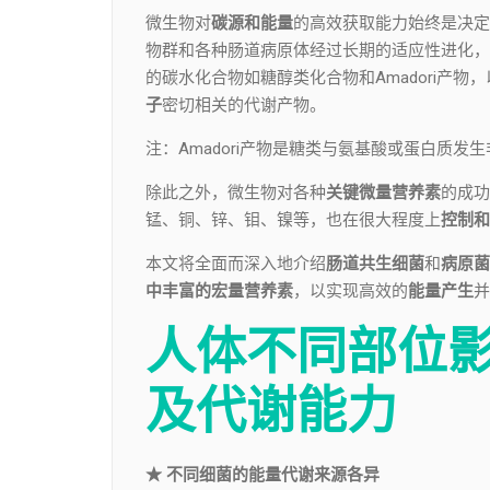
微生物对
碳源和能量
的高效获取能力始终是决定
物群和各种肠道病原体经过长期的适应性进化，
的碳水化合物如糖醇类化合物和Amadori产
子
密切相关的代谢产物。
注：Amadori产物是糖类与氨基酸或蛋白质发生
除此之外，微生物对各种
关键微量营养素
的成功
锰、铜、锌、钼、镍等，也在很大程度上
控制和
本文将全面而深入地介绍
肠道共生细菌
和
病原菌
中丰富的宏量营养素
，以实现高效的
能量产生
并
人体不同部位
及代谢能力
★ 不同细菌的能量代谢来源各异