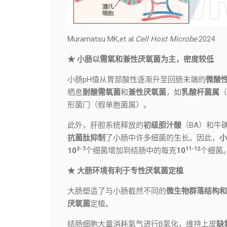
Muramatsu MK,et al.
Cell Host Microbe
.2024
★ 小肠以需氧和兼性厌氧菌为主，密度较低
小肠pH值从胃部酸性逐渐升至回肠末端的
微酸
栖息
耐酸需氧菌
和
兼性厌氧菌
，如
乳酸杆菌属
（
形菌门（假单胞菌属）。
此外，肝胆系统释放的
初级胆汁酸
（BA）和牛
抗菌肽
抑制
了小肠中许多细菌的生长。因此，
小
3-7
11-12
10
个细菌增加到结肠中的每克
10
个细菌
★ 大肠环境有利于专性厌氧菌定植
大肠塑造了与小肠截然不同的
微生物群落结构和
厌氧菌
定植。
结肠细胞大量消耗氧气进行β氧化，维持上皮
缺