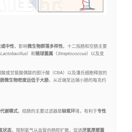
性或中性
，影响
微生物群落多样性
。十二指肠和空肠主要
Lactobacillus
）和
链球菌属
（
Streptococcus
）以及变
磺酸或甘氨酸偶联的胆汁酸（CBA）以及潘氏细胞释放的
肠微生物密度远低于大肠
，从近端至远端小肠的每克约
。
代谢模式
。结肠的主要过滤器是
缺氧环
境，有利于
专性
氧状态
，限制氧气从血管向肠腔扩散，促进
厌氧厚壁菌