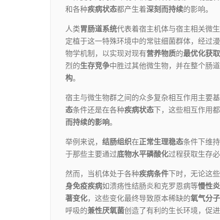
和各种
疾病状态
都产生着
深刻而持续
的影响。
人类
胃肠道系统
代表着宿主机体与宿主相关微生
定植于这一特殊环境中的常驻细菌群体，经过漫
物学机制，以实现对现有
营养物质
的
最优化获取
烈的
生存竞争
中胜过其他微生物，并在整个肠道
构
。
宿主与微生物群之间的众多复杂相互作用主要基
态
条件还是在各种
疾病状态
下，这些相互作用都
而持续的影响
。
举例来说，
结肠组织
在
正常生理稳态
条件下维持
于那些主要通过
底物水平磷酸化
过程获取生存必
然而，当机体处于各种
疾病条件
下时，无论这些
身免疫疾病
如溃疡性结肠炎和克罗恩病等
慢性炎
著变化
，这些变化最终导致原本稀缺的
氧气分子
呼吸的
兼性厌氧菌
创造了有利的生长环境，促进