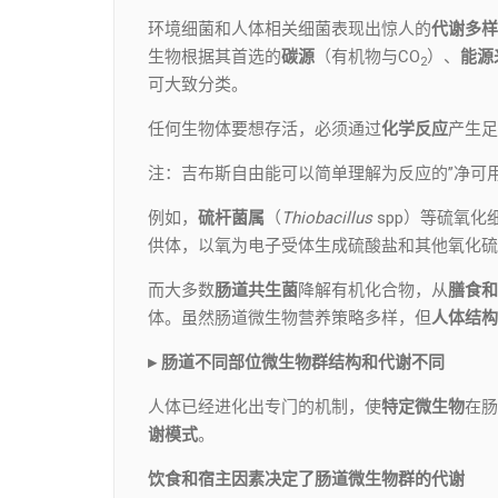
环境细菌和人体相关细菌表现出惊人的
代谢多样
生物根据其首选的
碳源
（有机物与CO
）、
能源
2
可大致分类。
任何生物体要想存活，必须通过
化学反应
产生足
注：吉布斯自由能可以简单理解为反应的”净可用
例如，
硫杆菌属
（
Thiobacillus
spp）等硫氧化
供体，以氧为电子受体生成硫酸盐和其他氧化硫
而大多数
肠道共生菌
降解有机化合物，从
膳食和
体。虽然肠道微生物营养策略多样，但
人体结构
▸ 肠道不同部位微生物群结构和代谢不同
人体已经进化出专门的机制，使
特定微生物
在肠
谢模式
。
饮食和宿主因素决定了肠道微生物群的代谢