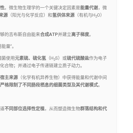
性
。微生物生理学的一个关键决定因素是
能量代谢
，微
来源
（阳光与化学反应）和
氢供体来源
（有机与H
O）
2
够的吉布斯自由能来
合成ATP
并建立
离子梯度
。
能量”。
细菌使用
元素硫、硫化氢
（H
S）或
硫代硫酸盐
作为电子
2
化合物；并通过电子传递链建立质子动力。
宿主来源
（化学有机异养生物）中获得能量和代谢中间
严格限制
了不同肠段栖息的细菌类型及其代谢模式
。
道
不同部位选择性定植
，从而塑造微生物
群落结构和代