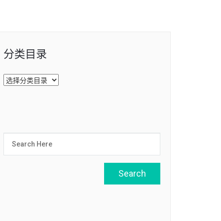
分类目录
分
类
目
录