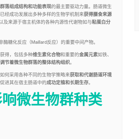
群落组成结构和功能表现
的最主要驱动力量。肠道微生
已经成功发展出多种多样的生物学机制来
获得膳食来源
物，以及来源于宿主机体的各种内源性代谢物如与
粘蛋白分
非酶糖化反应（Maillard反应）的重要中间产物。
获得，包括多种
维生素化合物
和重要的
金属元素
如铁、
调节着微生物群落的整体结构组织
。
如何采用各种不同的生物学策略来
获取和代谢肠道环境
促进其在宿主肠道中的
成功定植和长期生存
。
影响
微生物群种类