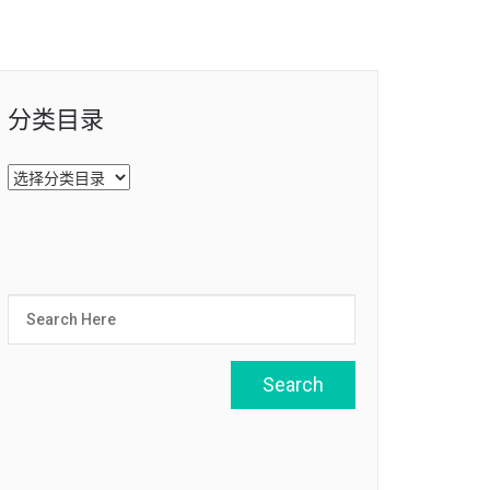
分类目录
分
类
目
录