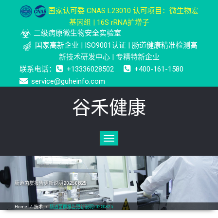
国家认可委 CNAS L23010 认可项目：微生物宏
基因组 | 16S rRNA扩增子
二级病原微生物安全实验室
国家高新企业 | ISO9001认证 | 肠道健康精准检测高
新技术研发中心 | 专精特新企业
联系电话：
+13336028502
+400-161-1580
service@guheinfo.com
谷禾健康
Toggle
navigation
肠道菌群报告更新说明20250825
Home
/
技术
/
肠道菌群报告更新说明20250825