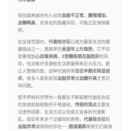
现在越来越多的人出现
血脂不正常、腰围增加、
血糖略高
，这背后的隐藏风险，可能正在悄悄累
积。
在全球范围内，
代谢综合征
已成为最受关注的健
康挑战之一，患病率仍
呈逐年上升趋势
。它不仅
显著增加
心血管疾病、2型糖尿病及脂肪肝
的风
险，也对医疗资源和生活质量带来巨大压力。更
让人警惕的是，这种代谢异常
往往早期无明显症
状
，很多人直到发现
血脂异常
或
血糖升高
才意识
到问题。
医学界和科学界也一直都在不断探索代谢综合征
的发病机制和新的干预途径。
传统的观点
主要关
注遗传因素、生活方式以及宿主自身的代谢紊
乱，但近年来多个证据同时表明，
代谢综合征
和
血脂异常
通常同时存在——
肠道菌群
是将它们联系