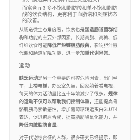
而富含 n-3 多不饱和脂肪酸和单不饱和脂肪
酸的饮食结构，更有利于血脂谱和炎症状态
的改善。
从肠道微生态角度看，饮食也是
塑造肠道菌群结
构
和功能的主要外部因素。长期高脂、高糖、低
纤维饮食可能
降低产短链脂肪酸菌
，影响胆汁酸
代谢和肠道屏障功能，进一步
加重代谢异常
。
运 动
缺乏运动
是另一个重要的可控危险因素。出门坐
车，上楼电梯，办公室久坐，回家躺着看电视，
每天的体力活动量比五十年前减少了很多。
规律
的运动不仅可以帮助我们控制体重，
还能提高骨
骼肌胰岛素敏感性，增加葡萄糖转运蛋白GLUT4
表达，促进糖原合成，提高脂肪酸氧化能力，并
降低内脏脂肪含量
。
对于代谢综合征的人群，很多研究已经提示，即