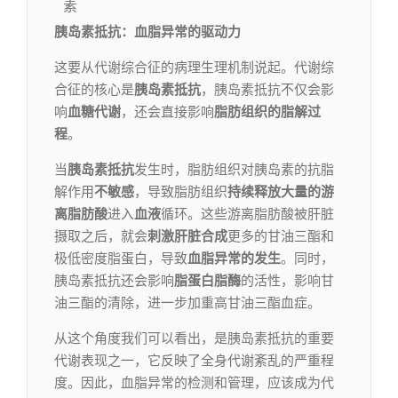
素
胰岛素抵抗：血脂异常的驱动力
这要从代谢综合征的病理生理机制说起。代谢综
合征的核心是
胰岛素抵抗
，胰岛素抵抗不仅会影
响
血糖代谢
，还会直接影响
脂肪组织的脂解过
程
。
当
胰岛素抵抗
发生时，脂肪组织对胰岛素的抗脂
解作用
不敏感
，导致脂肪组织
持续释放大量的游
离脂肪酸
进入
血液
循环。这些游离脂肪酸被肝脏
摄取之后，就会
刺激肝脏
合成
更多的甘油三酯和
极低密度脂蛋白，导致
血脂异常的发生
。同时，
胰岛素抵抗还会影响
脂蛋白脂酶
的活性，影响甘
油三酯的清除，进一步加重高甘油三酯血症。
从这个角度我们可以看出，是胰岛素抵抗的重要
代谢表现之一，它反映了全身代谢紊乱的严重程
度。因此，血脂异常的检测和管理，应该成为代