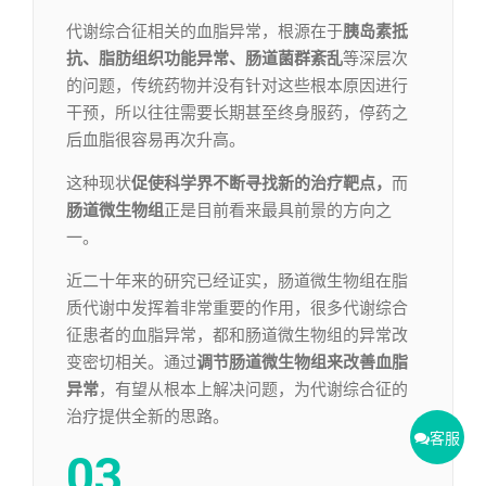
代谢综合征相关的血脂异常，根源在于
胰岛素抵
抗、脂肪组织功能异常、肠道菌群紊乱
等深层次
的问题，传统药物并没有针对这些根本原因进行
干预，所以往往需要长期甚至终身服药，停药之
后血脂很容易再次升高。
这种现状
促使科学界不断寻找新的治疗靶点，
而
肠道微生物组
正是目前看来最具前景的方向之
一。
近二十年来的研究已经证实，肠道微生物组在脂
质代谢中发挥着非常重要的作用，很多代谢综合
征患者的血脂异常，都和肠道微生物组的异常改
变密切相关。通过
调节肠道微生物组来改善血脂
异常
，有望从根本上解决问题，为代谢综合征的
治疗提供全新的思路。
客服
03