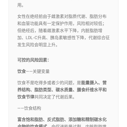
用。
女性在绝经前由于雌激素对脂质代谢、脂肪分布
和血管功能具有一定保护作用，风险相对较低；
但绝经后，随着雌激素水平下降，内脏脂肪增
加、LDL-C升高、胰岛素敏感性下降，代谢综合征
发生风险会明显上升。
可控的风险因素：
饮食
——关键变量
饮食不是吃得多或者少的问题，是
能量摄入、营
养结构、脂肪类型、碳水质量、膳食纤维水平和
饮食节律
共同决定了代谢后果。
——饮食结构
富含饱和脂肪、反式脂肪、添加糖和精制碳水化
合物的饮食模式
，会促进能量过剩、内脏脂肪堆