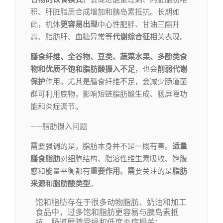
积、肝脏脂质合成增加和胰岛素抵抗。长期如
此，机体
更容易出现
中心性肥胖、甘油三酯升
高、脂肪肝、血糖异常等
代谢综合征
相关表现。
膳食纤维、全谷物、豆类、蔬菜水果、多酚类食
物和优质不饱和脂肪酸摄入不足
，也会
削弱代谢
保护
作用。尤其是膳食纤维不足，会减少肠道菌
群可利用底物，影响短链脂肪酸生成、肠屏障功
能和炎症调节。
——脂肪摄入问题
需要强调的是，脂肪本身并不是一概有害。
适量
膳食脂肪
对细胞结构、脂溶性维生素吸收、饱腹
感和能量平衡都有
重要作用
。需要关注的是
脂肪
来源
和
脂肪酸类型
。
饱和脂肪存在于很多动物脂肪、奶油和加工
食品中，过多饱和脂肪更容易与胰岛素抵
抗、肠道屏障受损和低度炎症相关；