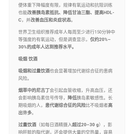
便体重下降幅度有限，规律有氧运动和抗阻训练
也能
改善胰岛素抵抗、降低甘油三酯、提高HDL-
C
，并
改善血压和炎症状态
。
世界卫生组织推荐成年人每周至少进行150分钟中
等强度的有氧运动，但是调查显示，
仅约20%–
30%的成年人达到推荐水平。
吸烟 饮酒
吸烟和过量饮酒
也会显著增加代谢综合征的患病
风险。
烟草中的尼古丁
会引起血管收缩，升高血压，还
会影响胰岛素信号传导，
降低
胰岛素敏感性。长
期吸烟的人，
患代谢综合征的风险
比不吸烟者
高
出许多
。
过量饮酒
（如每日酒精摄入
超过20–30 g
），影
响肝脏的脂代谢，还会提供大量的空热量，容易