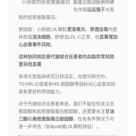
小而密的低密度脂蛋白
脂蛋白致动脉粥样硬
化作用
远远强于
大而
轻的低密度脂蛋白。
原因是：小而密LDL颗粒
更易氧化
、
穿透
血管
内皮
并形成
泡沫细胞
，即使总LDL-C正常，也
显著增加
心血管事件风险
。
这种协同效应使代谢综合征患者的血脂异常风险
复杂而显著
多项大型临床研究已经证实，在部分研究中，
TG/HDL比值或非HDL胆固醇等指标对心血管风险
具有更好的预测能力。
对于代谢综合征患者来说，我们不能仅仅关注总
胆固醇和低密度脂蛋白胆固醇，还需要关注
甘油
三酯
和
高密度脂蛋白胆固醇
，在有条件情况下可
进一步评估（如ApoB或LDL颗粒特征）。