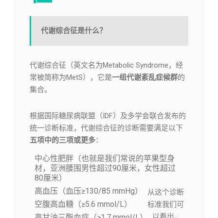
代谢综合征是什么？
代谢综合征（英文名为Metabolic Syndrome，经
常被简称为MetS），它是
一组代谢紊乱症候群
的
集合。
根据国际糖尿病联盟（IDF）及多学会联合发布的
统一诊断标准，代谢综合征的诊断需要满足以下
五项中的三项或更多
：
中心性肥胖（也就是我们常说的苹果型身
材，亚洲腰围男性超过90厘米，女性超过
80厘米）
高血压（血压≥130/85 mmHg）
从这个诊断
空腹高血糖（≥5.6 mmol/L）
标准我们可
以看出，
高甘油三酯血症（≥1.7 mmol/L）