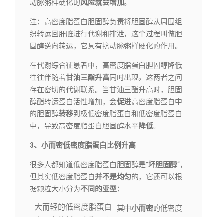
动脉粥样硬化的
风险就会增加
。
注：高密度脂蛋白胆固醇负责将胆固醇从周围组
织转运回肝脏进行代谢和排泄，这个过程叫做胆
固醇逆向转运，它具有抗动脉粥样硬化的作用。
在代谢综合征患者中，高密度脂蛋白胆固醇降低
往往伴随着
甘油三酯升高
同时出现，这两者之间
存在密切的代谢联系。当甘油三酯升高时，胆固
醇酯转运蛋白活性增加，会
促进
高密度脂蛋白中
的胆固醇
转移
到极低密度脂蛋白和低密度脂蛋白
中，导致高密度脂蛋白胆固醇水平
降低
。
3、小而密低密度脂蛋白比例升高
很多人都知道低密度脂蛋白胆固醇是”
坏胆固醇
“，
但其实低密度脂蛋白
并不是均匀
的，它还可以根
据颗粒大小分为
不同的亚型
：
大而轻的低密度脂蛋白
其中
小而密
的低密度