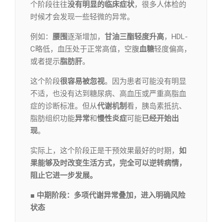
个阶段往往
没有明显的临床症状
，很多人体检的
时候才会发现一些轻微的异常。
例如：
腰围
逐渐增加，
甘油三酯轻度升高
，HDL-
C略低，血压处于正常高值，空腹
血
糖
轻度偏高，
或者提示
脂肪肝
。
这个阶段
很容易被忽视
。因为患者可能没有明显
不适，也没有达到糖尿病、高血压或严重高脂血
症的诊断标准。但从
代谢机制
看，胰岛素抵抗、
脂肪组织功能
异常
和
慢性炎症
可能
已经开始出
现
。
实际上，这个阶段正是干预效果最好的时期，
如
果能够及时改变生活方式，完全可以逆转病情，
阻止它进一步发展。
■
中期阶段
：多项代谢异常叠加，进入明确风险
状态