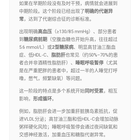
如果在早期阶段没有及时干预，病情就会进展到
中期阶段。这个阶段已经出现了
明确的代谢异
常
，达到了代谢综合征的诊断标准。
出现明确
高血压
（≥130/85 mmHg）、部分患者
到
糖尿病前期
（空腹血糖也开始升高，往往超过
5.6 mmol/L）或
2型糖尿病
、明显高甘油三酯血
症、低HDL-C、
脂肪肝
也常见（约50%–70%的患
者合并非酒精性脂肪肝）、
睡眠呼吸暂停
（尤其
是在严重肥胖的患者中，超过一半的人睡觉打呼
噜，憋气，频繁缺氧）等问题。
这一阶段的特点是多个系统开始
同时受累
，相互
影响，
形成循环
。
例如，脂肪肝会进一步加重肝脏胰岛素抵抗，促
进VLDL分泌；高甘油三酯和低HDL-C会增加动脉
粥样硬化风险；睡眠呼吸暂停会通过夜间缺氧和
交感神经激活，加重血压和糖脂代谢异常。