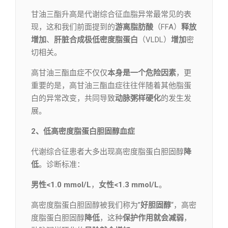
甘油三酯升高是代谢综合征血脂异常最常见的表
现，这和我们前面提到的
游离脂肪酸
（FFA）
释放
增加
、
肝脏合成极低密度脂蛋白
（VLDL）
增加
密
切相关。
高甘油三酯血症不仅仅
本身是一个危险因素
，更
重要的是，高甘油三酯血症往往伴随着其他脂蛋
白的异常改变，共同导致
动脉粥样硬化
的发生发
展。
2、低高密度脂蛋白胆固醇血症
代谢综合征患者大多出现高密度脂蛋白胆固醇
降
低
。诊断标准：
男性<1.0 mmol/L
，
女性<1.3 mmol/L
。
高密度脂蛋白胆固醇被我们称为”
好胆固醇
“，高密
度脂蛋白胆固醇
降低
，这种
保护作用就会减弱
，