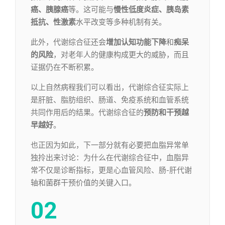
癌、胰腺癌
等。这可能与
慢性低度炎症、胰岛素
抵抗、性激素
水平改变等多种机制有关。
此外，代谢综合征还会
增加认知功能下降
和
痴呆
的风险
，对老年人的健康构成更大的威胁，而且
证据仍在不断积累。
以上自然病程我们可以看出，代谢综合征实际上
是肝脏、脂肪组织、肠道、免疫系统和血管系统
共同作用后的结果。代谢综合征的
预防和干预越
早越好
。
也正因为如此，下一部分就有必要把血脂异常单
独拎出来讨论：为什么在代谢综合征中，血脂异
常不仅是诊断指标，更是心血管风险、肠-肝代谢
轴和菌群干预价值的关键入口。
02