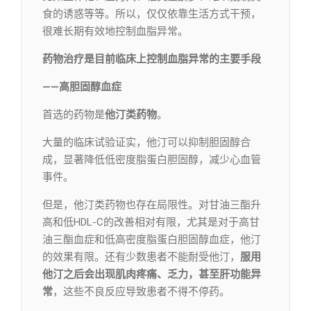
食的诱惑等等。所以，仅仅依靠生活方式干预，
很难长期有效地控制血脂异常。
药物治疗是目前临床上控制血脂异常的主要手段
——高胆固醇血症
首选的药物是
他汀类药物
。
大量的临床试验证实，他汀可以抑制胆固醇合
成，显著降低低密度脂蛋白胆固醇，减少心血管
事件。
但是，他汀类药物也存在局限性。对甘油三酯升
高和低HDL-C的改善相对有限，尤其是对于高甘
油三酯血症和低高密度脂蛋白胆固醇血症，他汀
的效果有限。还有少数患者不能耐受他汀，
服用
他汀之后会出现肌肉疼痛、乏力，甚至肝功能异
常
，这些不良反应导致患者不得不停药。