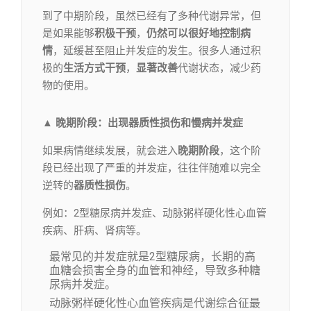
到了中期阶段，虽然已经有了多种代谢异常，但
是如果能够
积极干预
，
仍然可以很好地控制病
情
，延缓甚至阻止并发症的发生。很多人通过积
极的
生活方式干预
，
显著改善
代谢状态，减少药
物的使用。
▲
晚期阶段
：出现器质性损伤和慢病并发症
如果病情继续发展，就会进入
晚期阶段
，这个阶
段已经出现了严重的并发症，往往伴随难以完全
逆转的
器质性损伤
。
例如：2型糖尿病并发症、动脉粥样硬化性心血管
疾病、肝病、肾病等。
最常见的并发症就是2型糖尿病，长期的高
血糖会损害全身的血管和神经，导致多种糖
尿病并发症。
动脉粥样硬化性心血管疾病是代谢综合征最