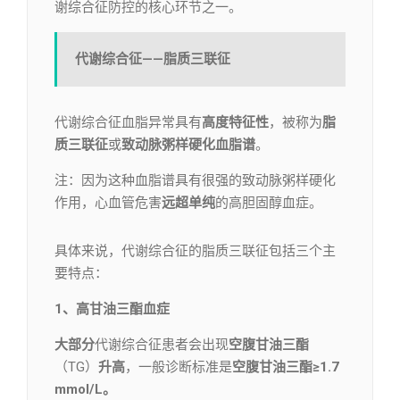
谢综合征防控的核心环节之一。
代谢综合征——脂质三联征
代谢综合征血脂异常具有
高度特征性
，被称为
脂
质三联征
或
致动脉粥样硬化血脂谱
。
注：因为这种血脂谱具有很强的致动脉粥样硬化
作用，心血管危害
远超单纯
的高胆固醇血症。
具体来说，代谢综合征的脂质三联征包括三个主
要特点：
1、高甘油三酯血症
大部分
代谢综合征患者会出现
空腹甘油三酯
（TG）
升高
，一般诊断标准是
空腹甘油三酯≥1.7
mmol/L。