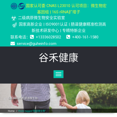
国家认可委 CNAS L23010 认可项目：微生物宏
基因组 | 16S rRNA扩增子
二级病原微生物安全实验室
国家高新企业 | ISO9001认证 | 肠道健康精准检测高
新技术研发中心 | 专精特新企业
联系电话：
+13336028502
+400-161-1580
service@guheinfo.com
谷禾健康
Toggle
navigation
TAG ARCHIVE
肠道微生物
Home
/
Posts tagged"肠道微生物"