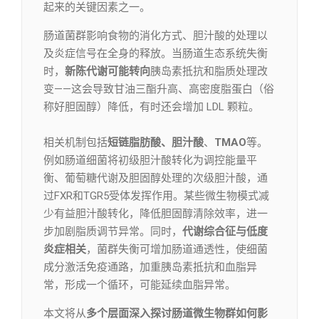
起来的关键因素之一。
肠道菌群影响食物的消化方式、胆汁酸的处理以
及炎症信号在全身的释放。当肠道生态系统失衡
时，
新陈代谢可能转向
胰岛素抵抗和脂质处理改
变——这会导致甘油三酯升高、高密度脂蛋白（俗
称好胆固醇）降低，有时还会增加 LDL 颗粒。
相关机制包括
短链脂肪酸、胆汁酸
、
TMAO
等。
例如肠道细菌将初级胆汁酸转化为调控能量平
衡、葡萄糖代谢及胆固醇处理的次级胆汁酸，通
过FXR和TGR5受体发挥作用。某些微生物模式减
少有益胆汁酸转化，降低胆固醇清除效率，进一
步加剧脂质调节异常。同时，
代谢综合征与低度
炎症相关
，菌群失衡可增加肠道通透性，使细菌
成分激活免疫通路，加重胰岛素抵抗和血脂异
常，形成一个循环，可能延续血脂异常。
本文将从
多个层面深入探讨肠道微生物群如何影