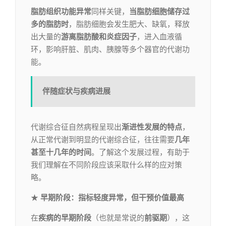
脂肪组织功能异常
同样关键，
当脂肪细胞储存过
多的脂肪时
，脂肪细胞会发生肥大、缺氧，释放
出大量的
游离脂肪酸和炎症因子
，进入血液循
环，影响肝脏、肌肉、胰腺等多个器官的代谢功
能。
伴随症状与疾病进展
代谢综合征自然病程呈现出
渐进性发展的特点
，
从正常代谢到明显的代谢综合征，往往需要
几年
甚至十几年的时间
。了解这个发展过程，有助于
我们理解在不同阶段应该采取什么样的应对策
略。
★
早期阶段
：指标轻度异常，但干预价值最高
在
疾病的早期阶段
（也就是常说的
前驱期
），这