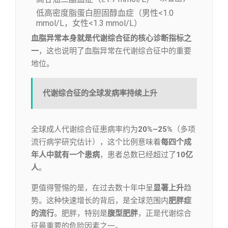
低高密度脂蛋白胆固醇血症（男性<1.0
mmol/L，女性<1.3 mmol/L）
血脂异常本身就是代谢综合征的核心诊断指标之
一
，这也说明了血脂异常在代谢综合征中的重要
地位。
代谢综合征的全球发病率持续上升
全球成人代谢综合征患病率约为
20%–25%
（多项
流行病学研究估计），这个比例意味着
每四个成
年人中就有一个患病
，患者总数已经超过了
10亿
人
。
更值得警惕的是，在过去数十年中呈
显著上升
趋
势。这种快速增长的背后，是全球范围内
肥胖症
的流行
。肥胖，特别是
腹型肥胖
，正是代谢综合
征最重要的危险因素之一。