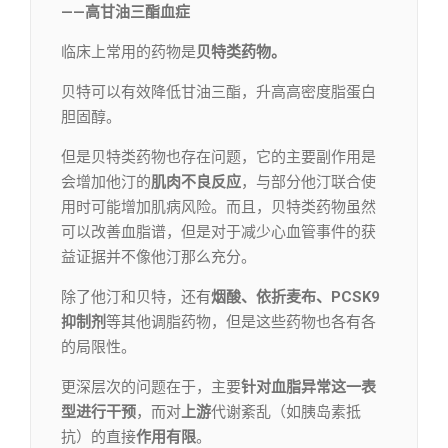
——高甘油三酯血症
临床上常用的药物是
贝特类药物。
贝特可以有效降低甘油三酯，升高高密度脂蛋白
胆固醇。
但是贝特类药物也存在问题，它的主要副作用是
会增加他汀的
肌肉不良反应
，与部分他汀联合使
用时可能增加肌病风险。而且，贝特类药物虽然
可以改善血脂谱，但是对于减少心血管事件的获
益证据并不像他汀那么充分。
除了他汀和贝特，还有
烟酸、依折麦布、PCSK9
抑制剂
等其他调脂药物，但是这些药物也各有各
的局限性。
更深层次的问题在于，主要
针对
血脂异常这一表
型进行干预
，而对
上游
代谢紊乱（如胰岛素抵
抗）的直接
作用有限
。