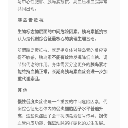
与中心性肥胖、胰岛素抵抗、高血压和血脂异常
共同出现。
胰 岛 素 抵 抗
生物标志物层面的中间危险因素
。
胰岛素抵抗
被
认为是
代谢综合征最核心的病理生理
基础。
所谓胰岛素抵抗，就是指身体对胰岛素的反应变
得不敏感，胰岛素
不能有效地
发挥降低血糖、调
节脂代谢的作用。身体需要分泌更多的
胰岛素才
能维持血糖正常，长期高胰岛素血症会进一步加
重代谢紊乱
。
其 他
慢性低度炎症
也是一个重要的中间危险因素，代
谢综合征患者体内的
促炎细胞因子
水平
普遍升
高
，这些炎症因子会干扰胰岛素信号传导，
损伤
血管内皮功能，
促进
动脉粥样硬化的发生发展。