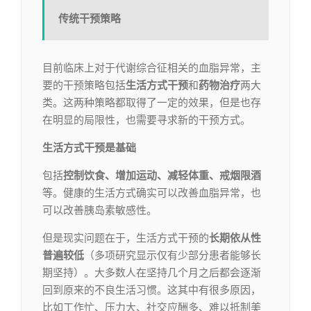
传统干预策略
目前临床上对于代谢综合征相关的血脂异常，主
要的干预策略包括
生活方式干预
和
药物治疗
两大
类。这两种策略都取得了一定的效果，但是也存
在明显的局限性，也需要寻求新的干预方式。
生活方式干预是基础
包括
控制饮食、增加运动、减轻体重、戒烟限酒
等。健康的生活方式确实可以改善血脂异常，也
可以改善胰岛素敏感性。
但是现实问题在于，生活方式干预的
长期依从性
普遍较低
（多项研究显示仅有少部分患者能够长
期坚持）。大多数人在坚持几个月之后都会逐渐
回到原来的不良生活习惯。这其中有很多原因，
比如工作忙、压力大、社交应酬多、难以抵制美