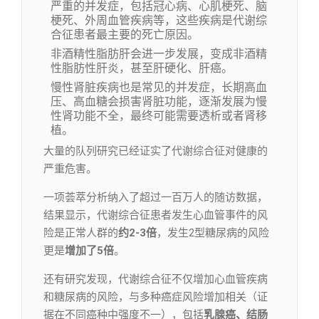
严重的并发症，包括冠心病、心肌梗死、脑
梗死、外周血管疾病等，这些疾病是代谢综
合征患者最主要的死亡原因。
非酒精性脂肪肝会进一步发展，变成非酒精
性脂肪性肝炎，甚至肝硬化、肝癌。
慢性肾脏疾病也是常见的并发症，长期高血
压、高血糖会损害肾脏功能，逐渐发展为慢
性肾功能不全，最终可能需要透析或者肾移
植。
大量的队列研究已经证实了代谢综合征对健康的
严重危害。
一项荟萃分析纳入了超过一百万人的随访数据，
结果显示，代谢综合征患者发生心血管事件的风
险是正常人群的
约2-3倍
，发生2型糖尿病的风险
更是
增加了5倍
。
还有研究发现，代谢综合征不仅增加心血管疾病
和糖尿病的风险，与多种癌症风险增加相关（证
据在不同癌种中强度不一），包括
乳腺癌、结肠