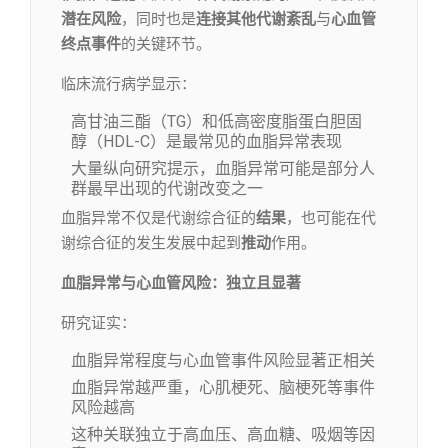
潜在风险
，同时也是
连接其他代谢紊乱
与
心血管
终点事件
的关键环节。
临床流行病学显示：
高甘油三酯（TG）和低高密度脂蛋白胆固
醇（HDL-C）是最常见的血脂异常表现
大量纵向研究提示，血脂异常可能是部分人
群最早出现的代谢改变之一
血脂异常不仅是代谢综合征的
结果
，也可能在代
谢综合征的发生发展中起到
推动
作用。
血脂异常与心血管风险：独立且显著
研究证实：
血脂异常程度与心血管事件风险显著正相关
血脂异常越严重，心肌梗死、脑梗死等事件
风险越高
这种关联独立于高血压、高血糖、吸烟等因