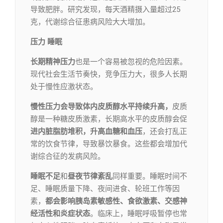
导致肥胖。研究发现，每天酒精摄入量超过25
克，代谢综合征患病风险大大增加。
压力 睡眠
长期精神压力
也是一个容易被忽视的危险因素。
现代社会生活节奏快，竞争压力大，很多人长期
处于慢性应激状态。
慢性压力会导致体内皮质醇水平持续升高，
皮质
醇是一种糖皮质激素，长期高水平的皮质醇会促
进内脏脂肪堆积，升高血糖和血压
，还会打乱正
常的饮食节律，导致暴饮暴食。这些都会增加代
谢综合征的发病风险。
睡眠不足
和
昼夜节律紊乱
同样重要。睡眠时间不
足、睡眠质量下降、夜间进食、轮班工作等因
素，
都会影响胰岛素敏感性、食欲激素、交感神
经活性和炎症状态
。临床上，睡眠呼吸暂停也常