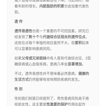
减少直接导致胰岛素敏感性下降。与此同时，随
着年龄的增长，
内脏脂肪的积累
也会加重代谢负
担。
遗 传
遗传易感性
也是一个重要的不可控因素。研究已
经发现了
数十个
与
代谢综合征相关的遗传位
点
，
这些位点每个单独的效应虽然不大，但
累积
起来
可以显著影响患病风险。
如果
父母或兄弟姐妹
中有人患有代谢综合征、2型
糖尿病或心血管疾病，患病几率会
显著增加
。
不过，遗传易感性并不意味着必然患病，
健康的
生活方式
仍然能够有效地预防疾病的发生。
性 别
性别我们前面已经提到了，男性患病风险高于绝
经前女性，这主要是
性激素的保护
作用在起作