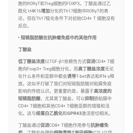
胞的RORγT和Treg细胞的FOXP3。丁酸盐通过乙
酰化 H4K16
增加
分化的Th17细胞中RORγT的表
达，但在Th17极化条件下对初始CD4+ T 细胞没有
反应。
• 短链脂肪酸在抗肿瘤免疫中的其他作用
丁酸盐
低丁酸盐浓度
以TGF-β1依赖性方式
促进
CD4+ T细
胞向Foxp3+ Treg细胞分化，而
高丁酸盐浓度
无论
在什么条件和亚群中都会
诱导
T-bet表达和IFN-γ释
放。这似乎打破了我们对短链脂肪酸对粘膜免疫
影响的传统认识。更重要的是，暴露于
高浓度的
短链脂肪酸
，尤其是丁酸盐，可以
抑制
肠粘膜中
CD4+ T细胞和其他CD4+ T细胞亚群的增殖和活
化。这与
组蛋白乙酰化
和
GPR43
激活密切相关。
丁酸盐通过
促进
CD8+ T细胞作用参与
抗肿瘤免
疫
。丁酸盐处理的
细胞毒性T淋巴细胞
(CTL)介导