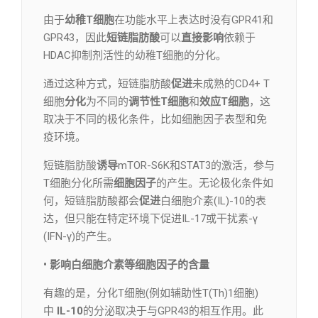
由于
幼稚T细胞
在功能水平上表达时没有GPR41和
GPR43，因此
短链脂肪酸
可以
直接影响
依赖于
HDAC抑制剂活性的幼稚T细胞的分化。
通过这种方式，短链脂肪酸
促进
未成熟的CD4+ T
细胞
分化
为不同的
调节性T细胞
和
效应T细胞
，这
取决于不同的极化条件，比如细胞因子表型和免
疫环境。
短链脂肪酸
诱导
mTOR-S6K和STAT3的激活，参与
T细胞分化所需
细胞因子
的产生。无论极化条件如
何，短链脂肪酸都会
促进
白细胞介素(IL)-10的表
达，但只能在特定环境下促进IL-17或干扰素-γ
(IFN-γ)的产生。
• 影响白细胞介素等细胞因子的含量
有趣的是，分化T细胞(例如辅助性T(Th)1细胞)
中
IL-10
的分泌取决于与GPR43的相互作用。此