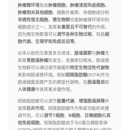
肿瘤微环境
包含
肿瘤细胞、肿瘤浸润免疫细胞、
肿瘤相关其他细胞
、细胞外基质、非细胞成分和
非癌性宿主细胞
，
微生物群
也是肿瘤微环境中的
细胞成分之一，发挥着
重要且不可替代
的作用，
因为微生物群落可以
调节各种生物过程
，包括
细
胞代谢、生理学和免疫反应等
。
谷禾以前的文章曾多次讲述，
肠道菌群
与
肿瘤
尤
其是
胃肠道肿瘤
的发生、发展密切相关。肠道微
生物群可以通过调节细菌的
特定生物活性代谢物
来影响肠道微环境。例如
短链脂肪酸
(SCFA)作为
肠道细菌发酵产生的典型代谢物，在
肠道稳态
和
人体健康
中发挥着关键作用。
短链脂肪酸可以调节
能量代谢
、
增强肠道屏障
并
发挥
抗炎作用
。短链脂肪酸作为免疫功能的关键
调节剂，可以
调节T细胞
、
B细胞
、
巨噬细胞
和
其
他免疫细胞
。短链脂肪酸由于与G蛋白偶联受体