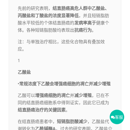
先前的研究表明，
结直肠癌高危人群中乙酸盐、
丙酸盐和丁酸盐的浓度显著降低
，并且短链脂肪
酸水平较低的个体结直肠癌的
发病率高于
健康个
体。各种短链脂肪酸均表现出
抗癌行为
。
注：与单独治疗相比，这些化合物具有叠加效
应。
1
乙酸盐
•常规浓度下乙酸会增强癌细胞的凋亡并减少增殖
乙酸可以
增强癌细胞的凋亡
并
减少增殖
，已在不
同的结直肠癌细胞系中得到证实，因此它已成为
结直肠癌治疗的关键因素
。
客服
在结直肠癌患者中，
短链脂肪酸减少
，乙酸盐代
谢转化为
乙酰辅酶A
。过去的研究表明，乙酸盐介