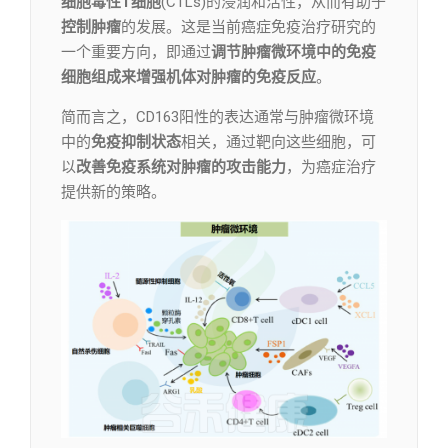
细胞毒性T细胞
(CTLs)的浸润和活性，从而有助于
控制肿瘤
的发展。这是当前癌症免疫治疗研究的
一个重要方向，即通过
调节肿瘤微环境中的免疫
细胞组成来增强机体对肿瘤的免疫反应
。
简而言之，CD163阳性的表达通常与肿瘤微环境
中的
免疫抑制状态
相关，通过靶向这些细胞，可
以
改善免疫系统对肿瘤的攻击能力
，为癌症治疗
提供新的策略。