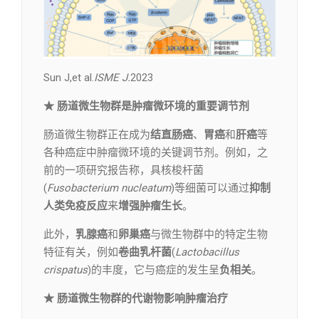
Sun J,et al.
ISME J.
2023
★ 肠道微生物群是肿瘤微环境的重要调节剂
肠道微生物群正在成为
结直肠癌
、
胃癌
和
肝癌
等
各种癌症中肿瘤微环境的关键调节剂。例如，之
前的一项研究报告称，具核梭杆菌
(
Fusobacterium nucleatum
)等细菌可以通过
抑制
人类免疫反应
来
增强肿瘤生长
。
此外，
乳腺癌
和
卵巢癌
与微生物群中的特定生物
特征有关，例如
卷曲乳杆菌
(
Lactobacillus
crispatus
)的丰度，它与癌症的发生呈
负相关
。
★ 肠道微生物群的代谢物影响肿瘤治疗