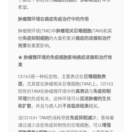
了解这个系统将为
癌症的预防、诊断和治疗
带来
希望。
肿瘤微环境在癌症免疫治疗中的作用
肿瘤微环境(TME)中
肿瘤相关巨噬细胞
(TAM)和其
他
免疫抑制细胞
的大量积累对
癌症的进展和治疗
效果
有重要影响。
★ 肿瘤微环境的免疫细胞影响癌症进展和治疗效
果
CD163是一种标志物，主要表达在
巨噬细胞表
面
，尤其是在肿瘤相关巨噬细胞(TAM)上。CD163
阳性的TAM在肿瘤微环境中的
高表达
与
免疫抑制
环境
的形成有关，这种环境可以
促进肿瘤的生长
和扩散
，并且与病人的
不良临床结果
相关。
当CD163+ TAM的消耗导致
免疫抑制减少
，意味着
通过减少这些免疫抑制性的巨噬细胞，可以
增强