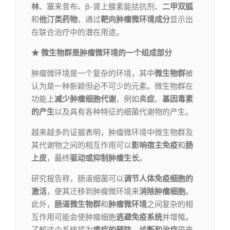
林
、塞来昔布、β-肾上腺素能拮抗剂、
二甲双胍
和
他汀类药物
，通过
靶向
肿瘤微环境成分
显示出
在联合治疗中的潜在用途。
★
微生物群是肿瘤微环境的一个组成部分
肿瘤微环境是一个复杂的环境，其中
微生物群
被
认为是一种新颖但必不可少的元素。微生物群在
功能上
减少肿瘤细胞代谢
，例如
炎症
、
基因毒素
的产生
以及具有各种特征的细菌代谢物的产生。
越来越多的证据表明，肿瘤微环境中微生物群及
其代谢物之间的相互作用可以
影响宿主免疫
和
肠
上皮
，最终
驱动或抑制肿瘤生长
。
研究报告称，肠道细菌可以
调节人体免疫细胞的
激活
，使其迁移到肿瘤微环境来
消除肿瘤细胞
。
此外，
肠道微生物群
和
肿瘤微环境
之间复杂的相
互作用可能会使肿瘤细胞
逃避免疫系统
并增殖。