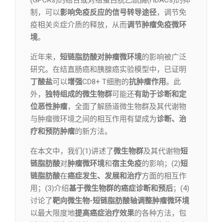
(GPCRs)的结合或对组蛋白脱乙酰酶(HDACs)的抑
制，可以
影响免疫反应的信号转导途径
，调节免
疫相关炎症介质的释放，从而
调节肿瘤免疫微环
境
。
近年来，
短链脂肪酸对肿瘤微环境
的影响被广泛
研究。在结直肠癌和胰腺癌实验模型中，已证明
丁酸盐
可以
增强
CD8+ T细胞的
抗肿瘤作用
。此
外，
独特组成的微生物群
可能还
有助于诊断和定
位恶性肿瘤
，全面了解肠道微生物群及其代谢物
与肿瘤微环境之间的相互作用有望成为
诊断、治
疗和预防肿瘤
的新方法。
在本文中，我们(1)讲述了
微生物群
及其代谢物
短
链脂肪酸
对
肿瘤微环境
和
宿主免疫
的影响；(2)
短
链脂肪酸
在
癌症发生、发展和治疗
方面的相互作
用；(3)介绍
基于微生物群的癌症诊断和预后
；(4)
讨论了
靶向微生物-短链脂肪酸轴调整肿瘤微环境
以最大限度地
提高癌症治疗效果
的各种方法，包