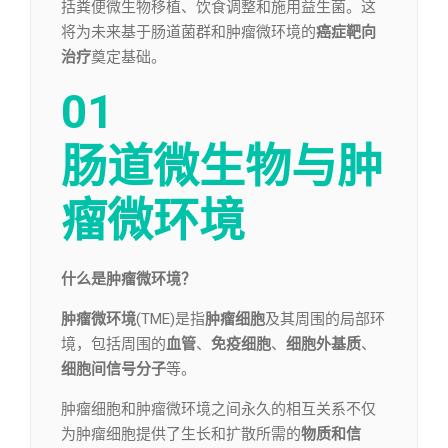
括粪便微生物移植、饮食调整和施用益生菌。这
将为未来基于肠道菌群和肿瘤微环境的
癌症靶向
治疗
奠定基础。
01
肠道微生物与肿
瘤微环境
什么是肿瘤微环境？
肿瘤微环境
(TME)是指
肿瘤细胞
及其周围的局部环
境，包括周围的
血管
、
免疫细胞
、
细胞外基质
、
细胞间信号分子
等。
肿瘤细胞和肿瘤微环境之间永久的相互关系不仅
为肿瘤细胞提供了生长和扩散所需的
物质和信