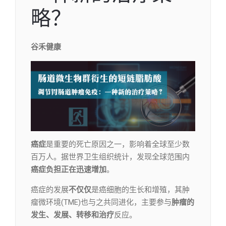
略？
谷禾健康
癌症
是重要的死亡原因之一，影响着全球至少数
百万人。据世界卫生组织统计，发现全球范围内
癌症负担正在迅速增加
。
癌症的发展
不仅仅
是癌细胞的生长和增殖，其肿
瘤微环境(TME)也与之共同进化，主要参与
肿瘤的
发生、发展、转移
和治疗
反应。