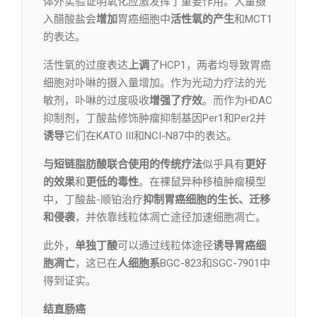
体外实验证明氧化应激发挥了重要作用。大量摄
入醋酸盐会
增加
胃癌细胞中
活性氧的产生
和MCT1
的表达。
活性氧的过度表达
上调
了HCP1，两者均导致胃癌
细胞对卟啉的摄入量增加。作为光动力疗法的光
敏剂，卟啉的过度吸收
增强了疗效
。而作为HDAC
抑制剂，丁酸盐修饰肿瘤抑制基因Per1和Per2并
诱导
它们在KATO III和NCI-N87中的表达。
与短链脂肪酸联合使用的传统疗法
似乎具有
更好
的效果
和
更低的毒性
。在裸鼠异种移植肿瘤模型
中，丁酸盐-顺铂治疗
抑制胃癌细胞的生长、迁移
和侵袭
，并依靠线粒体凋亡途径加速细胞凋亡。
此外，
单独丁酸
可以通过线粒体途径
诱导胃癌细
胞凋亡
，这已在
人细胞系
BGC-823和SGC-7901中
得到证实。
结直肠癌