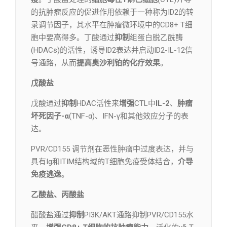
的抗肿瘤反应的促进作用依赖于一种称为ID2的转
录调节因子，其水平在肿瘤微环境中的CD8+ T细
胞中要高得多。丁酸通过
抑制
组蛋白脱乙酰酶
(HDACs)的活性，诱导ID2表达并启动ID2-IL-12信
号通路，从而
提高奥沙利铂的化疗效果
。
戊酸盐
戊酸通过
抑制
HDAC活性来
增强
CTL中
IL-2
、
肿瘤
坏死因子-α
(TNF-α)、IFN-γ和其他效应分子的表
达。
PVR/CD155 调节剂在恶性肿瘤中过度表达，并与
具有Ig和ITIM结构域的T细胞免疫受体结合，
介导
免疫逃逸
。
乙酸盐、丙酸盐
醋酸盐通过
抑制
PI3K/AKT通路抑制PVR/CD155水