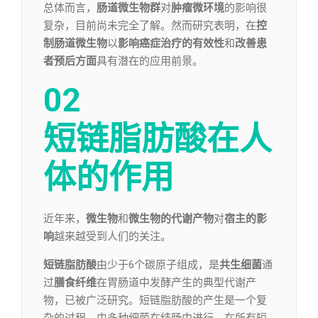
总体而言，
肠道微生物群
对
肿瘤微环境
的影响很
复杂，目前尚未完全了解。然而研究表明，在
控
制肠道微生物
以
影响癌症治疗
的有效性
和
改善患
者预后方面
具有潜在的应用前景。
02
短链脂肪酸在人
体的作用
近年来，
微生物
和
微生物的代谢产物
对
宿主的影
响
越来越受到人们的关注。
短链脂肪酸
由少于6个碳原子组成，是
共生细菌
通
过
膳食纤维
在胃肠道中发酵产生的典型代谢产
物，已被广泛研究。短链脂肪酸的产生是一个复