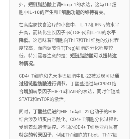
外，
短链脂肪酸上调
Blimp-1的表达，这与Th1细
胞中
IL-10的产生
和
T细胞功能的维持
有关。
在高脂肪饮食治疗的小鼠中，IL-17和IFN-γ的水平
升高，而转化生长因子-β
(
TGF-β)和IL-10的
水平
降低
。这意味着T细胞向Th17和Th1细胞的分化程
度较高，而向调节性T(Treg)细胞的分化程度较
低，特别需要注意的是：
短链脂肪酸可以扭转这
种情况
。
CD4+ T细胞和先天淋巴细胞中IL-22被发现可以
通
过短链脂肪酸进行调节
。丁酸盐通过与GPR41结
合
增加
转录因子HIF-1α和AhR的表达，同时伴随着
STAT3和mTOR的激活。
同时，
丁酸盐
促进
的HIF-1α与IL-22启动子的HRE
结合涉及组蛋白乙酰化。CD4+ T细胞分化过程也
受到表观遗传调控。不同的CD4+ T细胞亚群具有
特定的转录因子
，例如Th1细胞的T-bet、Th17细