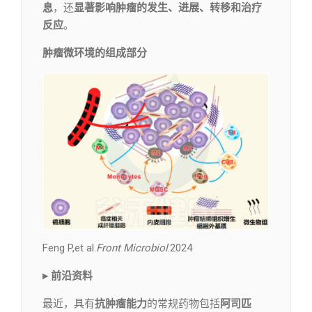
息
，还
显著影响肿瘤的发生、进展、转移和治疗
反应
。
肿瘤微环境的组成部分
Feng P,et al.
Front Microbiol
.2024
▸ 前沿资料
最近，具有
抗肿瘤能力
的常规药物包括
阿司匹