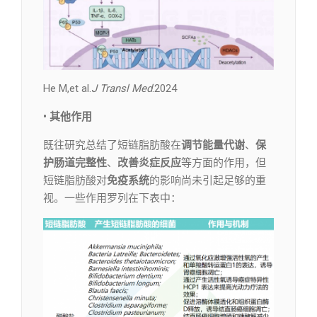
He M,et al.
J Transl Med
.2024
• 其他作用
既往研究总结了短链脂肪酸在
调节能量代谢
、
保
护肠道完整性
、
改善炎症反应
等方面的作用，但
短链脂肪酸对
免疫系统
的影响尚未引起足够的重
视。一些作用罗列在下表中：