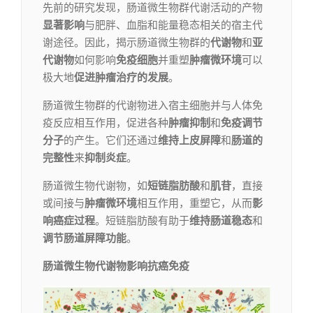
先前的研究发现，肠道微生物群代谢活动的产物
显著影响
与肥胖、血脂和能量稳态相关的宿主代
谢途径。因此，揭示肠道微生物群的
代谢物
和
亚
代谢物
如何影响
免疫细胞
并重塑
肿瘤微环境
可以
极大地
促进肿瘤治疗的发展
。
肠道微生物群的代谢物进入宿主细胞并与人体免
疫反应相互作用，促进各种
肿瘤抑制
和
免疫调节
分子
的产生。它们还通过
维持上皮屏障
和
肠道的
完整性
来
抑制炎症
。
肠道微生物代谢物，如
短链脂肪酸
和
肌苷
，直接
或间接与
肿瘤微环境
相互作用，重塑它，从而
影
响癌症过程
。短链脂肪酸有助于
维持肠道稳态
和
调节肠道屏障功能
。
肠道微生物代谢物影响抗癌免疫