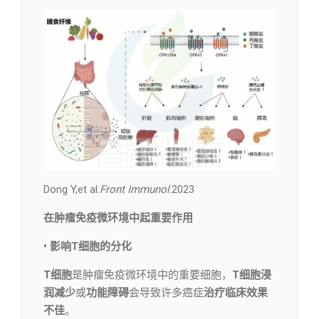
Dong Y,et al.
Front Immunol
.2023
在肿瘤免疫微环境中起重要作用
• 影响T细胞的分化
T细胞
是肿瘤免疫微环境中的重要细胞，
T细胞浸
润减少
或
功能障碍
会导致许多癌症
治疗临床效果
不佳
。