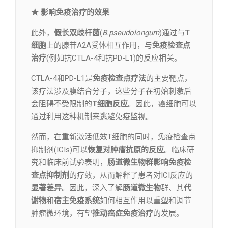
★ 影响免疫治疗的效果
此外，
假长双歧杆菌
(
B.pseudolongum
)通过与
T
细胞
上的腺苷A2A受体相互作用，与
免疫检查点
治疗
(例如抗CTLA-4和抗PD-L1)的反应相关。
CTLA-4和PD-L1是
免疫检查点疗法
的主要靶点，
该疗法涉及膜结合分子，这些分子在初始刺激后
会阻碍不受限制的
T细胞反应
。因此，癌细胞可以
通过利用这种机制来逃避免疫监视。
然而，在重新激活低效T细胞的同时，免疫检查点
抑制剂(ICIs)可以
恢复对肿瘤抗原的反应
。临床研
究和临床前试验表明，
肠道微生物群
影响免疫检
查点抑制剂
的疗效，从而解释了患者对ICI反应的
显著差异
。因此，深入了解
肠道微生物
群、其
代
谢物
和
宿主免疫系统
如何相互作用以重塑和调节
肿瘤微环境，有望
推动癌症免疫治疗
的发展。