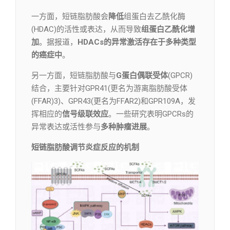
一方面，短链脂肪酸会
降低
组蛋白去乙酰化酶
(HDAC)的活性或表达，从而导致
组蛋白乙酰化增
加
。据报道，
HDACs的异常激活存在于多种类型
的癌症中
。
另一方面，短链脂肪酸与
G蛋白偶联受体
(GPCR)
结合，主要针对GPR41(更名为游离脂肪酸受体
(FFAR)3)、GPR43(更名为FFAR2)和GPR109A，发
挥相应的
信号级联效
应
。一些研究表明GPCRs的
异常表达或活性参与
多种肿瘤进展
。
短链脂肪酸调节炎症反应的机制