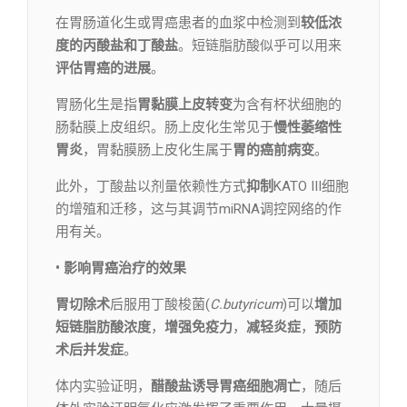
在胃肠道化生或胃癌患者的血浆中检测到
较低浓
度的丙酸盐和丁酸盐
。短链脂肪酸似乎可以用来
评估胃癌的进展
。
胃肠化生是指
胃黏膜上皮转变
为含有杯状细胞的
肠黏膜上皮组织。肠上皮化生常见于
慢性萎缩性
胃炎
，胃黏膜肠上皮化生属于
胃的癌前病变
。
此外，丁酸盐以剂量依赖性方式
抑制
KATO III细胞
的增殖和迁移，这与其调节miRNA调控网络的作
用有关。
• 影响胃癌治疗的效果
胃切除术
后服用丁酸梭菌(
C.butyricum
)可以
增加
短链脂肪酸浓度
，
增强免疫力
，
减轻炎症
，
预防
术后并发症
。
体内实验证明，
醋酸盐诱导胃癌细胞凋亡
，随后