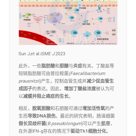
Sun J,et al.
ISME J.
2023
此外，一些
脂肪酸
和
胆酸
与
炎症
有关。丁酸盐等
短链脂肪酸可由普拉梭菌
(Faecalibacterium
prausnitzii
)产生，控制血管生成并
减少促血管生
成因子
的表达。因此，
增加丁酸盐浓度
被认为可
以
减缓并阻止癌症的生长
。
相反，
脱氧胆酸
和石胆酸可通过
增加活性氧
的产
生而
导致DNA损伤
。最近的研究表明，肠道细菌
假长双歧杆菌
(
B.pseudolongum
)可以产生
肌苷
，
在外源IFN-g存在的情况下
驱动Th1细胞分化
。