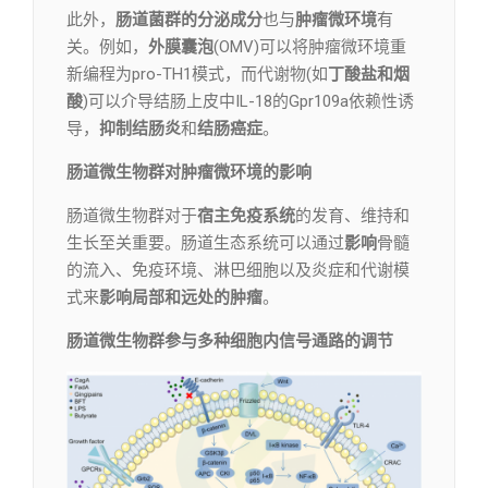
此外，
肠道菌群的分泌成分
也与
肿瘤微环境
有
关。例如，
外膜囊泡
(OMV)可以将肿瘤微环境重
新编程为pro-TH1模式，而代谢物(如
丁酸盐和烟
酸
)可以介导结肠上皮中IL-18的Gpr109a依赖性诱
导，
抑制结肠炎
和
结肠癌症
。
肠道微生物群对肿瘤微环境的影响
肠道微生物群对于
宿主免疫系统
的发育、维持和
生长至关重要。肠道生态系统可以通过
影响
骨髓
的流入、免疫环境、淋巴细胞以及炎症和代谢模
式来
影响局部和远处的肿瘤
。
肠道微生物群参与多种细胞内信号通路的调节