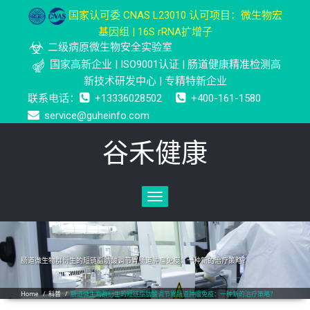
国家认可委 CNAS L23010 认可项目：微生物宏
基因组 | 16S rRNA扩增子
二级病原微生物安全实验室
国家高新企业 | ISO9001认证 | 肠道健康精准检测高
新技术研发中心 | 专精特新企业
联系电话：
+13336028502
+400-161-1580
service@guheinfo.com
谷禾健康
Toggle
navigation
肠道微生物群衍生的短链脂肪酸调节胃肠道肿瘤免疫：一种新的治疗策略？
Home
/
科普
/
肠道微生物群衍生的短链脂肪酸调节胃肠道肿瘤免疫：一种新的治疗策略？