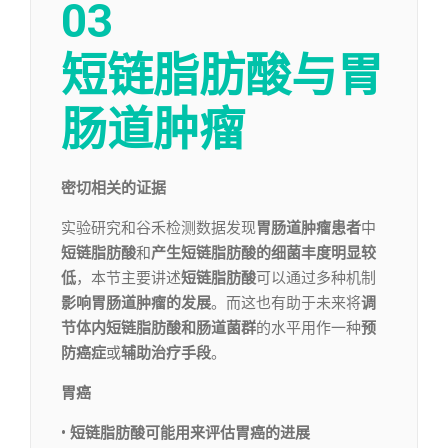
03
短链脂肪酸与胃
肠道肿瘤
密切相关的证据
实验研究和谷禾检测数据发现
胃肠道肿瘤患者
中
短链脂肪酸
和
产生短链脂肪酸的细菌丰度明显较
低
，本节主要讲述
短链脂肪酸
可以通过多种机制
影响胃肠道肿瘤的发展
。而这也有助于未来将
调
节体内短链脂肪酸和肠道菌群
的水平用作一种
预
防癌症
或
辅助治疗手段
。
胃癌
• 短链脂肪酸可能用来评估胃癌的进展