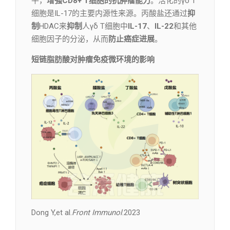
平，
增强CD8+ T细胞的抗肿瘤能力
。活化的γδ T
细胞是IL-17的主要内源性来源。丙酸盐还通过
抑
制
HDAC来
抑制
人γδ T细胞中
IL-17
、
IL-22
和其他
细胞因子的分泌，从而
防止癌症进展
。
短链脂肪酸对肿瘤免疫微环境的影响
Dong Y,et al.
Front Immunol
.2023