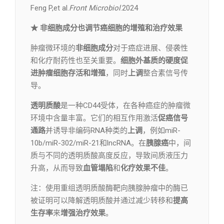
Feng P,et al.
Front Microbiol
.2024
★ 非细胞成分也调节癌细胞的增殖和治疗效果
肿瘤微环境的
非细胞成分
对于癌症进展、侵袭性
和化疗耐药性也至关重要。
细胞外基质的硬度
促
进肿瘤细胞存活和增殖
，同时
上调
整合素信号传
导。
透明质酸
是一种CD44受体，在各种癌症的肿瘤微
环境中含量丰富。它们的相互作用激活
促癌信号
通路
并诱导非编码RNA种类的
上调
，例如miR-
10b/miR-302/miR-21和lncRNA。在
胰腺癌
中，间
质与不同的透明质酸高度反应，导致间质液压力
升高，从而导致
血管塌陷
和
化疗效果不佳
。
注：使用重组透明质酸酶靶向胰腺肿瘤中的酶已
被证明可以降解透明质酸并通过减少转移和
提高
生存率
来
增强治疗效果
。