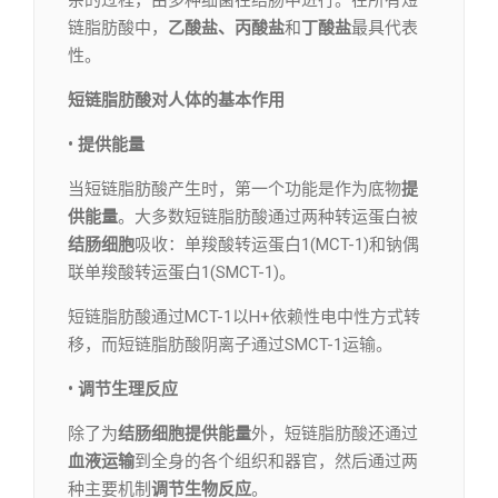
杂的过程，由多种细菌在结肠中进行。在所有短
链脂肪酸中，
乙酸盐、丙酸盐
和
丁酸盐
最具代表
性。
短链脂肪酸对人体的基本作用
• 提供能量
当短链脂肪酸产生时，第一个功能是作为底物
提
供能量
。大多数短链脂肪酸通过两种转运蛋白被
结肠细胞
吸收：单羧酸转运蛋白1(MCT-1)和钠偶
联单羧酸转运蛋白1(SMCT-1)。
短链脂肪酸通过MCT-1以H+依赖性电中性方式转
移，而短链脂肪酸阴离子通过SMCT-1运输。
• 调节生理反应
除了为
结肠细胞提供能量
外，短链脂肪酸还通过
血液运输
到全身的各个组织和器官，然后通过两
种主要机制
调节生物反应
。