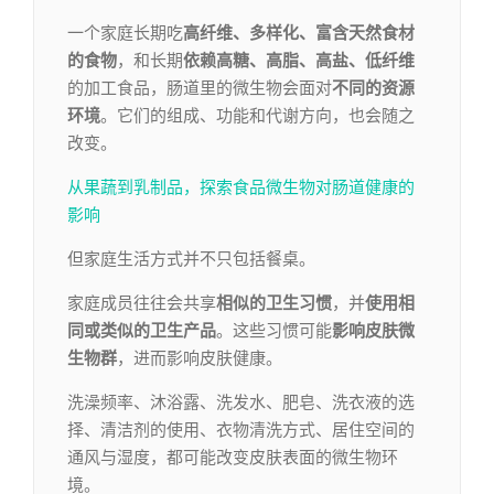
一个家庭长期吃
高纤维、多样化、富含天然食材
的食物
，和长期
依赖高糖、高脂、高盐、低纤维
的加工食品，肠道里的微生物会面对
不同的资源
环境
。它们的组成、功能和代谢方向，也会随之
改变。
从果蔬到乳制品，探索食品微生物对肠道健康的
影响
但家庭生活方式并不只包括餐桌。
家庭成员往往会共享
相似的卫生习惯
，并
使用相
同或
类似的卫生产品
。这些习惯可能
影响皮肤微
生物群
，进而影响皮肤健康。
洗澡频率、沐浴露、洗发水、肥皂、洗衣液的选
择、清洁剂的使用、衣物清洗方式、居住空间的
通风与湿度，都可能改变皮肤表面的微生物环
境。