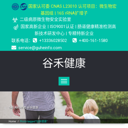
国家认可委 CNAS L23010 认可项目：微生物宏
基因组 | 16S rRNA扩增子
二级病原微生物安全实验室
国家高新企业 | ISO9001认证 | 肠道健康精准检测高
新技术研发中心 | 专精特新企业
联系电话：
+13336028502
+400-161-1580
service@guheinfo.com
谷禾健康
Toggle
navigation
TAG ARCHIVE
谷禾健康
Home
/
Posts tagged"谷禾健康"