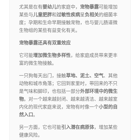
尤其是在有
婴幼儿
的家庭中，
宠物暴露
可能增加
某些与
儿童肥胖
和
过敏性疾病
呈
负相关
的细菌丰
度；孕期和生命早期接触宠物，也与婴儿肠道微
生物组的某些有益变化有关。
宠物暴露还具有双重效应
它可能
增加微生物多样性
，给家庭成员带来更丰
富的微生物接触。
一只狗每天出门，接触
草地、泥土、空气
、其他
动物和城市角落；它回到家里时，带回来的不只
是气味和脚印，也包括一部分
外部环境中的微生
物
。对一个越来越封闭、越来越清洁、越来越室
内化的现代家庭来说，宠物有时像一个
小型的自
然入口
。
另一方面，它也可能
引入潜在病原体
，增加某些
健康风险。