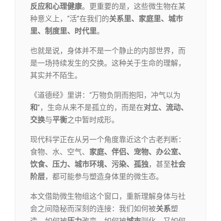
反应和心理健康
。更重要的是，这些微生物在某
种意义上，“活”在我们的
关系里、家庭里、城市
里、制度里、时代里
。
也就是说，身体并不是一个静止的内部世界，而
是一场持续发生的交换。这种关于生命的理解，
其实并不陌生。
《道德经》里讲：“万物负阴而抱阳，冲气以为
和
”，生命从来不是孤立的，而是在
对立、流动、
交换
与
平衡
之中暂时成形。
现代科学正在从另一个角度靠近这个古老判断：
食物、水、空气、
家庭、伴侣、宠物、办公室、
饮食、压力、城市环境、污染、孤独
，甚至
社会
阶层
，都可能参与塑造身体里的微生态。
本文借助微生物组这个窗口，重新理解身体与社
会之间隐秘而深刻的连接：我们如何被
关系
塑