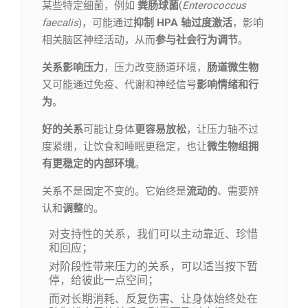
某些特定细菌，例如
粪肠球菌
(
Enterococcus
faecalis
)，可能通过
抑制 HPA 轴过度激活
，影响
相关脑区神经活动，从而
参与社会行为调节
。
关系影响压力
，压力改变肠道环境，
肠道微生物
又可能通过免疫、代谢和神经信号
影响情绪和行
为
。
好的关系
可能让身体
更容易放松
，让压力轴不过
度紧绷，让饮食和睡眠更稳定，也让
微生物组拥
有更稳定的内部环境
。
关系不是固定不变的。它始终是
流动的
、需要辨
认和
调整
的。
对支持性的关系，我们可以主动靠近、珍惜
和回应；
对阶段性带来压力的关系，可以适当按下暂
停，给彼此一点空间；
而对长期消耗、反复伤害、让身体始终处在