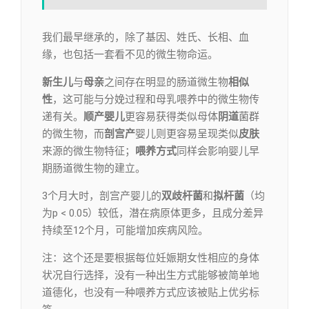
我们最早继承的，除了基因、姓氏、长相、血
缘，也包括一套看不见的微生物命运。
新生儿
与
母亲
之间存在明显的肠道微生物
相似
性
，这可能与分娩过程和母乳喂养中的微生物传
递有关。
顺产婴儿
更容易获得类似母体
阴道
菌群
的微生物，而
剖宫产
婴儿则更容易呈现类似
皮肤
来源的微生物特征；
喂养方式
同样会影响婴儿早
期肠道微生物的建立。
3个月大时，剖宫产婴儿的
双歧杆菌
和
拟杆菌
（均
为p < 0.05）较低，潜在病原体更多，且成分差异
持续至12个月，可能增加疾病风险。
注：这个还是要根据每位妊娠期女性相应的身体
状况自行选择，没有一种出生方式能够被简单地
道德化，也没有一种喂养方式应该被贴上优劣标