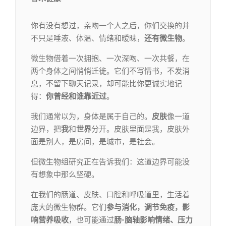
你有没有想过，亲吻一个人之后，你们交换的并
不只是唾液、体温、情绪和暧昧，
还有微生物
。
微生物借着一次拥抱、一次深吻、一次共餐，在
两个身体之间悄悄迁徙。它们不写情书，不发消
息，不留下聊天记录，却可能比你更诚实地记
得：
你曾经和谁靠近过
。
我们通常以为，身体是属于自己的。
皮肤
像一道
边界，把
我
和
世界
分开。皮肤里面是我，皮肤外
面是别人，是房间，是城市，是社会。
但微生物组研究正在告诉我们：这道边界可能没
有想象中那么坚硬。
在我们的肠道、皮肤、口腔和呼吸道里，生活着
庞大的微生物群。它们
参与消化，调节免疫，影
响营养吸收
，也可能通过
肠-脑轴影响情绪、压力