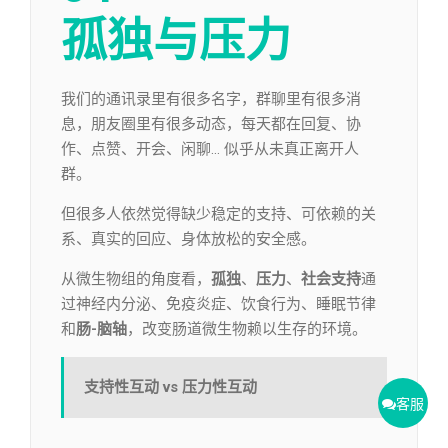
孤独与压力
我们的通讯录里有很多名字，群聊里有很多消
息，朋友圈里有很多动态，每天都在回复、协
作、点赞、开会、闲聊… 似乎从未真正离开人
群。
但很多人依然觉得缺少稳定的支持、可依赖的关
系、真实的回应、身体放松的安全感。
从微生物组的角度看，
孤独
、
压力
、
社会支持
通
过神经内分泌、免疫炎症、饮食行为、睡眠节律
和
肠-脑轴
，改变肠道微生物赖以生存的环境。
支持性互动 vs 压力性互动
客服