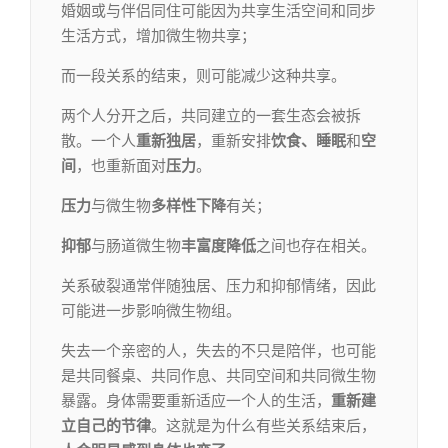
婚姻或与伴侣同住可能因为共享生活空间和同步
生活方式，增加微生物共享；
而一段关系的结束，则可能减少这种共享。
两个人分开之后，共同建立的一套生态会被拆
散。一个人
重新独居
，重新安排
饮食、睡眠
和
空
间
，也重新面对
压力
。
压力
与微生物
多样性下降
有关；
抑郁
与肠道微生物
丰富度降低
之间也存在相关。
关系破裂通常伴随独居、压力和抑郁情绪，因此
可能进一步影响微生物组。
失去一个亲密的人，失去的不只是陪伴，也可能
是共同餐桌、共同作息、共同空间和共同微生物
暴露。身体需要重新适应一个人的生活，
重新建
立自己的节律
。这就是为什么有些关系结束后，