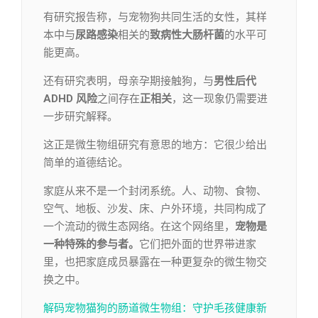
有研究报告称，与宠物狗共同生活的女性，其样
本中与
尿路感染
相关的
致病性
大肠杆菌
的水平可
能更高。
还有研究表明，母亲孕期接触狗，与
男性后代
ADHD 风险
之间存在
正相关
，这一现象仍需要进
一步研究解释。
这正是微生物组研究有意思的地方：它很少给出
简单的道德结论。
家庭从来不是一个封闭系统。人、动物、食物、
空气、地板、沙发、床、户外环境，共同构成了
一个流动的微生态网络。在这个网络里，
宠物是
一种特殊的参与者。
它们把外面的世界带进家
里，也把家庭成员暴露在一种更复杂的微生物交
换之中。
解码宠物猫狗的肠道微生物组：守护毛孩健康新