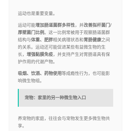
运动也是重要变量。
运动可能
增加肠道菌群多样性
，并
改善拟杆菌门/
厚壁菌门比例
。这一比例常被用于观察肠道菌群
结构与
体重、肥胖
相关病理状态和
胃肠健康
之间
的关系。运动还可能促进某些有益微生物的生
长，
增强黏膜免疫
，并支持产生对胃肠道具有保
护作用的代谢产物。
吸烟、饮酒、药物使用
等成瘾性行为，也可能影
响微生物组。
宠物：家里的另一种微生物入口
养宠物的家庭，往往会与宠物发生更多微生物共
享。