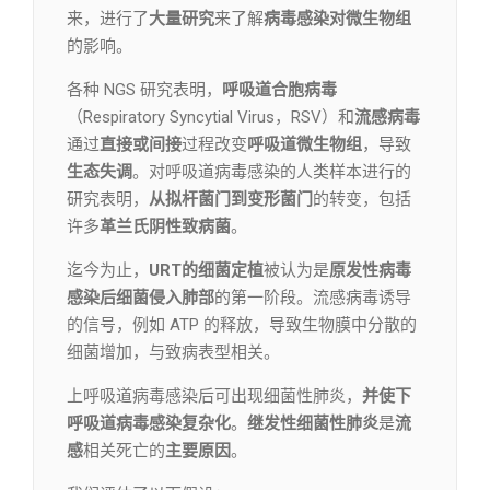
来，进行了
大量研究
来了解
病毒感染对微生物组
的影响。
各种 NGS 研究表明，
呼
吸道合胞病毒
（Respiratory Syncytial Virus，RSV）和
流感病毒
通过
直接或间接
过程改变
呼吸道微生物组
，导致
生态失调
。对呼吸道病毒感染的人类样本进行的
研究表明，
从拟杆菌门到变形菌门
的转变，包括
许多
革兰氏阴性致病菌
。
迄今为止，
URT的细菌定植
被认为是
原发性病毒
感染后细菌侵入肺部
的第一阶段。流感病毒诱导
的信号，例如 ATP 的释放，导致生物膜中分散的
细菌增加，与致病表型相关。
上呼吸道病毒感染后可出现细菌性肺炎，
并使下
呼吸道病毒感染复杂化
。
继发性细菌性肺炎
是
流
感
相关死亡的
主要原因
。