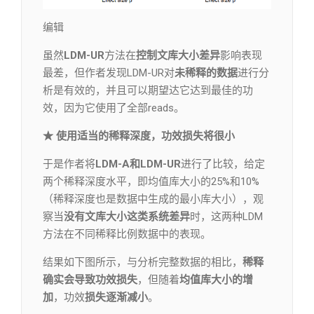
编辑​
虽然
LDM-UR
方法在
控制文库大小差异
影响表现
最差，但作者发现LDM-UR对
未稀释的数据
进行分
析是有效的，并且可以期望达它达到最佳的功
效，因为它使用了全部reads。
★ 使用适当的稀释深度，功效损失将很小
于是作者将
LDM-A和LDM-UR
进行了比较，给定
两个稀释深度水平，即均值库大小的25%和10%
（稀释深度也是数据中生成的最小库大小），观
察当
没有文库大小这类系统差异
时，这两种LDM
方法在不同稀释比例数据中的表现。
结果如下图所示，与分析完整数据的相比，
稀释
确实会导致功效损失
，但随着
均值库大小的增
加
，功效
损失逐渐减小
。