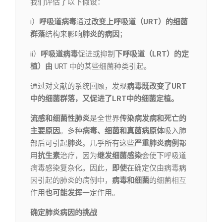
我们评估了以下假设：
i）
呼吸道病毒
通过
改变上呼吸道（URT）的细菌
群落
结构来影响
肺炎的病因
；
ii）
呼吸道病毒
促进或抑制
下呼吸道（LRT）的定
植）由
URT 中的某些细菌种类引起。
通过对文献的系统回顾，发现
病毒既改变了URT
中的细菌群落，
又促进了LRT中的细菌定植。
流感和细菌性肺炎
是全世界
传染病发病和死亡的
主要原因
。多种
病毒、细菌和真菌病原体
吸入肺
部后可引起
肺炎
。几乎所有这些
严重肺炎病例
都
用
抗生素
治疗，因为
继发细菌感染
会使下呼吸道
病毒感染复杂化。因此，
即使
在确定仅由病毒病
因引起的肺炎的病例中，
病毒和细菌
的细菌相互
作用
也可能发挥
一定作用。
确定肺炎病因的挑战