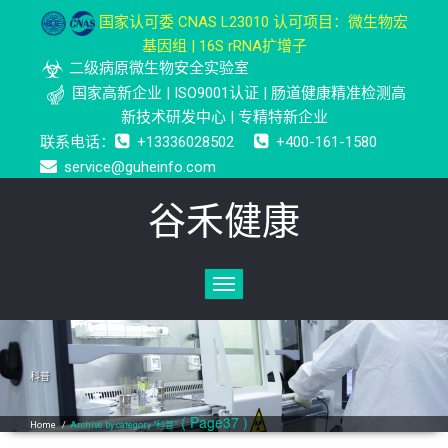
国家认可委 CNAS L23010 认可项目：微生物宏
基因组 | 16S rRNA扩增子
二级病原微生物安全实验室
国家高新企业 | ISO9001认证 | 肠道健康精准检测高
新技术研发中心 | 专精特新企业
联系电话：
+13336028502
+400-161-1580
service@guheinfo.com
谷禾健康
Toggle
navigation
科普
( Page37 )
Home
/
Archive by category "科普"