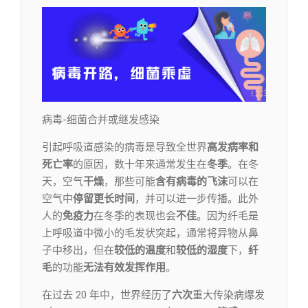
病毒-细菌合并或继发感染
引起呼吸道感染的病毒是导致全世界
高发病率和
死亡率
的原因，数十年来通常发生在
冬季
。在冬
天，空气
干燥
，那些可能
含有病毒的
飞沫
可以在
空气中
停留更长时间
，并可以进一步传播。此外
人的
免疫力
在冬季的表现也会
不佳
。因为纤毛是
上呼吸道中微小的毛发状突起，通常将异物从鼻
子中移出，但在
较低的温度
和
较低的湿度
下，
纤
毛
的功能
无法有效
发挥作用
。
在过去 20 年中，世界经历了
六次
重大传染病爆发