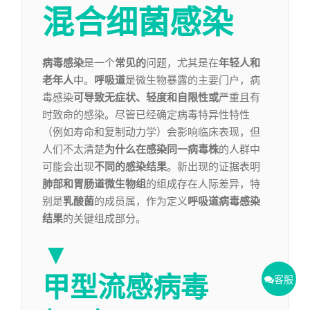
混合细菌感染
病毒感染
是一个
常见的
问题，尤其是在
年轻人和
老年人
中。
呼吸道
是微生物暴露的主要门户，病
毒感染
可导致无症状、轻度和自限性或
严重且有
时致命的感染。尽管已经确定病毒特异性特性
（例如寿命和复制动力学）会影响临床表现，但
人们不太清楚
为
什么在感染同一病毒株
的人群中
可能会出现
不同的感染结果
。新出现的证据表明
肺部和胃肠道微生物组
的组成存在人际差异，特
别是
乳酸菌
的成员属，作为定义
呼吸道病毒感染
结果
的关键组成部分。
▼
甲型流感病毒
客服