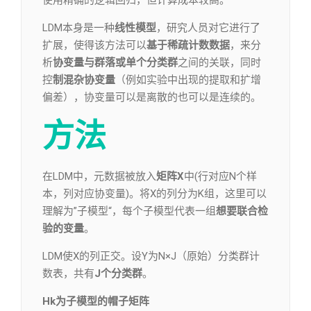
使用精确的逻辑回归，但计算成本较高。
LDM本身是一种
线性模型
，研究人员对它进行了
扩展，使得该方法可以
基于稀疏计数数据
，来分
析
协变量与群落或单个分类群
之间的关联，同时
控
制混杂协变量
（例如实验中出现的提取和扩增
偏差），协变量可以是离散的也可以是连续的。
方法
在LDM中，元数据被放入
矩阵X
中(行对应N个样
本，列对应协变量)。将X的列分为K组，这里可以
理解为”子模型“，每个子模型代表一组
想要联合检
验的变量
。
LDM使X的列正交。设Y为N×J（原始）分类群计
数表，共有
J个分类群
。
Hk为子模型的帽子矩阵