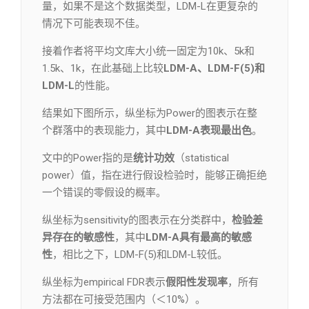
量，如果不是这个数据类型，LDM-L在更复杂的
情况下可能表现不佳。
接着作者将平均文库大小统一固定为10k、5k和
1.5k、1k，在此基础上比较
LDM-A、LDM-F(5)和
LDM-L
的性能。
结果如下图所示，纵坐标为Power的图表示在整
个群落中的表现能力，其中
LDM-A表现最出色
。
文中的Power指的是
统计功效
（statistical
power）值，指在进行假设检验时，能够正确拒绝
一个错误的零假设的概率。
纵坐标为sensitivity的图表示在分类群中，
检验差
异存在的敏感性
，其中
LDM-A具有最高的敏感
性
，相比之下，LDM-F(5)和LDM-L较低。
纵坐标为empirical FDR表示
假阳性发现率
，所有
方法都在可接受范围内（＜10%）。