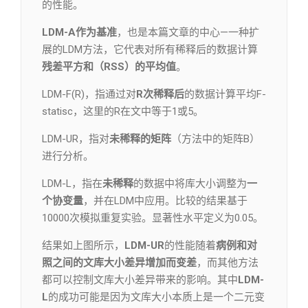
的性能。
LDM-A作为基准
，也是本篇文章的中心—一种扩
展的LDM方法，它代表对所有稀释后的数据计算
残差平方和（RSS）的平均值
。
LDM-F(R)，指通过对
R次稀释后
的数据计算平均F-
statisc，这里的R在文中等于1或5。
LDM-UR，指对
未稀释的矩阵
（方法中的矩阵B）
进行分析。
LDM-L，指在
未稀释
的数据中将库大小调整为
一
个协变量
，并在LDM中应用。比较的结果基于
10000次模拟重复实验。显著性水平定义为0.05。
结果如上图所示，
LDM-UR
的性能随着
病例和对
照之间的文库大小差异增加而变差
，而其他方法
都可以控制文库大小差异带来的影响。其中
LDM-
L
的成功可能是因为文库大小本质上是一个二元变