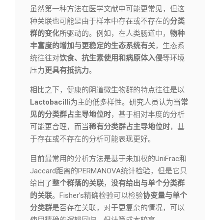
虽然第一种方法在医学文献中可能更常见，但这
种关联也可能是由于样本中存在或不存在的
分类
群的变化
所驱动的。例如，在人类肠道中，
物种
丰富度的增加与更稳定的生态系统有关
，生态系
统往往对
饮食、抗生素使用和病原体入侵
等环境
压力
更具有抵抗力
。
相比之下，健康的阴道微生物群的特点往往是以
Lactobacilli
为主的低多样性。研究人员认为当
常
见的分类群占主导地位时
，基于相对丰度的分析
可能更合理，而当
稀有分类群占主导地位时
，基
于存在或不存在的分析可能表现更好。
目前最常用的分析方法是基于未加权的UniFrac和
Jaccard距离的PERMANOVA统计检验，但是它只
给出了
整个群落的关联
，
没有给出与单个分类群
的关联
。Fisher’s精确检验可以检验
协变量与单个
分类群
是否存在关联，对于更复杂的情况，可以