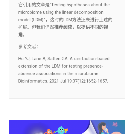
它引用的文章是”Testing hypotheses about the
microbiome using the linear decomposition
model (LDM).”，这时的LDM方法还未进行上述的
扩展。但我们仍然
推荐阅读，以提供不同的视
角
。
参考文献：
Hu YJ, Lane A, Satten GA. A rarefaction-based
extension of the LDM for testing presence-
absence associations in the microbiome.
Bioinformatics. 2021 Jul 19;37(12):1652-1657.