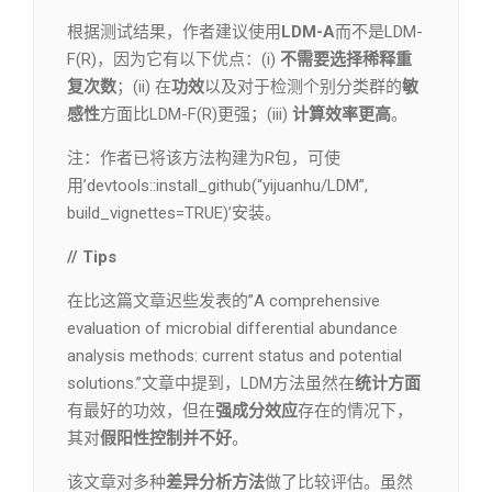
根据测试结果，作者建议使用
LDM-A
而不是LDM-
F(R)，因为它有以下优点：(i)
不需要选择稀释重
复次数
；(ii) 在
功效
以及对于检测个别分类群的
敏
感性
方面比LDM-F(R)更强；(iii)
计算效率更高
。
注：作者已将该方法构建为R包，可使
用’devtools::install_github(“yijuanhu/LDM”,
build_vignettes=TRUE)’安装。
/
/
Tips
在比这篇文章迟些发表的”A comprehensive
evaluation of microbial differential abundance
analysis methods: current status and potential
solutions.”文章中提到，LDM方法虽然在
统计方面
有最好的功效，但在
强成分效应
存在的情况下，
其对
假阳性控制并不好
。
该文章对多种
差异分析方法
做了比较评估。虽然