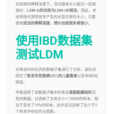
在较高的稀释深度下，当均值库大小超过一定阈
值时，
LDM-A的功效与LDM-UR相当
。因此，考
虑到现代测序技术产生的大型文库的大小，只要
使用
适当的稀释深度，预计功效损失将很小
。
使用IBD数据集
测试LDM
对来自RISK队列的数据子集进行了分析，该队列
研究了
新发炎性肠病
(IBD)
的儿童患者
以及非IBD对
照组。
作者选择了该数据子集中的来自
直肠黏膜组织
活
检的数据。过滤掉了文库大小＜10000的样本，相
当于丢失了10%的样本。此外还过滤掉了在少于5
个样本中存在的分类群。