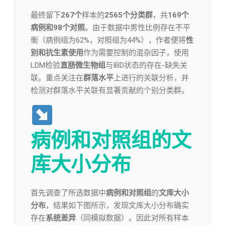
最终留下
267个
样本的
2565个分类群
，共
169个
病例和98个对照
。由于数据中男性比例存在不平
衡（病例组为62%，对照组为44%），作者便将
性
别和抗生素使用
作为需要控制的混杂因子，使用
LDM检验
直肠微生物组
与IBD状态的存在-缺失关
联。重点关注在
群落水平
上进行的关联分析，并
检测对群落水平关联有显著贡献的个别分类群。
病例和对照组的文
库大小分布
首先调查了所选数据中
病例和对照组
的
文库大小
分布
，结果如下图所示，发现文库大小分布确实
存在
系统差异
（同模拟数据）。因此对所有样本