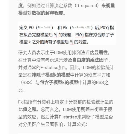
度
，例如通过计算决定系数（R-squared）来
衡量
模型对数据的解释程度
。
研究人员表示由于LDM使用排列法评估
显著性
，
在计算中没有考虑通常
涉及自由度的乘法因子
，
并对通常的F-statisc加1。因此，LDM的检验统计
量是在
排除子模型k的模型
中计算的残差平方和
（RSS）与
包含子模型k的模型
中计算的RSS之
比。
Fkj指所有分类群上特定于分类群的检验统计量的
比值之和
。总而言之，LDM使用
残差
来衡量子模
型的效应，然后
计算F-statisc
来判断子模型是否
对分类群产生显著影响，计算公式：