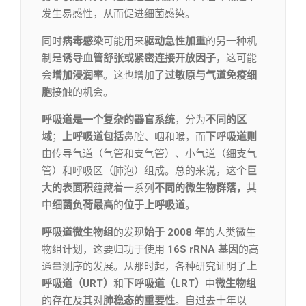
发生易感性，从而促进细菌感染。
同时
病毒感染
可能用来
驱动急性加重
的另一种机
制是
诱导血管舒张或紧密连接开放因子
，这可能
会
增加
浸润率
。这也增加了
过敏原与气道免疫细
胞
接触的机会。
呼吸道是一个复杂的器官系统
，分为
不同的区
域
；
上呼吸道包括
鼻腔、咽和喉，而
下呼吸道则
由传导气道（气管和支气管）、小气道（细支气
管）和呼吸区（肺泡）组成。总的来说，这个
巨
大的表面积
蕴藏着一系列
不同的微生物群落，
其
中
细菌负荷
最高
的
位于上呼吸道
。
呼吸道微生物组
的发现
始于 2008 年
的人类微生
物组计划，这要归功于使用
16S rRNA 基因
的高
通量测序的发展。从那时起，各种研究证明了
上
呼吸道（URT）
和
下呼吸道（LRT）
中
微生物组
的存在及其对
肺稳态的重要性
。自过去十年以