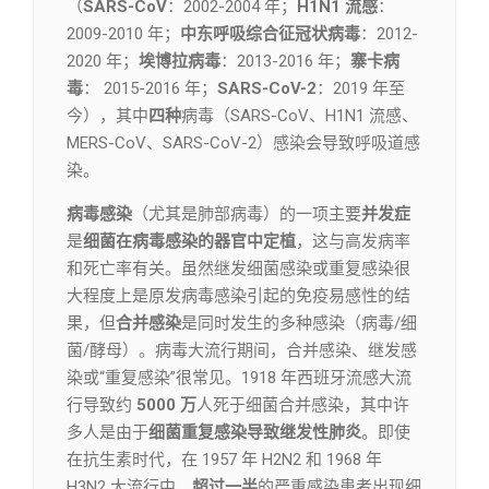
（
SARS-CoV
：2002-2004 年；
H1N1 流感
：
2009-2010 年；
中东呼吸综合征冠状病毒
：2012-
2020 年；
埃博拉病毒
：2013-2016 年；
寨卡病
毒
： 2015-2016 年；
SARS-CoV-2
：2019 年至
今），其中
四种
病毒（SARS-CoV、H1N1 流感、
MERS-CoV、SARS-CoV-2）感染会导致呼吸道感
染。
病毒感染
（尤其是肺部病毒）的一项主要
并发症
是
细菌在病毒感染的器官中定植
，这与高发病率
和死亡率有关。虽然继发细菌感染或重复感染很
大程度上是原发病毒感染引起的免疫易感性的结
果，但
合并感染
是同时发生的多种感染（病毒/细
菌/酵母）。病毒大流行期间，合并感染、继发感
染或“重复感染”很常见。1918 年西班牙流感大流
行导致约
5000 万
人死于细菌合并感染，其中许
多人是由于
细菌重复感染导致继发性肺炎
。即使
在抗生素时代，在 1957 年 H2N2 和 1968 年
H3N2 大流行中，
超过一半
的严重感染患者出现细