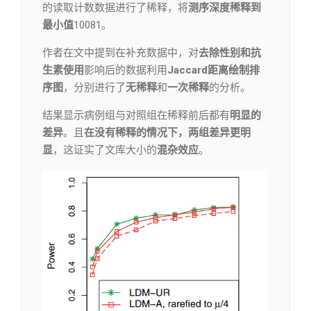
的读取计数数据进行了稀释，将
测序深度稀释到
最小值
10081。
作者在文中提到在补充数据中，对
去除性别和抗
生素使用
影响后的数据利用
Jaccard距离绘制排
序图
，分别进行了
无稀释
和
一次稀释
的分析。
结果显示病例组与对照组在稀释前后都有
明显的
差异
。且
在没有稀释的情况下，两组差异更明
显
，这证实了文库大小的
混杂效应
。