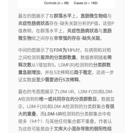
最左的图展示了在
群落水平
上，
直肠微生物组
与
炎症性肠病状态
存在-缺失关联分析的P值，这些P
值表明，在群落水平上，
炎症性肠病状态
与
直肠
微生物
组之间存在
非常强的存在-缺失关联
。
中间的图展示了在
FDR为10%
时，在病例和对照
之间检测到
差异的分类群数量
，数据表明随着
稀
释次数
从1增加到5，LDMF(R)检测到的
分类群数
量急剧增加
，并在5次稀释后
趋于稳定
，这进一步
证实数据
至少需要进行5次稀释
。
最右的韦恩图展示了LDM-UR、LDM-F(20)和LDM-
A检测到的
唯一或共同存在的分类群数目
，数据显
示，LDM-F(20)和LDM-A检测到的分类群集合
有很
大的重叠
，而
LDM-UR
检测到的分类群集合中有
很多（94个）与其他任何集合都不重叠，作者认
为这些可能是由于
文库大小混杂导致的假阳性结