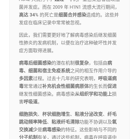
菌并发症。而在 2009 年 H1N1 流感大流行期间，
高达 34%
的死亡是
细菌合并感染
造成的。这些并
发症在临床记录中常常被忽视。
因此，我们需要更好地了解病毒感染后继发细菌
性肺炎的发病机制，以便在治疗这种破坏性并发
症方面取得进展。
病毒后细菌感染
的潜在机制
很复杂
，包括由
病
毒、细菌和宿主免疫系统
之间的相互作用介导的
多因素
过程。过去十几年的研究表明，
呼吸道病
毒
常常通过
补充机会性细菌病原体
的生长而
促进
继发性细菌感染。病毒感染
从组织学和功能上
损
害
呼吸道
。
细胞损失
、
杯状细胞增生
、
粘液分泌改变
、
纤毛
跳动频率降低
、
粘液纤毛清除
功能不协调以及
氧
交换减少
是
病毒感染
的特征。这些影响与不同的
分子机制
有关，通过这些机制，病毒在呼吸道中