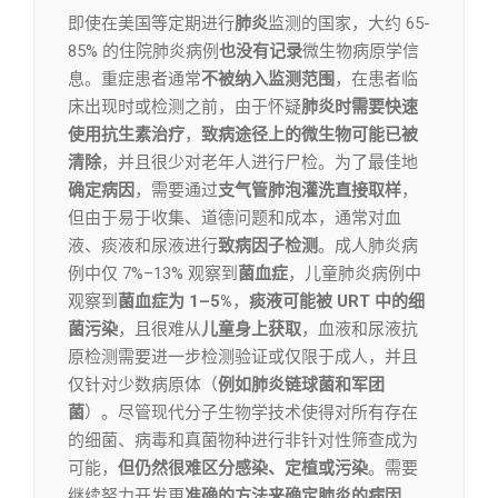
即使在美国等定期进行
肺炎
监测的国家，大约 65-
85% 的住院肺炎病例
也没有记录
微生物病原学信
息。重症患者通常
不被纳入监测范围
，在患者临
床出现时或检测之前，由于怀疑
肺炎时需要快速
使用抗生素治疗
，
致病途径上的微生物可能已被
清除
，并且很少对老年人进行尸检。为了最佳地
确定病因
，需要通过
支气管肺泡灌洗直接取样
，
但由于易于收集、道德问题和成本，通常对血
液、痰液和尿液进行
致病因子检测
。成人肺炎病
例中仅 7%–13% 观察到
菌血症
，儿童肺炎病例中
观察到
菌血症为 1–5%
，
痰液可能被 URT 中的细
菌污染
，且很难从
儿童身上获取
，血液和尿液抗
原检测需要进一步检测验证或仅限于成人，并且
仅针对少数病原体（
例如肺炎链球菌和军团
菌
）。尽管现代分子生物学技术使得对所有存在
的细菌、病毒和真菌物种进行非针对性筛查成为
可能，
但仍然很难区分感染、定植或污染
。需要
继续努力开发更
准确的方法来确定肺炎的病因
，