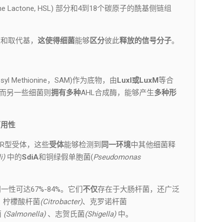
Lactone, HSL) 部分和4到18个碳原子的酰基侧链组
度和取代基，
这使得细菌
能够
区分
彼此
释放的信号分子
。
l Methionine，SAM)作为底物，由
LuxI或LuxM
等合
，而另一些细菌则
拥有多种
AHL合成酶，能够产生
多种形
可用性
uxR型受体，这些
受体
能够检测到
同一环境
中其他细菌释
li)
中的
SdiA
和铜绿假单胞菌(
Pseudomonas
。
性可达67%-84%。它们
不仅
存在于大肠杆菌，还广泛
、柠檬酸杆菌
(Citrobacter)
、克罗诺杆菌
菌
(Salmonella)
、志贺氏菌
(Shigella)
中。