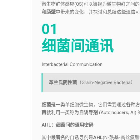
微生物群体感应(QS)可以被视为微生物群之间的
和肠壁
中带来的变化，并探讨和总结这些通信可
01
细菌间通讯
Interbacterial Communication
革兰氏阴性菌
（Gram-Negative Bacteria）
细菌
是一类单细胞微生物，它们需要通过
各种方
菌
就利用一类称为
自诱导剂
(Autoinducers
AHL：细菌间的通用密码
其中
最著名
的自诱导剂是
AHL
(N-酰基-高丝氨酸内酯