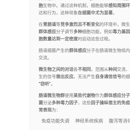
胞
生物中。通过这种机制，细胞能够
感知周围环
达和行为，这种现象
在细菌中尤为显著
。
在
胃肠道
等
竞争激烈
且不断变化
的环境中，微生
群体感应
分子调节
多种
细胞功能，例如
毒力基因
胞数量达到一定密度
时启动这些过程。
肠道细菌产生的
群体感应
分子在肠道微生物组内
交流。
微生物之间的对话
各
不相同
，范围从
种间
交流、
生的信号
做出反应
。无法产生
自身通信信号
的细
“窃听”
。
肠道微生物群
使用
某些代谢物
作为
群体感应分子
菌
分泌
多种毒力因子
，这些
因子
操纵宿主的免疫
常表现
为：
免疫功能失调
神经系统疾病
腹泻等消