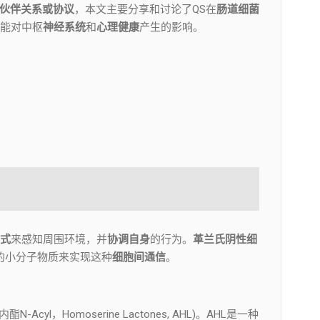
伙伴关系或协议
，本文主要分享和讨论了QS在
肠道细菌
能对中枢
神经系统
和
心理健康
产生的影响。
式
来感知周围环境，并
协调自身
的行为。
革兰氏阴性细
, AI) 的小分子物质来实现这种
细胞间通信
。
N-Acyl，Homoserine Lactones, AHL)。AHL是一种