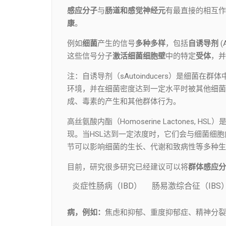
感应分子
与
肠道和感觉神经元
有最直接的相互作
康
。
例如
细菌
产生的信号
多种多样
，包括
自诱导剂
这些信号分子
激活细菌细胞壁
中的特定
受体
，并
注：自诱导剂（sAutoinducers）是细菌
环境，并在细菌密度达到一定水平时被其他细菌
成、毒素的产生和其他群体行为。
高丝氨酸内酯（Homoserine Lactones
现。当HSL达到一定浓度时，它们会与细菌细
节可以影响细菌的生长、代谢和致病性等多种生
目前，研究很多研究已经建议可以将
群体感应
分
炎症性肠病（IBD）
肠易激综合征（IBS
病，
例如：
焦虑和抑郁、重度抑郁症、精神分裂