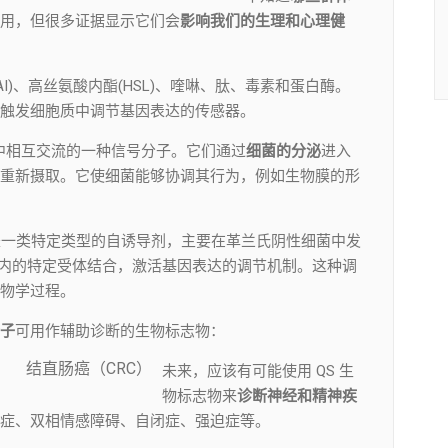
用，但很多证据显示它们会
影响我们的生理和心理健
(AI)、高丝氨酸内酯(HSL)、喹啉、肽、毒素和蛋白酶。
触发细胞质中调节基因表达的传感器。
在群体中相互交流的一种信号分子。它们通过
细菌的分泌
进入
重新摄取。它使细菌能够协调其行为，例如生物膜的形
, HSL）是一类特定类型的自诱导剂，主要在革兰氏阴性细菌中发
胞内的特定受体结合，激活基因表达的调节机制。这种调
物学过程。
子
可用作辅助诊断的生物标志物：
）
结直肠癌（CRC）
未来，应该有可能使用 QS 生
物标志物来
诊断神经和精神疾
症、双相情感障碍、自闭症、强迫症等。