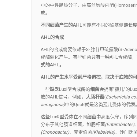
小的中性脂质分子，由高丝氨酸内酯(Homoserine 
成。
不同细菌产生的AHL
可能有不同的酰基侧链长
AHL的合成
AHL的合成需要依赖于S-腺苷甲硫氨酸(S-Adenosy
成酶催化产生。有些细菌
只有一种
AHL合成酶
式的AHL。
AHL的产生水平受到严格调控，取决于底物的
一些
缺乏
LuxI型合成酶的
细菌
会拥有”孤儿”的L
放的AHL信号。例如，
大肠杆菌
(
Escherichia co
a
eruginos
a)
中的QscR就是这类孤儿受体的
代表
这些LuxR型受体在不同细菌中高度保守，序列同一
分布于其他肠道细菌，如肠杆菌
(Enterobacter)
(Cronobacter)
、克雷伯菌
(Klebsiella)
、沙门氏