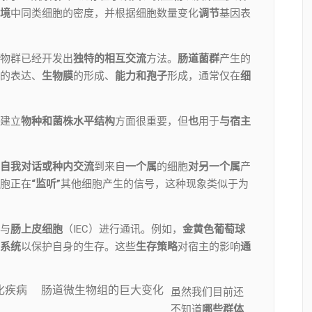
境
中同类细胞的密度，并根据细胞数量变化
调节
基因表
物群已经开发出
独特的相互交流
方法。
肠道菌群
产生的
的表达、
生物膜
的形成、
能力和孢子
形成，通常仅在
细
建立
物种和菌株水平结构
方面很重要，但
也
用于
与宿主
自我对话或种内交流
到来自
一个属
的细胞
对另一个属
产
胞正在
“监听”
其他细胞产生的信号，这种现象类似于为
与
肠上皮细胞
（IEC）进行通讯。例如，
金黄色葡萄球
系统
以保护自身的生存。这些
生存策略
对宿主的影响
通
化疾病
肠道微生物组的巨大变化
虽然我们目前还
不知道
哪些群体