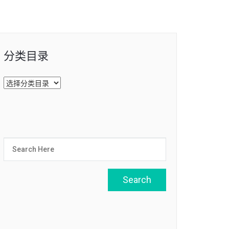
分类目录
分
类
目
录