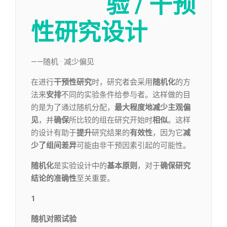
验 / 干预
性研究设计
——随机 · 减少偏见
在进行
干预性研究
时，研究者会采用
随机化
的方
法来
安排
不同的实验条件给参与者。这样做的目
的是为了通过随机分配，
最大程度地减少主观偏
见
，并
确保
所比较的组在研究开始时
相似
。这样
的设计有助于
提升
研究结果的
有效性
，因为它
减
少
了组间差异
可能由非干预因素引起的可能性。
随机化
是实验设计中的
基本原则
，对于
确保研究
结论的准确性
至关重要。
1
随机对照试验