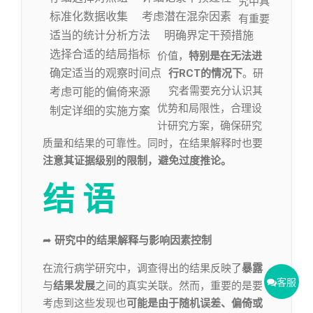
究中具
标准化数据收集
考虑潜在混杂因素
有重要
适当的统计分析方法
明确界定干预措施
选择合适的结局指标
价值，
特别是在无法进
确定适当的观察时间点
行RCT的情况下
。研
究者需要充分认识其
考虑可能的偏倚来源
优势和局限性，合理设
制定详细的实施方案
计研究方案，确保研究
质量和结果的可靠性。同时，在结果解释时也要
注意其证据级别的限制，避免过度推论。
结 语
➦
研究中的结果解释与影响因素控制
在流行病学研究中，调查得出的结果反映了
暴露
客服
与
结果发展
之间的真实关联。然而，重要的是要
考虑到这些发现也
可能是由于
随机误差、偏倚或