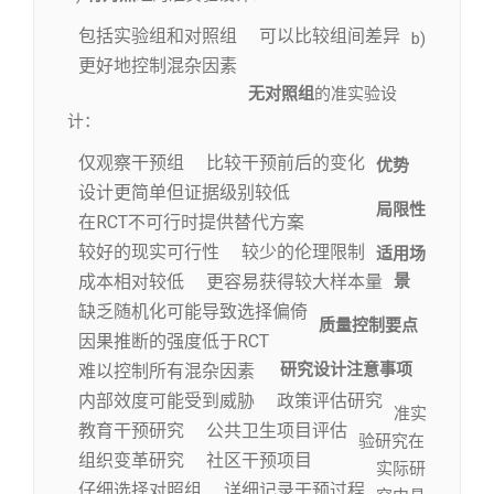
包括实验组和对照组
可以比较组间差异
b)
更好地控制混杂因素
无对照组
的准实验设
计：
仅观察干预组
比较干预前后的变化
优势
设计更简单但证据级别较低
局限性
在RCT不可行时提供替代方案
较好的现实可行性
较少的伦理限制
适用场
成本相对较低
更容易获得较大样本量
景
缺乏随机化可能导致选择偏倚
质量控制要点
因果推断的强度低于RCT
研究设计注意事项
难以控制所有混杂因素
内部效度可能受到威胁
政策评估研究
准实
教育干预研究
公共卫生项目评估
验研究在
组织变革研究
社区干预项目
实际研
仔细选择对照组
详细记录干预过程