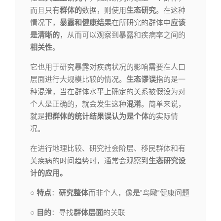
而且只有
群体的
数据，则使用
生态研究
。在这种
情况下，
暴露和健康结果
在所研究的群体中
应该
是清晰的
，从而可以观察到暴露和疾病率之间的
相关性
。
它也用于研究暴露对疾病状况的影响需要在人口
层面进行大规模比较的情况。
生态谬误
指的是一
种混淆，当在群体水平上确定的关系被假设为对
个人是正确的，就会发生这种
混淆
。简单来说，
就是
把群体的统计结果误认为是个体
的实际情
况。
在进行地理比较、研究社会阶层、移民群体和有
关疾病的时间趋势时，通常会观察到
生态研究设
计的应用。
○ 特点
：
研究整体
而非个人，像是”鸟瞰”健康问题
○ 目的
：寻找
群体层面
的关联