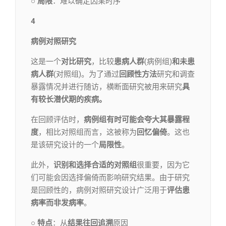
○ 局限
：难以确定因果时序
4
病例对照研究
这是一个
对比研究
，比较
患病人群
(病例组)
和
未患
病人群
(对照组)。为了通过
回顾性方法
研究和调查
暴露情况并进行随访，横断面研究被用来研究
具
有较长潜伏期的疾病。
在回顾评估时，
病例组有时可能会夸大其暴露程
度
，相比对照组而言，这被称为
回忆偏倚
。这也
是该研究设计的一个
局限性
。
此外，
识别和选择合适的对照组
很重要，因为它
们可能会因选择偏倚而影响研究结果。由于研究
是回顾性的，病例对照研究设计广泛用于
评估患
病率而非发病率
。
○ 特点
：从
结果往回
追溯
原因