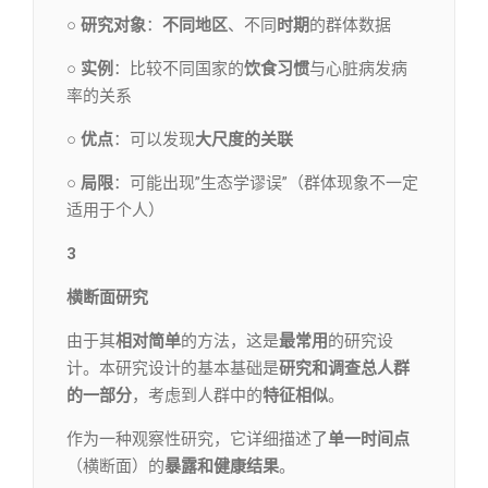
○ 研究对象
：
不同地区
、不同
时期
的群体数据
○ 实例
：比较不同国家的
饮食习惯
与心脏病发病
率的关系
○ 优点
：可以发现
大尺度
的关联
○ 局限
：可能出现”生态学谬误”（群体现象不一定
适用于个人）
3
横断面研究
由于其
相对简单
的方法，这是
最常用
的研究设
计。本研究设计的基本基础是
研究和调查总人群
的一部分
，考虑到人群中的
特征相似
。
作为一种观察性研究，它详细描述了
单一时间点
（横断面）的
暴露和健康结果
。