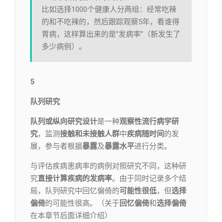
比如选择1000个健康人分两组：经常吃辣
的和不吃辣的，然后跟踪观察5年，看谁得
胃病，这样算出来的是”发病率”（新发生了
多少病例）。
5
队列研究
队列或纵向研究设计
是一种
观察性流行病学研
究
，监测
接触和未接触人群
中
疾病随时间
的发
展，参与者根据
暴露
及
暴露水平
进行分类。
与评估疾病患病率的病例对照研究不同，这种研
究
直接
计算疾病的发病率
。由于同时记录多个结
局，队列研究中回忆偏倚的
可能性很低
，但
选择
偏倚
的可能性很高。（关于
回忆偏倚
和
选择偏倚
在本章节后面详细介绍）