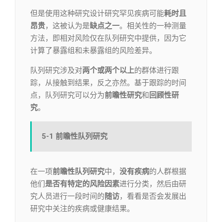
但是使用这种研究设计研究罕见疾病可能
耗时且
昂贵
，这被认为是
缺点之一
。相关性的一种测量
方法，即相对风险仅在队列研究中提供，因为它
计算了暴露组和未暴露组的风险差异。
队列研究涉及对
两个或两个以上
的群体进行跟
踪，从接触到结果，反之亦然。基于跟踪的时间
点，队列研究可以分为
前瞻性研究
和
回顾性研
究
。
5-1
前瞻性队列研究
在一项
前瞻性队列研究
中，
没有疾病
的人群根据
他们
是否有
特定的
风险因素
进行分类，然后由研
究人员进行一段时间的
随访
，看看是否会发展出
研究中关注的疾病或健康结果。