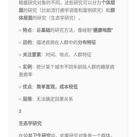
根据研究对象的不同，这些研究可以分为
个体层
面
的研究（比如流行病学调查和案例研究）和
群
体层面
的研究（生态学研究）。
○ 特点
：最
基础
的研究方法，像绘制“
健康地图”
○ 目的
：描述疾病在人群中的
分布特征
○ 关注要素
：时间、地点、人群特征
○ 实例
：统计某个城市不同年龄段人群的糖尿病
患病率
○ 优点
：
简单直观，成本较低
○ 局限
：无法确定因果关系
2
生态学研究
在
公共卫生研究
中，如果研究对象是一个群体，