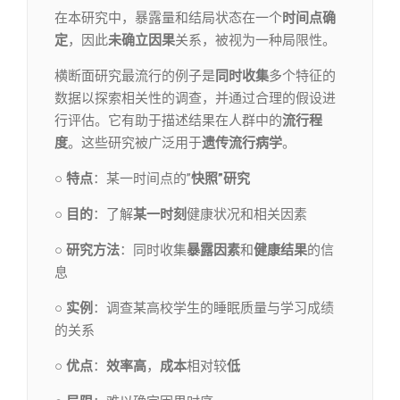
在本研究中，暴露量和结局状态在一个
时间点确
定
，因此
未确立因果
关系，被视为一种局限性。
横断面研究最流行的例子是
同时收集
多个特征的
数据以探索相关性的调查，并通过合理的假设进
行评估。它有助于描述结果在人群中的
流行程
度
。这些研究被广泛用于
遗传流行病学
。
○ 特点
：某一时间点的”
快照”研究
○ 目的
：了解
某一时刻
健康状况和相关因素
○ 研究方法
：同时收集
暴露因素
和
健康结果
的信
息
○ 实例
：调查某高校学生的睡眠质量与学习成绩
的关系
○ 优点
：
效率高
，
成本
相对较
低