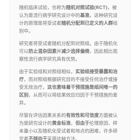
随机临床试验，也称为
随机对照试验(RCT)
，被
认为是流行病学研究设计中的
基准
。这种研究设
计的原理是将受试者
随机分配
到
已定义的人群
组
别中。
研究者将受试者随机分配到对照组。由于随机化
可以
防止混杂因素
并
减少选择偏倚
，因此相比观
察性流行病学研究具有优势。
由于实验组和对照组相似，
实验组接受暴露和治
疗
，而对照组根据研究目的不接受任何治疗或接
受无效治疗。
这也意味着干预措施是组间唯一的
区别
，从而可以将结果效应归因于干预措施的差
异。
尽管在评估因果关系的
有效性和可信度
方面被认
为是研究设计的
黄金标准
，
但由于
伦理原因、样
本量小以及随机化受试者和地点的困难，许多研
究者
不倾向于
采用这种方法。