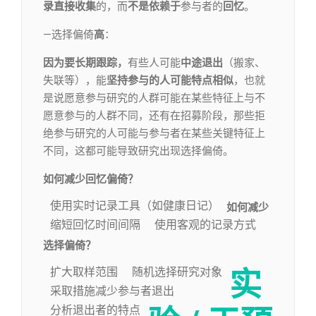
录
直接收集
的，而
不是依赖于
参与者的
回忆
。
—选择偏倚
高
：
因为要长期跟踪，
有些人可能
中途退出
（搬家、
失联等），能
坚持参与的人可能特点相似
，也就
是说愿意参与研究的人群可能在某些特征上与不
愿意参与的人群不同，还有在招募阶段，那些拒
绝参与研究的人可能与参与者在某些关键特征上
不同，这都可能导致研究出现选择偏倚。
如何减少回忆偏倚？
使用实时记录工具（如健康日记）
如何减少
缩短回忆时间间隔
使用客观的记录方式
选择偏倚？
扩大取样范围
随机选择研究对象
实
采取措施减少参与者退出
分析退出者的特点