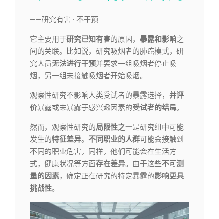
——研究有害 · 不干预
它主要用于
研究已知有害
的原因，
暴露和影响
之
间的关联。比如说，研究吸烟者的肺癌模式，研
究人员
无法
进行干预
并要求一组吸烟者停止吸
烟，另一组未接触吸烟者开始吸烟。
观察性研究不影响人类受试者的暴露选择，
并评
价
暴露或未暴露于感兴趣因素的
受
试者的结局
。
然而，观察性研究的
局限性之一
是研究组中可能
发生的
特征差异
。
不同职业的人群
可能会接触到
不同的职业危害，同样，他们可能会在生活方
式，健康状况等方面
存在差异
。由于这些
不可测
量的因素
，确定正在研究的特定暴露的
影响更具
挑战性
。