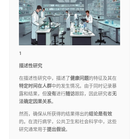
1
描述性研究
在描述性研究中，描述了
健康问题
的特征及其在
特定时间在人群
中的发生情况。由于同时记录暴
露和结果，但
没有
进行
随访
跟踪，因此研究者
无
法确定因果
关系
。
然而，确保从所获得的结果得出的
结论是有效
的。在流行病学，公共卫生和社会科学中，这些
研究通常用于
提出假设
。