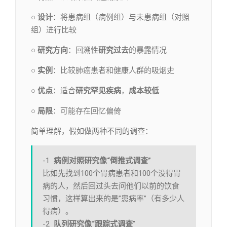
○ 设计
：将患病组（病例组）与未患病组（对照
组）进行比较
○ 研究方向
：回溯性
研究过去
的暴露情况
○ 实例
：比较肺癌患者和健康人群的吸烟史
○ 优点
：适合
研究罕见疾病
，
成本较低
○ 局限
：可能存在回忆偏倚
简单理解，假如做两种不同的调查：
-1
病例对照研究像“倒推式调查”
比如先找到100个胃病患者和100个没得胃
病的人，然后回过头去问他们以前的饮食
习惯，这样算出来的是”患病率”（有多少人
得病）。
-2
队列研究
像“
跟踪式调查
”