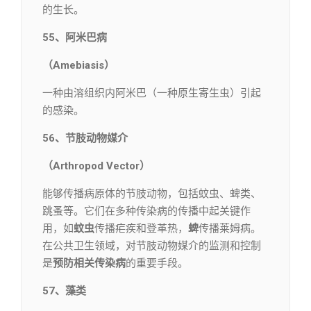
的生长。
55、阿米巴病
（Amebiasis）
一种由溶组织内阿米巴（一种原生寄生虫）引起
的感染。
56、节肢动物媒介
（Arthropod Vector）
能够传播病原体的节肢动物，包括蚊虫、蜱类、
跳蚤等。它们在多种传染病的传播中起关键作
用，如
蚊虫
传播疟疾和登革热，
蜱
传播莱姆病。
在公共卫生领域，对节肢动物媒介的监测和控制
是
预防相关传染病
的重要手段。
57、藻类