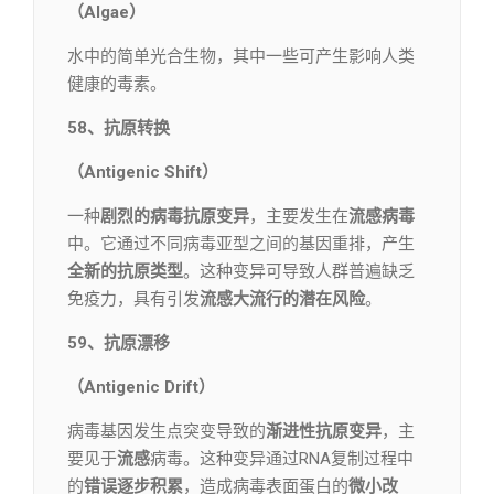
（Algae）
水中的简单光合生物，其中一些可产生影响人类
健康的毒素。
58、抗原转换
（Antigenic Shift）
一种
剧烈的病毒抗原变异
，主要发生在
流感病毒
中。它通过不同病毒亚型之间的基因重排，产生
全新的抗原类型
。这种变异可导致人群普遍缺乏
免疫力，具有引发
流感大流行的潜在风险
。
59、抗原漂移
（Antigenic Drift）
病毒基因发生点突变导致的
渐进性抗原变异
，主
要见于
流感
病毒。这种变异通过RNA复制过程中
的
错误逐步积累
，造成病毒表面蛋白的
微小改