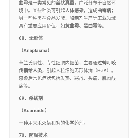
曲霉是一类常见的
丝状真菌
，广泛分布于自然环
境中。某些种类可引起
人体感染
，造成
曲霉病
；
另一些种类在食品发酵、酶制剂生产等
工业
领域
具有重要应用价值，如
黄曲霉、黑曲霉
等。
68、无形体
（Anaplasma）
革兰氏阴性、专性细胞内细菌，主要通过
蜱叮咬
传播给人类
，引起人粒细胞无形体病（HGA）。
感染后常见症状包括发热、寒战、头痛、肌肉酸
痛等。
69、杀螨剂
（Acaricide）
一种用来杀死螨和蜱的化学药剂。
70、防腐技术