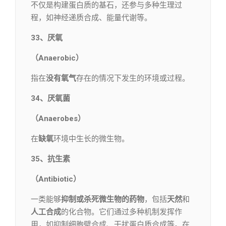
不仅是构建蛋白质的基石，还参与多种生理过
程，如神经递质合成、能量代谢等。
33、厌氧
（Anaerobic）
指在
没有氧气
存在的情况下发生的环境或过程。
34、厌氧菌
（Anaerobes）
在
缺氧
环境中生长的微生物。
35、抗生素
（Antibiotic）
一类能够
抑制或杀死微生物的药物
，包括
天然
和
人工合成
的化合物。它们通过多种机制发挥作
用，如抑制细胞壁合成、干扰蛋白质合成等。在