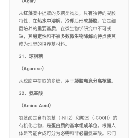
（Agar）
从
红藻类
中提取的多糖类物质，具有独特的凝胶
特性：在
热水中溶解
，
冷却
后形成
凝胶
。它是细
菌培养的
重要基质
，在微生物学研究中不可或
缺，其
稳定性
和
不被多数微生物降解
的特点使其
成为理想的培养基材料。
31、琼脂糖
（Agarose）
从琼脂中提取的多糖，用于
凝胶电泳分离核酸
。
32、氨基酸
（Amino Acid）
氨基酸是含有氨基（-NH2）和羧基（-COOH）的
有机化合物，是
蛋白质的基本组成单位
。根据人
体是否能合成可分为
必需
和
非必需
氨基酸。它们