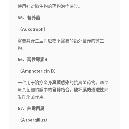
使用针对微生物的药物治疗感染。
65、营养菌
（Auxotroph）
需要其野生型对应物不需要的额外营养的微生
物。
66、两性霉素B
（Amphotericin B）
一种用于
治疗全身真菌感染
的抗真菌药物。通过
与真菌细胞膜中的
甾醇结合
，
破坏膜的通透性
来
发挥杀菌作用。
67、曲霉菌属
（Aspergillus）