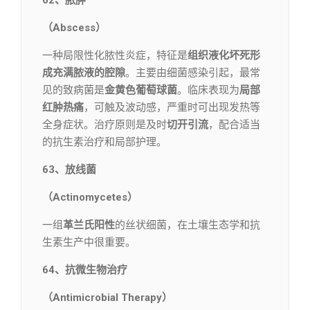
（Abscess）
一种局限性化脓性炎症，特征是
组织液化坏死形
成充满脓液的腔隙
。主要由细菌感染引起，最常
见的致病菌是
金黄色葡萄球菌
。临床表现为
局部
红肿热痛
，可触及波动感，严重时可出现发热等
全身症状。治疗原则是及时
切开引流
，配合适当
的抗生素治疗和局部护理。
63、放线菌
（Actinomycetes）
一组
革兰氏阳性
的丝状细菌，在土壤生态学和抗
生素生产中很重要。
64、抗微生物治疗
（Antimicrobial Therapy）