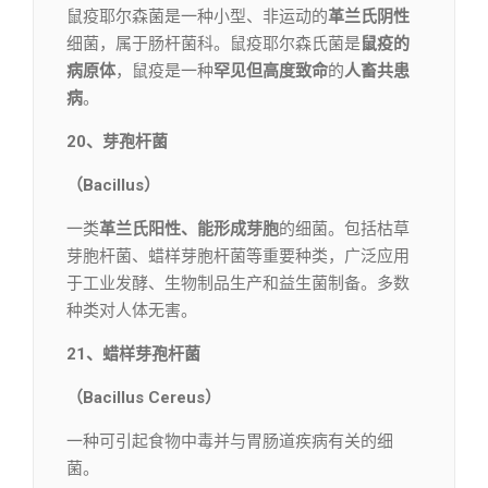
鼠疫耶尔森菌是一种小型、非运动的
革兰氏阴性
细菌，属于肠杆菌科。鼠疫耶尔森氏菌是
鼠疫的
病原体
，鼠疫是一种
罕见但高度致命
的
人畜共患
病
。
20、芽孢杆菌
（Bacillus）
一类
革兰氏阳性、能形成芽胞
的细菌。包括枯草
芽胞杆菌、蜡样芽胞杆菌等重要种类，广泛应用
于工业发酵、生物制品生产和益生菌制备。多数
种类对人体无害。
21、蜡样芽孢杆菌
（Bacillus Cereus）
一种可引起食物中毒并与胃肠道疾病有关的细
菌。