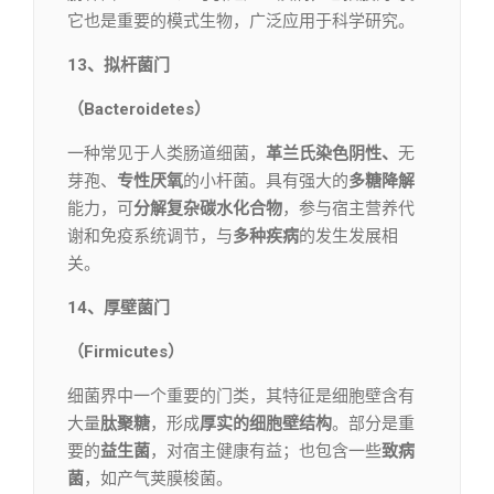
它也是重要的模式生物，广泛应用于科学研究。
13、拟杆菌门
（Bacteroidetes）
一种常见于人类肠道细菌，
革兰氏染色阴性、
无
芽孢、
专性厌氧
的小杆菌。具有强大的
多糖降解
能力，可
分解复杂碳水化合物
，参与宿主营养代
谢和免疫系统调节，与
多种疾病
的发生发展相
关。
14、厚壁菌门
（Firmicutes）
细菌界中一个重要的门类，其特征是细胞壁含有
大量
肽聚糖
，形成
厚实的细胞壁结构
。部分是重
要的
益生菌
，对宿主健康有益；也包含一些
致病
菌
，如产气荚膜梭菌。