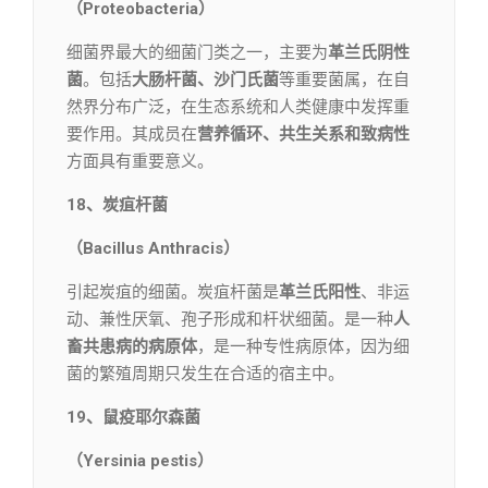
（Proteobacteria）
细菌界最大的细菌门类之一，主要为
革兰氏阴性
菌
。包括
大肠杆菌、沙门氏菌
等重要菌属，在自
然界分布广泛，在生态系统和人类健康中发挥重
要作用。其成员在
营养循环、共生关系和致病性
方面具有重要意义。
18、炭疽杆菌
（Bacillus Anthracis）
引起炭疽的细菌。炭疽杆菌是
革兰氏阳性
、非运
动、兼性厌氧、孢子形成和杆状细菌。是一种
人
畜共患病的病原体
，是一种专性病原体，因为细
菌的繁殖周期只发生在合适的宿主中。
19、鼠疫耶尔森菌
（Yersinia pestis）