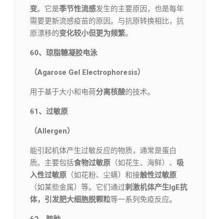
变
。它是
季节性流感
发生的主要原因，也是每年
需要更新流感疫苗的原因。与抗原转换相比，抗
原漂移的
变化较小但更为频繁
。
60、琼脂糖凝胶电泳
（Agarose Gel Electrophoresis）
用于基于大小和电荷
分离核酸
的技术。
61、过敏原
（Allergen）
能引起机体产生过敏反应的物质，通常是蛋白
质。主要包括
食物过敏原
（如花生、海鲜）、
吸
入性过敏原
（如花粉、尘螨）和接
触性过敏原
（如某些金属）等。它们通过
刺激机体产生IgE抗
体，引发肥大细胞脱颗粒
等一系列免疫反应。
62、脓肿