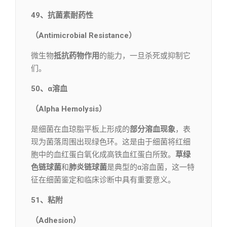
49、抗菌素耐药性
（Antimicrobial Resistance）
微生物
抵抗药物作用
的能力，一旦杀死或抑制它
们。
50、α溶血
（Alpha Hemolysis）
是细菌在血琼脂平板上形成的
部分溶血现象
，表
现为菌落周围出现绿色环。这是由于细菌将红细
胞中的血红蛋白氧化成高铁血红蛋白所致。
草绿
色链球菌
和
肺炎链球菌
是典型的α溶血菌，这一特
征在细菌鉴定和临床诊断中具有重要意义。
51、粘附
（Adhesion）