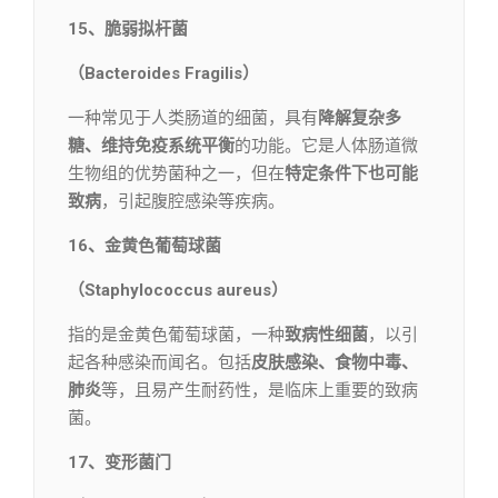
15、脆弱拟杆菌
（Bacteroides Fragilis）
一种常见于人类肠道的细菌，具有
降解复杂多
糖、维持免疫系统平衡
的功能。它是人体肠道微
生物组的优势菌种之一，但在
特定条件下也可能
致病
，引起腹腔感染等疾病。
16、金黄色葡萄球菌
（Staphylococcus aureus）
指的是金黄色葡萄球菌，一种
致病性细菌
，以引
起各种感染而闻名。包括
皮肤感染、食物中毒、
肺炎
等，且易产生耐药性，是临床上重要的致病
菌。
17、变形菌门