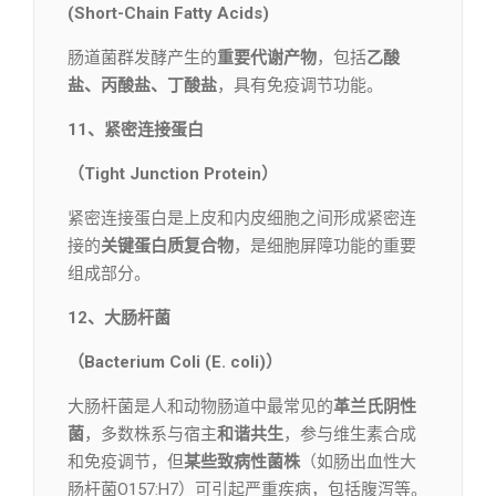
(Short-Chain Fatty Acids)
肠道菌群发酵产生的
重要代谢产物
，包括
乙酸
盐、丙酸盐、丁酸盐
，具有免疫调节功能。
11、紧密连接蛋白
（Tight Junction Protein）
紧密连接蛋白是上皮和内皮细胞之间形成紧密连
接的
关键蛋白质复合物
，是细胞屏障功能的重要
组成部分。
12、大肠杆菌
（Bacterium Coli (E. coli)）
大肠杆菌是人和动物肠道中最常见的
革兰氏阴性
菌
，多数株系与宿主
和谐共生
，参与维生素合成
和免疫调节，但
某些致病性菌株
（如肠出血性大
肠杆菌O157:H7）可引起严重疾病，包括腹泻等。