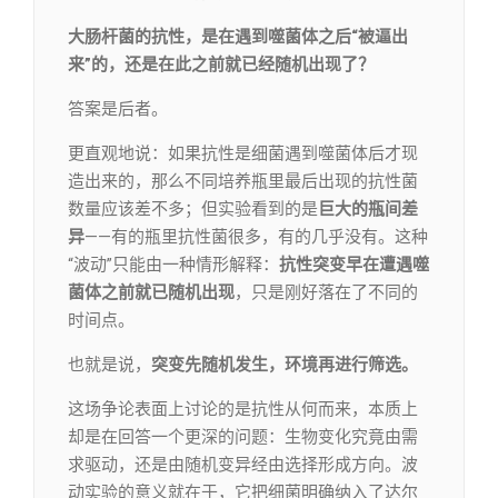
大肠杆菌的抗性，是在遇到噬菌体之后“被逼出
来”的，还是在此之前就已经随机出现了？
答案是后者。
更直观地说：如果抗性是细菌遇到噬菌体后才现
造出来的，那么不同培养瓶里最后出现的抗性菌
数量应该差不多；但实验看到的是
巨大的瓶间差
异
——有的瓶里抗性菌很多，有的几乎没有。这种
“波动”只能由一种情形解释：
抗性突变早在遭遇噬
菌体之前就已随机出现
，只是刚好落在了不同的
时间点。
也就是说，
突变先随机发生，环境再进行筛选。
这场争论表面上讨论的是抗性从何而来，本质上
却是在回答一个更深的问题：生物变化究竟由需
求驱动，还是由随机变异经由选择形成方向。波
动实验的意义就在于，它把细菌明确纳入了达尔