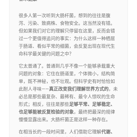
很多人第一次听到大肠杆菌，想到的往往是腹
泻、污染、致病株、食物安全。这当然没有错。
但如果我们对它的理解只停留在这里，反而会错
过一个更值得追问的事实：为什么这样一种栖居
于肠道、看似平常的细菌，会反复出现在现代生
命科学最关键的问题之中？
它太普通了。普通到几乎不像一个能够承载重大
问题的对象：它住在肠道里，个体微小，结构简
单，既不神秘，也不壮观。但科学史有时恰恰如
此耐人寻味——
真正改变我们理解世界方式的
，未
必总是那些最复杂、最稀有、最令人惊叹的生命
形式；相反，往往是那些
足够平常、足够稳定、
也足够能被反复检验的对象
，最终把最深的规律
慢慢显露出来。大肠杆菌正是这样一种存在。
在相当长的一段时间里，人们借助它理解
代谢、