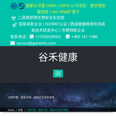
国家认可委 CNAS L23010 认可项目：微生物宏
基因组 | 16S rRNA扩增子
二级病原微生物安全实验室
国家高新企业 | ISO9001认证 | 肠道健康精准检测高
新技术研发中心 | 专精特新企业
联系电话：
+13336028502
+400-161-1580
service@guheinfo.com
谷禾健康
Toggle
navigation
大肠杆菌：越是寻常，越接近生命的真相
Home
/
科普
/
大肠杆菌：越是寻常，越接近生命的真相