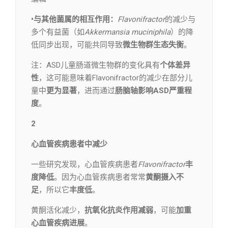
•与其他菌属的相互作用：
Flavonifractor
的减少与
多个有益菌（如
Akkermansia muciniphila
）的降
低同步出现，可能共同导致
微生物群生态失衡
。
注：ASD儿童肠道微生物群的变化具有
个体差异
性
，这可能意味着Flavonifractor的减少在部分儿
童中
更为显著
，进而通过
肠脑轴影响ASD严重程
度
。
2
心血管疾病患者中减少
一些研究发现，心血管疾病患者
Flavonifractor
丰
度降低
。因为心血管疾病患者常常
黄酮摄入不
足
，所以它
丰度低
。
黄酮活化减少，
抗氧化抗炎作用减弱
，可能
加重
心血管疾病进展
。