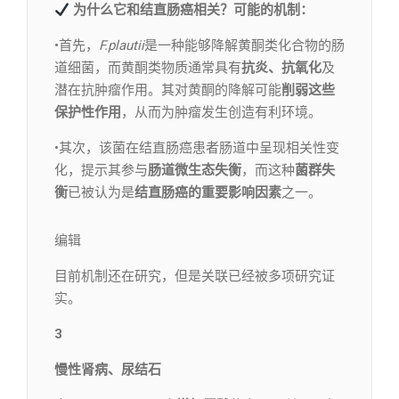
为什么它和结直肠癌相关？可能的机制：
•首先，
F.plautii
是一种能够降解黄酮类化合物的肠
道细菌，而黄酮类物质通常具有
抗炎、抗氧化
及
潜在抗肿瘤作用。其对黄酮的降解可能
削弱这些
保护性作用
，从而为肿瘤发生创造有利环境。
•其次，该菌在结直肠癌患者肠道中呈现相关性变
化，提示其参与
肠道微生态失衡
，而这种
菌群失
衡
已被认为是
结直肠癌的重要影响因素
之一。
编辑​
目前机制还在研究，但是关联已经被多项研究证
实。
3
慢性肾病、尿结石