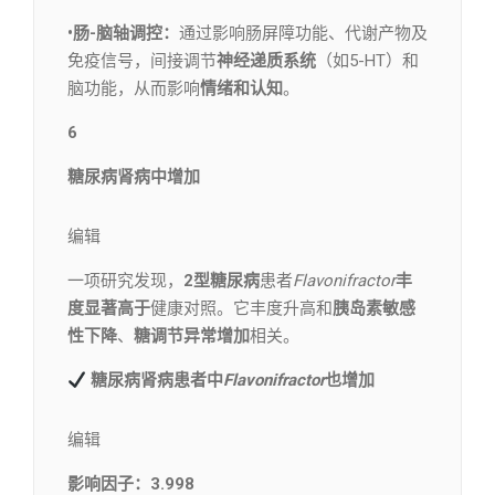
•肠-脑轴调控：
通过影响肠屏障功能、代谢产物及
免疫信号，间接调节
神经递质系统
（如5-HT）和
脑功能，从而影响
情绪和认知
。
6
糖尿病肾病中增加
编辑​
一项研究发现，
2型糖尿病
患者
Flavonifractor
丰
度显著高于
健康对照。它丰度升高和
胰岛素敏感
性下降
、
糖调节异常增加
相关。
糖尿病肾病患者中
Flavonifractor
也增加
编辑​
影响因子：3.998