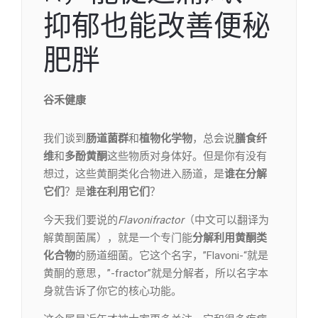
抑郁也能改善便秘
肥胖
谷禾健康
我们谈到
肠道菌群
和
植物化学物
，总会说
膳食纤
维
和
多酚黄酮
这些物质对身体好。但是你有没有
想过，这些黄酮类化合物进入肠道，是
谁在分解
它们
？是
谁在利用它们
？
今天我们要说的
Flavonifractor
（中文可以翻译为
解黄酮菌属），就是一个专门能
分解利用黄酮类
化合物
的肠道细菌。它这个名字，”Flavoni-“就是
黄酮的意思，”-fractor”就是分解者，所以名字本
身就告诉了你它的核心功能。