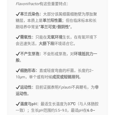
Flavonifractor
有这些重要特点：
革兰氏染色：
大部分该属细菌细胞壁为厚肽聚
糖层，本质上是
革兰阳性菌
；但在临床标本和长
期培养中常呈
“革兰可变/假阴性”
。
需氧性：
只能在
无氧环境
生长，在有氧环境下
会迅速失活，
大肠下段
环境适合它。
不产生芽孢：
不会形成芽孢，对
环境抵抗力一
般
。
细胞形态：
直或轻度弯曲的杆菌，长度约2–
10μm，单个或有时候
成双或短链排列
。
运动性：
目前证据表明
F.plautii
不具鞭毛，为
非
运动性
。
温度与pH：
最适生长温度为
37℃
（与人体肠腔
一致）；生长pH范围约5.5–9.0，最适pH在
6.0–