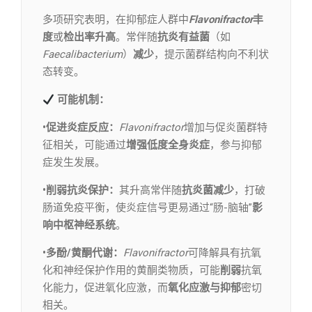
多项研究表明，在抑郁症人群中
Flavonifractor
丰
度
或
检出率升高
。常伴随
抗炎有益菌
（如
Faecalibacterium
）
减少
，提示菌群结构向不利状
态转变。
可能机制：
•促进炎症反应：
Flavonifractor
增加与促炎菌群特
征相关，可能通过
增强低度全身炎症
，参与抑郁
症发生发展。
•削弱抗炎保护：
其升高常伴随
抗炎菌减少
，打破
肠道免疫平衡，使炎症信号更易通过“肠-脑轴”
影
响中枢神经系统
。
•多酚/黄酮代谢：
Flavonifractor
可降解具有抗氧
化和神经保护作用的黄酮类物质，可能
削弱
抗氧
化能力，促进氧化应激，而
氧化应激与抑郁
密切
相关。