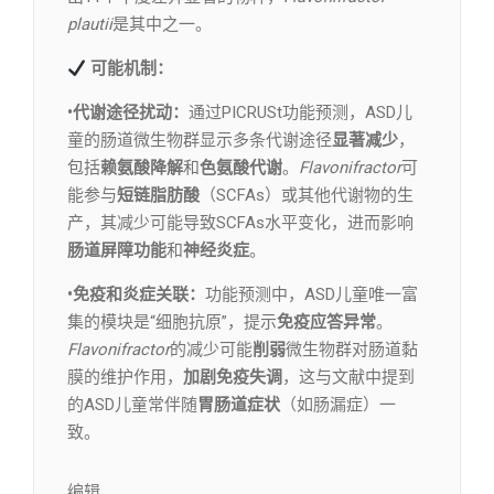
plautii
是其中之一。
可能机制：
•代谢途径扰动：
通过PICRUSt功能预测，ASD儿
童的肠道微生物群显示多条代谢途径
显著减少
，
包括
赖氨酸降解
和
色氨酸代谢
。
Flavonifractor
可
能参与
短链脂肪酸
（SCFAs）或其他代谢物的生
产，其减少可能导致SCFAs水平变化，进而影响
肠道屏障功能
和
神经炎症
。
•免疫和炎症关联：
功能预测中，ASD儿童唯一富
集的模块是“细胞抗原”，提示
免疫应答异常
。
Flavonifractor
的减少可能
削弱
微生物群对肠道黏
膜的维护作用，
加剧免疫失调
，这与文献中提到
的ASD儿童常伴随
胃肠道症状
（如肠漏症）一
致。
编辑​