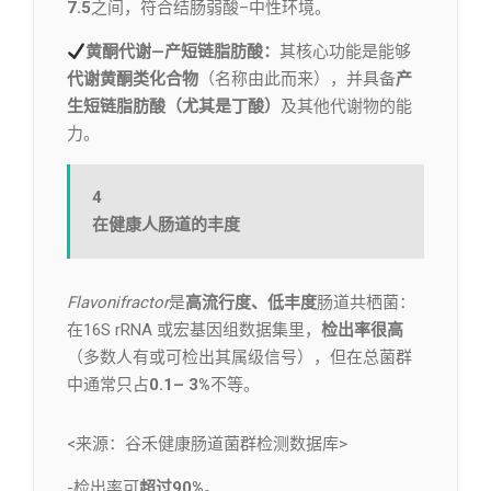
7.5
之间，符合结肠弱酸–中性环境。
黄酮代谢—产短链脂肪酸：
其核心功能是能够
代谢黄酮类化合物
（名称由此而来），并具备
产
生短链脂肪酸（尤其是丁酸）
及其他代谢物的能
力。
4
在健康人肠道的丰度
Flavonifractor
是
高流行度、低丰度
肠道共栖菌：
在16S rRNA 或宏基因组数据集里，
检出率很高
（多数人有或可检出其属级信号），但在总菌群
中通常只占
0.1– 3%
不等。
<来源：谷禾健康肠道菌群检测数据库>
-检出率可
超过90%
。