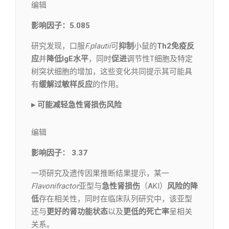
编辑​
影响因子：5.085
研究发现，口服
F.plautii
可
抑制
小鼠的
Th2免疫反
应
并
降低IgE水平
，同时
促进
调节性T细胞及特定
树突状细胞的增加，这些变化共同提示其可能具
有
缓解过敏样反应
的作用。
▸ 可能减轻急性肾损伤风险
编辑​
影响因子： 3.37
一项研究及遗传因果推断结果提示，某一
Flavonifractor
亚型与
急性肾损伤
（AKI）
风险的降
低
存在相关性，同时在临床队列研究中，该亚型
还与
更好的肾功能状态
以及
更低的死亡率
呈相关
关系。