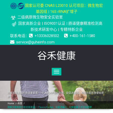
国家认可委 CNAS L23010 认可项目：微生物宏
基因组 | 16S rRNA扩增子
二级病原微生物安全实验室
国家高新企业 | ISO9001认证 | 肠道健康精准检测高
新技术研发中心 | 专精特新企业
联系电话：
+13336028502
+400-161-1580
service@guheinfo.com
谷禾健康
Toggle
navigation
降解多酚黄酮的肠道重要菌——FLAVONIFRACTOR，能促进痛风、抑郁也能改善便秘肥
胖
Home
/
科普
/
降解多酚黄酮的肠道重要菌——Flavonifractor，能促进痛风、抑郁也能改善便秘肥胖