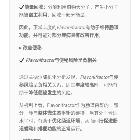
能量回收：
分解利用植物大分子，产生小分子
能被
宿主利用
，回收一部分能量。
因此，正常丰度的
Flavonifractor
有助于
维持肠道
功能
，并可能对
部分疾病具有改善作用
。
▸ 改善便秘
Flavonifractor
与便秘风险呈负相关
通过孟德尔随机化分析发现，
Flavonifractor
与
便
秘风险
呈
负相关
关系，即其
丰度较高
时，可能有
助于
降低便秘发生
的风险。
从机制上看，Flavonifractor作为肠道菌群的一部
分，参与
整体微生态平衡
的维持。当其处于合适
水平时，有助于
优化肠道环境
，从而间接
促进肠
道蠕动
和
排便功能
的正常运行。