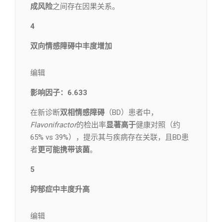
成风险
之间存在因果关系。
4
双向情感障碍中丰度增加
编辑​
影响因子：6.633
在新诊断
双相情感障碍
（BD）患者中，
Flavonifractor
的检出率
显著高于
健康对照（约
65% vs 39%），提示其与疾病存在关联，且BD患
者
更可能携带该菌
。
5
抑郁症中丰度升高
编辑​