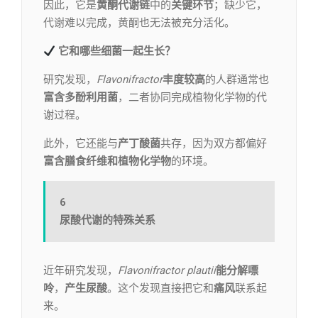
因此，它是
黄酮代谢链
中的
关键环节
；缺少它，
代谢难以完成，黄酮也无法被充分活化。
它和哪些细菌一起生长？
研究发现，
Flavonifractor
丰度较高
的人群通常也
富含多酚利用菌
，二者协同完成植物化学物的代
谢过程。
此外，它还能与
产丁酸菌
共存，因为双方都偏好
富含膳食纤维和植物化学物
的环境。
6
尿酸代谢的特殊关系
近年研究发现，
Flavonifractor plautii
能分解嘌
呤
，
产生尿酸
。这个发现直接把它和
痛风
联系起
来。