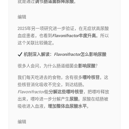
就是通过
调节肠道菌群降尿酸
。
编辑​
2025年另一项研究进一步验证，在无症状高尿酸
血症患者，也看到
Flavonifractor
丰度升高
。所以
这个关联比较确定。
机制深入解读：
Flavonifractor
怎么影响尿酸
很多人会问，为什么肠道细菌会
影响尿酸
？
我们每天吃进去的食物，含有很多
嘌呤核苷
。这
些核苷消化吸收不完全，到达结肠。
Flavonifractor
能
分解这些嘌呤核苷
，把嘌呤释放
出来，嘌呤进一步分解产生
尿酸
。尿酸在结肠被
吸收进入血液，
增加整体血尿酸水平
。
编辑​