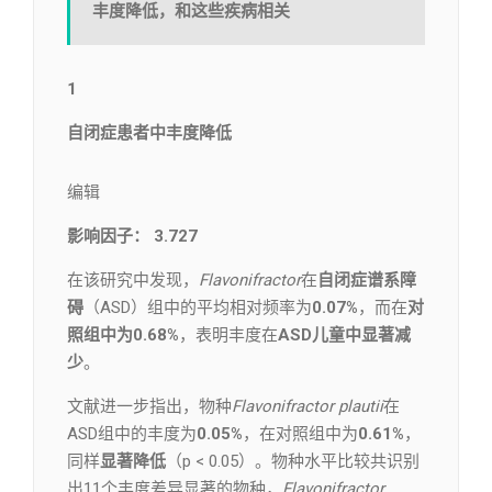
丰度降低，和这些疾病相关
1
自闭症患者中丰度降低
编辑​
影响因子： 3.727
在该研究中发现，
Flavonifractor
在
自闭症谱系障
碍
（ASD）组中的平均相对频率为
0.07%
，而在
对
照组中为0.68%
，表明丰度在
ASD儿童中显著减
少
。
文献进一步指出，物种
Flavonifractor plautii
在
ASD组中的丰度为
0.05%
，在对照组中为
0.61%
，
同样
显著降低
（p < 0.05）。物种水平比较共识别
出11个丰度差异显著的物种，
Flavonifractor