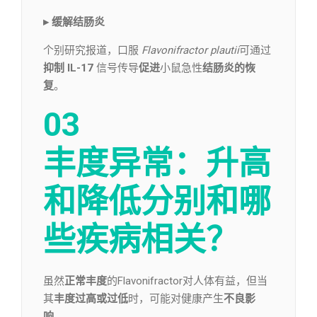
▸ 缓解结肠炎
个别研究报道，口服
Flavonifractor plautii
可通过
抑制 IL-17
信号传导
促进
小鼠急性
结肠炎的恢
复
。
03
丰度异常：升高
和降低
分别和哪
些疾病相关？
虽然
正常丰度
的Flavonifractor对人体有益，但当
其
丰度过高或过低
时，可能对健康产生
不良影
响
。