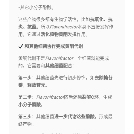
-其它小分子酚酸。
这些产物很多都有生物学活性，比如
抗氧化、抗
炎、抗菌
。所以
Flavonifractor
本身不直接发挥作
用，它通过
活化植物黄酮
发挥作用。
和其他细菌协作完成黄酮代谢
黄酮代谢不是
Flavonifractor
一个细菌就能完成
的。它需要和
其他细菌配合
：
第一步：其他细菌先进行初步修饰，如
去除糖苷
键
，
释放苷元
。
第二步：
Flavonifractor
随后
还原裂解C环
，生成
小分子酚酸
。
第三步：其他细菌
进一步代谢这些酚酸
，形成最
终产物。