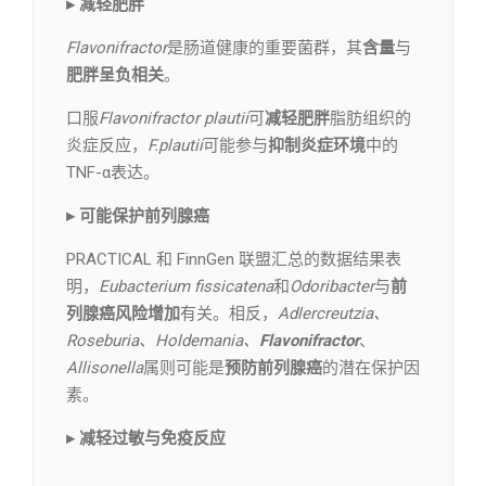
▸ 减轻肥胖
Flavonifractor
是肠道健康的重要菌群，其
含量
与
肥胖呈负相关
。
口服
Flavonifractor plautii
可
减轻肥胖
脂肪组织的
炎症反应，
F.plautii
可能参与
抑制炎症环境
中的
TNF-α表达。
▸ 可能保护前列腺癌
PRACTICAL 和 FinnGen 联盟汇总的数据结果表
明，
Eubacterium fissicatena
和
Odoribacter
与
前
列腺癌风险增加
有关。相反，
Adlercreutzia、
Roseburia、Holdemania、
Flavonifractor
、
Allisonella
属则可能是
预防前列腺癌
的潜在保护因
素。
▸ 减轻过敏与免疫反应