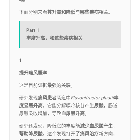
下面分别来看
其升高和降低
与
哪些疾病相关
。
Part 1
丰度升高，和这些疾病相关
1
提升痛风概率
这是目前
证据最强
的关联。
研究发现
痛风患者
肠道中
Flavonifractor plauti
i
丰
度显著升高
。它能分解嘌呤核苷产生
尿酸
，肠道
尿酸吸收增加，导致
血尿酸升高
。
研究还发现，降低它的丰度能
减少血尿酸
产生，
帮助降尿酸
。这个发现打开
了痛风治疗
新方向，