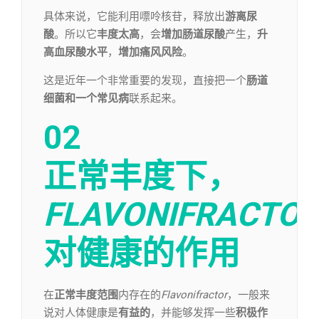
具体来说，它能利用嘌呤核苷，释放出
游离尿
酸
。所以它
丰度太高
，会
增加肠道尿酸
产生，
升
高血尿酸水平
，
增加痛风风险
。
这是近年一个非常重要的发现，直接把一个
肠道
细菌和一个常见病
联系起来。
02
正常丰度下，
FLAVONIFRACTO
对健康的作用
在
正常丰度范围
内存在的
Flavonifractor
，一般来
说对人体健康是
有益的
，并能够发挥一些
积极作