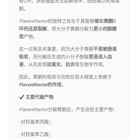
有C环。多数细菌无法裂解该环，因而难以利用黄
酮。
Flavonifractor
的独特之处在于其能够
催化黄酮C
环的还原裂解
，将大分子黄酮分解为
更小的酚酸
类
产物。
这一过程至关重要，因为大分子黄酮
不易被肠道
吸收
，而分解后生成的小分子酚酸
更易进入血
液
，从而发挥
抗氧化、抗炎
等生物学作用。
因此，黄酮的吸收与功效在很大程度上依赖于
Flavonifractor
的作用
。
主要代谢产物
Flavonifractor
分解黄酮后，产生这些主要产物：
-对羟基苯丙酸；
-对羟基苯乙酸；