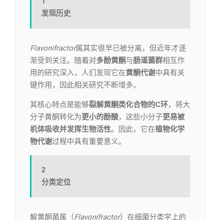
1
发现历史
Flavonifractor
属其实很早已被分离，但近年才逐
渐受到关注。随着对
多酚黄酮
与
肠道菌群
相互作
用的研究深入，人们发现它在
黄酮代谢
中具有关
键作用，因此相关研究不断增多。
其核心特点是能够
裂解黄酮类化合物的C环
，将大
分子黄酮转化为
更小的酚酸
，这些小分子
更易被
机体吸收并发挥生物活性
。因此，它在
植物化学
物代谢
过程中具有重要意义。
2
分类定位
解黄酮菌属（
Flavonifractor
）在细菌分类学上的