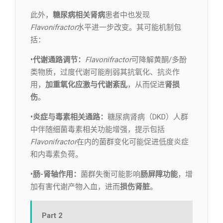
此外，
糖尿病相关肾病
患者中也发现
Flavonifractor
水平进一步改变。其可能机制包
括：
•代谢通路调节：
Flavonifractor
可降解黄酮/多酚
类物质，过度代谢可能削弱其抗氧化、抗炎作
用，
加重氧化应激与代谢紊乱
，从而促进
肾损
伤
。
•炎症与毒素相关通路：
糖尿病肾病（DKD）人群
中伴随细菌毒素相关功能增强，提示包括
Flavonifractor
在内的菌群变化可能促进低度炎症
和内毒素负荷。
•肠-肾轴作用：
菌群失衡可能影响
肠屏障功能
，增
加有害代谢产物入血，进而
损伤肾脏
。
Part 2