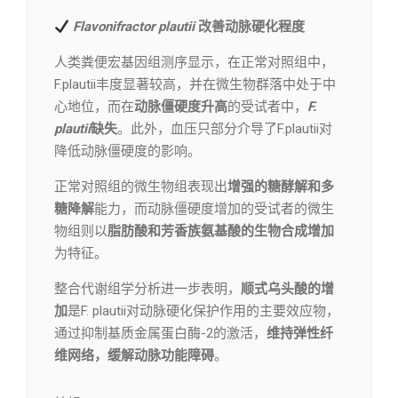
Flavonifractor plautii
改善动脉硬化程度
人类粪便宏基因组测序显示，在正常对照组中，
F.plautii丰度显著较高，并在微生物群落中处于中
心地位，而在
动脉僵硬度升高
的受试者中，
F.
plautii
缺失
。此外，血压只部分介导了F.plautii对
降低动脉僵硬度的影响。
正常对照组的微生物组表现出
增强的糖酵解和多
糖降解
能力，而动脉僵硬度增加的受试者的微生
物组则以
脂肪酸和芳香族氨基酸的生物合成增加
为特征。
整合代谢组学分析进一步表明，
顺式乌头酸的增
加
是F. plautii对动脉硬化保护作用的主要效应物，
通过抑制基质金属蛋白酶-2的激活，
维持弹性纤
维网络，缓解动脉功能障碍
。