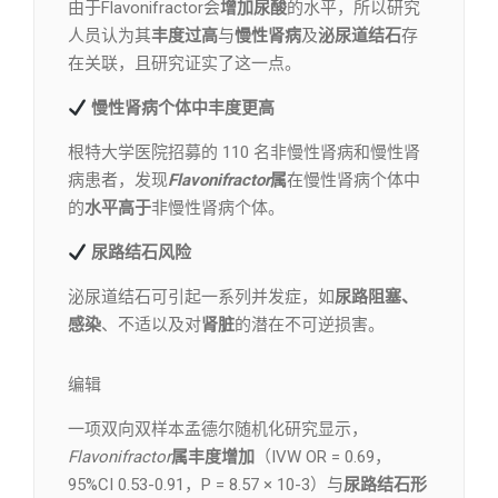
由于Flavonifractor会
增加尿酸
的水平，所以研究
人员认为其
丰度过高
与
慢性肾病
及
泌尿道结石
存
在关联，且研究证实了这一点。
慢性肾病个体中丰度更高
根特大学医院招募的 110 名非慢性肾病和慢性肾
病患者，发现
Flavonifractor
属
在慢性肾病个体中
的
水平高于
非慢性肾病个体。
尿路结石风险
泌尿道结石可引起一系列并发症，如
尿路阻塞、
感染
、不适以及对
肾脏
的潜在不可逆损害。
编辑​
一项双向双样本孟德尔随机化研究显示，
Flavonifractor
属丰度增加
（IVW OR = 0.69，
95%CI 0.53-0.91，P = 8.57 × 10-3）与
尿路结石形