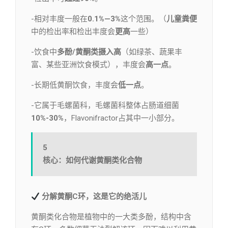
-相对丰度一般在
0.1%—3%
这个范围。（
儿童粪便
中的检出率和检出丰度会
更高
一些）
-饮食中
多酚/黄酮类摄入高
（如绿茶、蔬果丰
富、某些亚洲饮食模式），丰度会
高一点
。
-长期低黄酮饮食，丰度会
低一点
。
-它属于毛螺菌科，毛螺菌科整体占肠道细菌
10%-30%
，Flavonifractor占其中一小部分。
5
核心：如何代谢黄酮类化合物
分解黄酮C环，这是它的绝活儿
黄酮类化合物是植物中的一大类多酚，结构中含