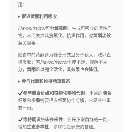
用
：
▸ 促进黄酮利用吸收
Flavonifractor
可
分解黄酮
，生成可吸收的活性产
物，从而发挥其
抗氧化、抗炎作用
，对
黄酮功效
至关重要。
膳食中的黄酮多为糖苷形式且分子较大，难以直
接吸收；若
Flavonifractor
丰度不足，裂解不充
分，
黄酮难以完全活化，其效果也会降低
。
▸ 参与代谢和维持肠道稳态
参与膳食纤维和植物化学物代谢：
丰富的
膳食
纤维
和
多酚
需要很多细菌协作分解，它是其中重
要一员。
维持肠道生态多样性：
它是正常菌群的一员，
增加
生态多样性
，多样性是健康的基础。