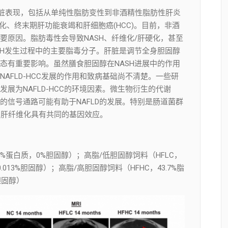
的肝脏表现，包括从单纯性脂肪变性到非酒精性脂肪性肝炎
硬化、终末期肝功能衰竭和肝细胞癌(HCC)。目前，非酒
要原因。脂肪毒性会导致NASH、纤维化/肝硬化，甚至
SH发生过程中的主要脂毒分子。肝脏是调节全身胆固醇
态有重要影响。虽然膳食胆固醇在NASH进展中的作用
AFLD-HCC发展的作用和致病基础尚不清楚。一些研
发展为NAFLD-HCC的环境因素。微生物衍生的代谢
的信号通路可能有助于NAFLD的发展。特别是肠道菌群
变性和肝纤维化具有共同的基因效应。
4%蛋白质，0%胆固醇）；高脂/低胆固醇饲料（HFLC，
，0.013%胆固醇）；高脂/高胆固醇饲料（HFHC，43.7%脂
%胆固醇）