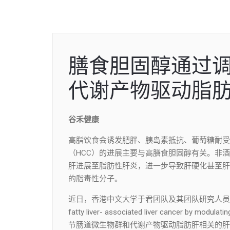
膳食胆固醇通过
代谢产物驱动脂
谷禾健康
高脂饮食会诱发肥胖、胰岛素抵抗、葡萄糖耐受
（HCC）的进展主要与高膳食胆固醇有关。非酒
肝进展至脂肪性肝炎，进一步导致肝硬化甚至肝
的脂毒性分子。
近日，香港中文大学于君团队及其团队研究人员在《Gut》上发
fatty liver- associated liver cancer by mo
节肠道微生物群和代谢产物驱动脂肪肝相关的肝癌，DOI:1