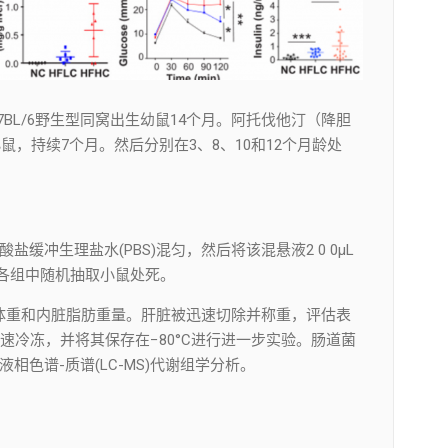
BL/6野生型同窝出生幼鼠14个月。阿托伐他汀（降胆
鼠，持续7个月。然后分别在3、8、10和12个月龄处
盐缓冲生理盐水(PBS)混匀，然后将该混悬液2 0 0μL
月各组中随机抽取小鼠处死。
体重和内脏脂肪重量。肝脏被迅速切除并称重，评估表
冷冻，并将其保存在−80°C进行进一步实验。肠道菌
液相色谱-质谱(LC-MS)代谢组学分析。
。