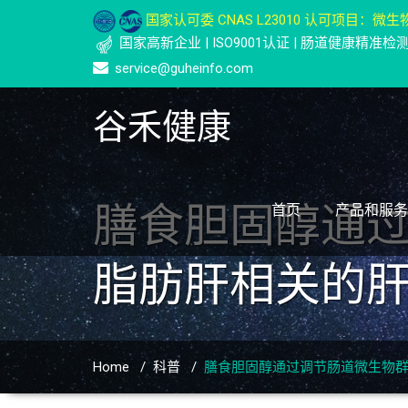
国家认可委 CNAS L23010 认可项目：微生物
国家高新企业 | ISO9001认证 | 肠道健康精准
service@guheinfo.com
谷禾健康
膳食胆固醇通
首页
产品和服务
脂肪肝相关的
Home
/
科普
/
膳食胆固醇通过调节肠道微生物