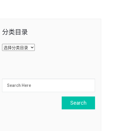
分类目录
分
类
目
录