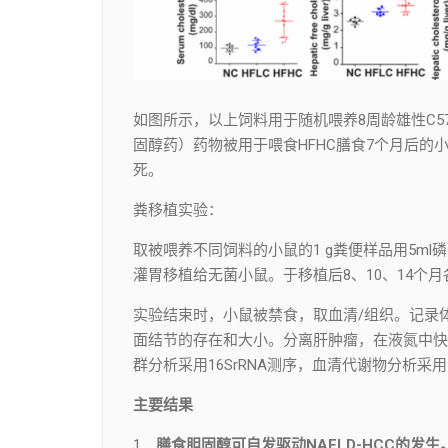
如图所示，以上饲料用于随机喂养8周龄雄性C57
固醇药）药物被用于喂食HFHC膳食7个月后的小
死。
粪移植实验：
取被喂养不同饲料的小鼠的1 g粪便样品用5ml磷酸
灌胃移植给无菌小鼠。于移植后8、10、14个
实验结束时，小鼠被禁食，取血清/组织。记录
面结节的存在和大小。分离肝肿瘤，在液氮中快速
群分析采用16SrRNA测序，血清代谢物分析采用
主要结果
1.
膳食胆固醇可自发驱动NAFLD-HCC的发生