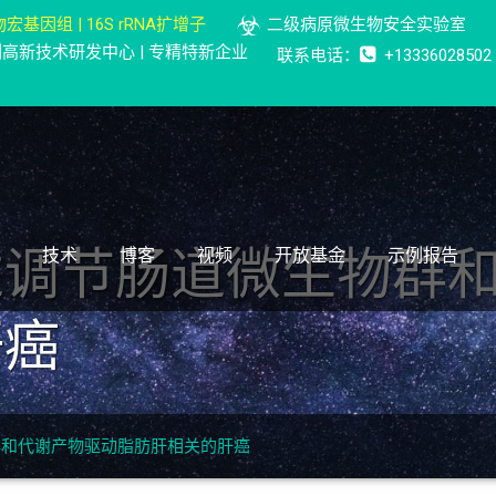
宏基因组 | 16S rRNA扩增子
二级病原微生物安全实验室
检测高新技术研发中心 | 专精特新企业
联系电话：
+13336028502
过调节肠道微生物群
技术
博客
视频
开放基金
示例报告
肝癌
群和代谢产物驱动脂肪肝相关的肝癌