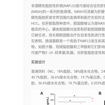
非酒精性脂肪性肝病(NAFLD)是代谢综合征
(NASH)的一系列肝脏病理。NASH可进展为肝
精性脂肪肝是世界范围内发病率和医疗负担的主
HCC。在肝脏脂质种类中，胆固醇被认为是NA
稳态的中心。膳食胆固醇对血浆和肝脏胆固醇稳
已被论述，但长期胆固醇治疗在自发性和进行性N
究表明，肠道菌群是一个有助于NAFLD发生和其
物，如胆汁酸、短链脂肪酸和三甲胺和它们影响
代谢产物3 -(4 -羟苯基)乳酸，对肝脏脂肪
实验设计
普通饲料（NC，18%脂肪，58%碳水化合物，2
43.7%脂肪，36.6%碳水化合物，19.7%蛋白质
肪，36.6%碳水化合物，19.7%蛋白质，0.203