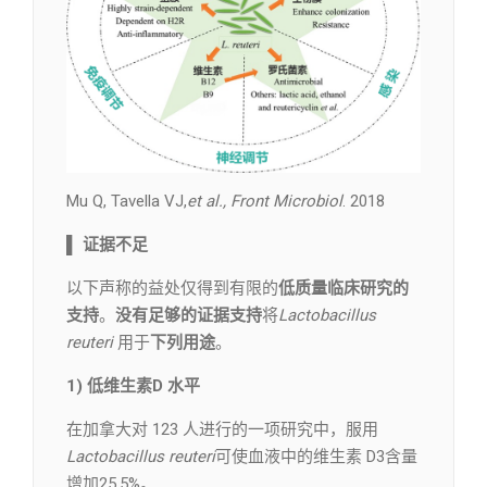
Mu Q, Tavella VJ,
et al., Front Microbiol
. 2018
▌
证据不足
以下声称的益处仅得到有限的
低质量临床研究的
支持
。
没有足够的证据支持
将
Lactobacillus
reuteri
用于
下列用途
。
1)
低维生素D 水平
在加拿大对 123 人进行的一项研究中，服用
Lactobacillus reuteri
可使血液中的维生素 D3含量
增加25.5%。