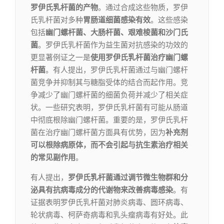
罗伊氏乳杆菌的产物
。通过合成这些物质，罗伊
氏乳杆菌对多种
胃肠道细菌感染有效
。这些感染
包括
幽门螺杆菌、大肠杆菌、艰难梭菌和沙门氏
菌
。罗伊氏乳杆菌作为益生菌对抗感染的功效的
更显著例证之一是
使用罗伊氏乳杆菌治疗幽门螺
杆菌
。有人提出，罗伊氏乳杆菌通过与幽门螺杆
菌竞争并抑制其与糖脂受体的结合而起作用。竞
争减少了幽门螺杆菌的细菌负荷并减少了相关症
状。一些研究表明，罗伊氏乳杆菌有可能从肠道
中彻底根除幽门螺杆菌。重要的是，罗伊氏乳杆
菌在治疗幽门螺杆菌方面具有优势，因为
补充剂
可以根除病原体，而不会引起与抗生素治疗相关
的常见副作用
。
有人提出，
罗伊氏乳杆菌通过调节微生物群和分
泌具有抗病毒成分的代谢物来改善病毒感染
。有
证据表明罗伊氏乳杆菌对肺炎病毒、圆环病毒、
轮状病毒、柯萨奇病毒和乳头瘤病毒有好处。此