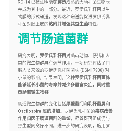
RC-14 已被证明能够
穿透
成熟的大肠杆菌生物膜
并成为其中的一部分。最近，罗伊氏乳杆菌以生
物膜的形式递送，发现这种递送能促进罗伊氏乳
杆菌对肠上皮的
粘附并增强其益生菌
特性。
调节肠道菌群
研究表明，
罗伊氏乳杆菌
对啮齿动物、仔猪和人
类的微生物群具有调节作用。一项研究评估了口
服人类来源的罗伊氏乳杆菌菌株 (DSM17938) 对
小鼠的影响，结果表明，这种
罗伊氏乳杆菌菌株
能够延长小鼠的寿命并减少多器官炎症，同时重
塑肠道微生物群
。
肠道微生物群的变化包括
厚壁菌门和乳杆菌属和
Oscilospira 属的增加
。罗伊氏乳杆菌的
疾病改善
作用归因于肠道菌群的重塑
，尽管群落组成仍与
野生型同窝仔不同。进一步的研究表明，施用罗