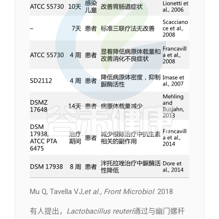
Mu Q, Tavella VJ,
et al., Front Microbiol
. 2018
有人提出，
Lactobacillus reuteri
通过与幽门螺杆