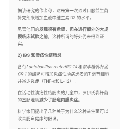
据该研究的作者称，这是第一次通过口服益生菌
补充剂来增加血液中维生素 D3 的水平。
尽管他们的
发现很有希望，但在进行额外的大规
模临床试验之前
，这种所谓的好处仍未得到证
实。
2)
IBS 和溃疡性结肠炎
含有
Lactobacillus reuteriRC-14
和
鼠李糖乳杆菌
GR-1
的酸奶可增加炎症性肠病患者的T 调节细胞
并减少炎症（TNF-α和IL-12）。
在活动性溃疡性结肠炎的儿童中，罗伊氏乳杆菌
的直肠灌肠
减少了肠道内膜炎症
。
科学家们提出了几种关于为什么这种益生菌可以
改善肠道健康的假设。