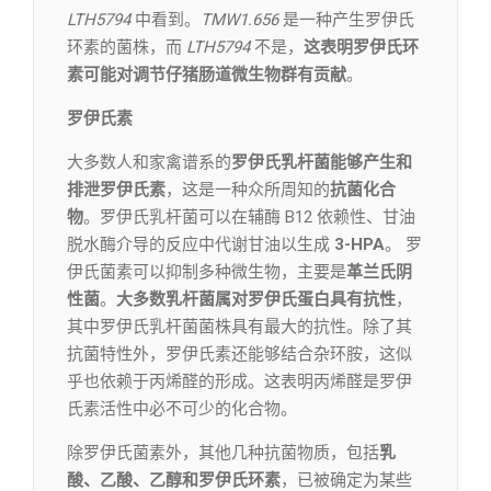
LTH5794
中看到。
TMW1.656
是一种产生罗伊氏
环素的菌株，而
LTH5794
不是，
这表明罗伊氏环
素可能对调节仔猪肠道微生物群有贡献
。
罗伊氏素
大多数人和家禽谱系的
罗伊氏乳杆菌能够产生和
排泄罗伊氏素
，这是一种众所周知的
抗菌化合
物
。罗伊氏乳杆菌可以在辅酶 B12 依赖性、甘油
脱水酶介导的反应中代谢甘油以生成
3-HPA
。 罗
伊氏菌素可以抑制多种微生物，主要是
革兰氏阴
性菌
。
大多数乳杆菌属对罗伊氏蛋白具有抗性
，
其中罗伊氏乳杆菌菌株具有最大的抗性。除了其
抗菌特性外，罗伊氏素还能够结合杂环胺，这似
乎也依赖于丙烯醛的形成。这表明丙烯醛是罗伊
氏素活性中必不可少的化合物。
除罗伊氏菌素外，其他几种抗菌物质，包括
乳
酸、乙酸、乙醇和罗伊氏环素
，已被确定为某些