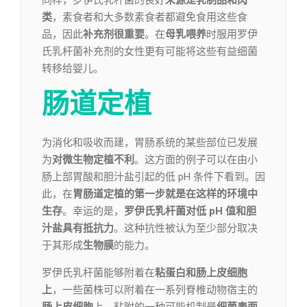
同样，罗伊氏乳杆菌的良好
来源是乳制品和肉
类
，素食者和大多数素食者都避免食用这些食
品，因此
补充剂很重要
。在
母乳喂养
时服用罗伊
氏乳杆菌补充剂的女性更有可能将这些有益细菌
转移给婴儿。
肠道定植
为消化和吸收而建，胃肠系统的某些部位已发展
为
对微生物定植不利
。这方面的例子可以在由小
肠上部胃酸和胆汁盐引起的低 pH 条件下看到。因
此，在
胃肠道定植的第一步就是在这样的环境中
生存
。幸运的是，
罗伊氏乳杆菌对低 pH 值和胆
汁盐具有抵抗力
。这种抗性被认为至少部分取决
于其形成
生物膜
的能力。
罗伊氏乳杆菌能够附着在
粘蛋白和肠上皮细胞
上
，一些菌株可以附着在一系列脊椎动物宿主的