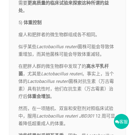
需要
更高质量的临床试验来探索这种所谓的益
处
。
5)
体重控制
瘦人和肥胖者的微生物群组成各不相同。
似乎某些
Lactobacillus reuteri
菌株可能会导致体
重增加，而其他菌株可能会导致体重减轻。
在肥胖人群的微生物群中发现了的
高水平乳杆
菌
，尤其是
Lactobacillus reuteri
。事实上，当个
体的
Lactobacillus reuteri
菌株对抗生素（万古霉
素）具有抗性时，他们在抗生素（万古霉素）治
疗后
体重会增加
。
然而，在一项随机、双盲和安慰剂对照临床试验
中，服用
Lactobacillus reuteri JBD301
12 周可显
客服
着降低超重成人的体重。