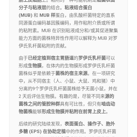
肠上皮细胞
上。粘附的一种可能机制是
细菌表面
分子与粘液层
的结合。
粘液结合蛋白
(MUB)
和
MUB 样
蛋白，由乳酸杆菌特定的直系
同源蛋白编码基因簇编码，用作粘附介质或所谓
的粘附素。MUB 在识别粘液成分和/或其促进聚集
能力方面的菌株特异性作用可以解释为 MUB 对罗
伊氏乳杆菌粘附的贡献。
由于
已经定植到宿主胃肠道
的
罗伊氏乳杆菌
可以
形成
生物膜
，在体内的生物膜形成罗伊氏乳杆菌
菌株似乎是依赖于
菌株的宿主来源
。在一项研究
中，从不同宿主（人、小鼠、大鼠、鸡和猪）中
分离的9个罗伊氏乳杆菌菌株给予无菌小鼠，并在
2 天后评估生物膜。有趣的是，尽管不同来
源的
菌株之间的管腔种群
具有可比性，但只有
啮齿动
物菌株
能够
形成生物膜并粘附在前胃上皮上
。
后续的研究陆续发现，
表面蛋白、操作子、胞外
多糖 (EPS) 在协助定植
中的作用。罗伊氏乳杆菌