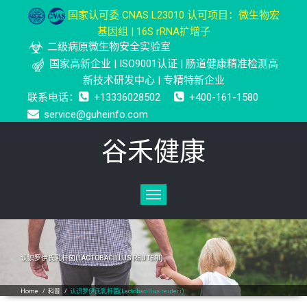
国家认可委 CNAS L23010 认可项目：微生物宏
基因组 | 16S rRNA扩增子
二级病原微生物安全实验室
国家高新企业 | ISO9001认证 | 肠道健康精准检测高
新技术研发中心 | 专精特新企业
联系电话：
+13336028502
+400-161-1580
service@guheinfo.com
谷禾健康
Toggle
navigation
认识罗伊氏乳杆菌(LACTOBACILLUS REUTERI)
Home
/
科普
/
认识罗伊氏乳杆菌(Lactobacillus reuteri)