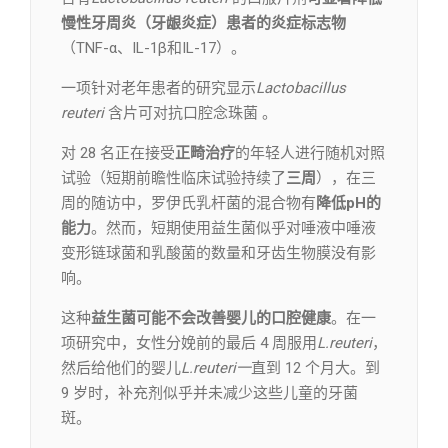
慢性牙周炎（牙龈炎症）患者的炎症标志物
（TNF-α、IL-1β和IL-17）。
一项针对老年患者的研究显示
Lactobacillus
reuteri
含片可对抗口腔念珠菌 。
对 28 名正在接受
正畸治疗
的年轻人进行随机对照
试验（短期前瞻性临床试验持续了
三周
），在三
周的随访中，罗伊氏乳杆菌的混合物有
降低pH的
能力
。然而，短期使用益生菌似乎对唾液中唾液
变形链球菌和乳酸菌的数量和牙齿生物膜没有影
响。
这种
益生菌可能不会改善婴儿的口腔健康
。在一
项研究中，女性分娩前的最后 4 周服用
L.reuteri
，
然后给他们的婴儿
L.reuteri一
直到 12 个月大。到
9 岁时，补充剂似乎并未减少这些儿童的牙菌
斑。