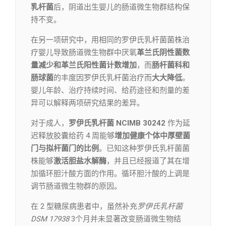
乳杆菌
后，阴道出生婴儿的肠道微生物群结构保
持不变。
在另一项研究中，用相同的罗伊氏乳杆菌菌株治
疗婴儿导致肠道微生物群中厌氧
革兰氏阴性菌数
量减少和革兰氏阳性菌计数增加
，而
肠杆菌科和
肠球菌
的丰度因罗伊氏乳杆菌治疗而
大大降低
。
婴儿年龄、治疗持续时间、给药途径和剂量的差
异可以解释两项研究结果的差异。
对于成人，
罗伊氏乳杆菌 NCIMB 30242
作为延
迟释放胶囊给药 4 周能够
增加健康个体中厚壁菌
门与拟杆菌门的比例
。已知这种罗伊氏乳杆菌菌
株能够
激活胆盐水解酶
，并且已经报道了其在增
加循环胆汁酸方面的作用。循环胆汁酸的上调是
调节肠道微生物群的原因。
在 2 型糖尿病患者中，虽然补充
罗伊氏乳杆菌
DSM 17938
3个月并未显著改变肠道微生物结