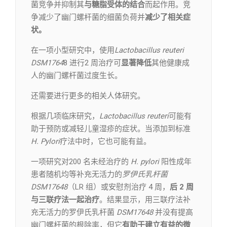
菌竞争并抑制其
与糖脂受体的结合
而起作用。竞
争减少了幽门螺杆菌的细菌负荷并
减少了相关症
状。
在一项小型研究中，使用
Lactobacillus reuteri
DSM1764
8 进行2 周治疗可
显著降低
其他健康成
人的幽门螺杆菌过度生长。
还需要进行更多的相关人体研究。
根据几项临床研究，
Lactobacillus reuteri
可能有
助于预防或减轻儿童湿疹的症状。当添加到标准
H. Pylori
疗法中时，它也可能有益。
一项研究对200 名未经治疗的
H. pylori
阳性成年
患者随机均等补充无活力的
罗伊氏乳杆菌
DSM17648
（LR 组）或安慰剂治疗 4 周，
后 2 周
与三联疗法一起治疗
。结果显示，用三联疗法补
充无活力的罗伊氏乳杆菌
DSM17648
并没有提高
幽门螺杆菌的根除率，但它
有助于建立有益的微