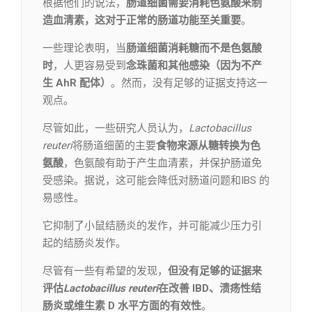
根据他们的说法，
肠道细菌需要消耗色氨酸来制
造血清素，这对于正常的肠道功能至关重要
。
一些理论表明，当
肠道细菌消耗糖而不是色氨酸
时
，人更容易受到
念珠菌和其他感染（因为不产
生 AhR 配体）
。然而，没有足够的证据支持这一
观点。
尽管如此，一些研究人员认为，
Lactobacillus
reuteri
将肠道细菌的主要
食物来源从糖转换为色
氨酸
，色氨酸有助于产生血清素，并保护肠道免
受感染。据说，这可能会降低对肠道问题和IBS 的
易感性。
它抑制了小鼠结肠炎的发作，并可能减少压力引
起的结肠炎发作。
尽管有一些有希望的发现，
但没有足够的证据来
评估
Lactobacillus reuteri
在改善 IBD、溃疡性结
肠炎或维生素 D 水平方面的有效性
。