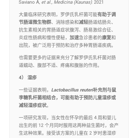
Saviano A,
et al., Medicina (Kaunas)
. 2021
大量临床研究表明，罗伊氏乳杆菌可能
有助于调
节肠道微生物群
、消除感染和
减轻
肠道结肠炎、
抗生素相关的胃肠道症状腹泻、肠易激综合征、
炎症性肠病和慢性便秘，
加速
急诊患者的
康复
和
出院，被广泛用于预防和治疗多种胃肠道疾病。
也需要更多的证据来充分了解罗伊氏乳杆菌对肠
道蠕动、腹部不适、疼痛和腹胀的作用。
4） 湿疹
一些证据表明，
Lactobacillus reuteri
补充剂与鼠
李糖乳杆菌相结合，可能有助于预防儿童湿疹或
减轻湿疹症状
。
一项研究发现，当女性在怀孕的最后 4 周和婴儿
出生的前 12 个月同时服用这两种益生菌时，会产
生这种效果。接受该方案的儿童在 2 岁时患湿疹