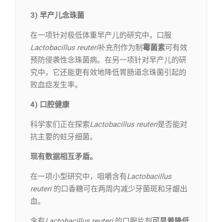
3) 早产儿念珠菌
在一项针对极低体重早产儿的研究中，口服
Lactobacillus reuteri
补充剂作为制
霉菌素
可有效
预防侵袭性念珠菌病。在另一项针对早产儿的研
究中，它还能更有效地降低胃肠道念珠菌引起的
败血症发生率。
4) 口腔健康
科学家们正在探索
Lactobacillus reuteri
是否能对
抗主要的蛀牙细菌。
现有数据相互矛盾。
在一项小型研究中，咀嚼含有
Lactobacillus
reuteri
的口香糖可在两周内减少牙菌斑和牙龈出
血。
含有
Lactobacillus reuteri
的口服片剂
可显着降低