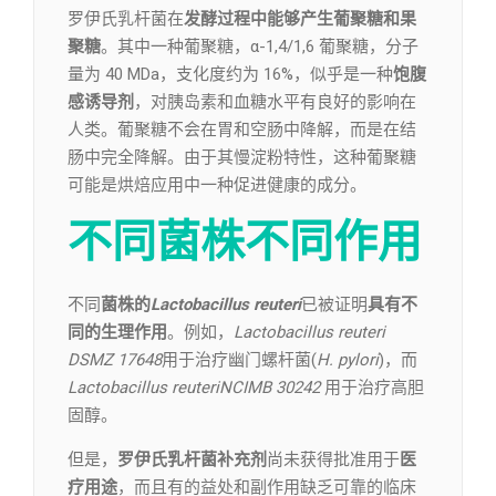
罗伊氏乳杆菌在
发酵过程中能够产生葡聚糖和果
聚糖
。其中一种葡聚糖，α-1,4/1,6 葡聚糖，分子
量为 40 MDa，支化度约为 16%，似乎是一种
饱腹
感诱导剂
，对胰岛素和血糖水平有良好的影响在
人类。葡聚糖不会在胃和空肠中降解，而是在结
肠中完全降解。由于其慢淀粉特性，这种葡聚糖
可能是烘焙应用中一种促进健康的成分。
不同菌株不同作用
不同
菌株的
Lactobacillus reuteri
已被证明
具有不
同的生理作用
。例如，
Lactobacillus reuteri
DSMZ 17648
用于治疗幽门螺杆菌(
H. pylori
)，而
Lactobacillus reuteriNCIMB 30242
用于治疗高胆
固醇。
但是，
罗伊氏乳杆菌补充剂
尚未获得批准用于
医
疗用途
，而且有的益处和副作用缺乏可靠的临床