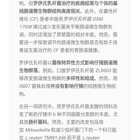
构，但
罗伊氏乳杆菌治疗的疾病结果与个体的基
线肠道微生物群结构高度相关
。此外，在囊性纤
维化 (CF) 患者中施用
罗伊氏乳杆菌 DSM
17938
通过减少变形菌来平衡肠道微生物群失
调，同时还增加了厚壁菌的相对丰度。然而，需
要进一步探索调节的肠道微生物群是否有助于改
善益生菌治疗的 CF 患者的胃肠道健康。
罗伊氏乳杆菌以
菌株特异性方式影响仔猪肠道微
生物群落
。例如，口服罗伊氏乳杆菌 ZLR003 能
够改变肠道微生物群的
多样性和组成
。然而，用
I5007 菌株处理
并没有影响仔猪
的结肠微生物结
构。
在另一项研究中，用罗伊氏乳杆菌发酵的饲料改
变了断奶仔猪中 6 种不同细菌分类群的丰度，尤
其是
肠杆菌科
。然而，主要的改变包括增
加
Mitsuokella
和减少拟杆菌门下的一个科只能
在
L.reuteri TMW1.656
而不是
L.reuteri