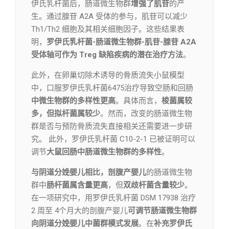
伊氏乳杆菌后，肠道微生物群
增强了肌苷
的产
生。通过腺苷 A2A 受体的参与，肌苷可以减少
Th1/Th2 细胞及其相关细胞因子。这些结果表
明，
罗伊氏乳杆菌-肠道微生物群-肌苷-腺苷 A2A
受体轴可作为 Treg 缺陷疾病的潜在治疗方法
。
此外，在卵巢切除术诱导的骨质流失小鼠模型
中，口服罗伊氏乳杆菌6475治疗导致空肠和回肠
中微生物群的多样性更高
。具体而言，
梭菌属较
多，但拟杆菌属较少
。然而，改变的肠道微生物
群是否与预防骨质流失直接相关还需要进一步研
究。 此外，罗伊氏乳杆菌 C10-2-1 已被证明可以
调节
大鼠回肠中肠道微生物群的多样性
。
与阴道分娩婴儿相比，
剖腹产婴儿
的肠道微生物
群中
肠杆菌属含量更高
，但
双歧杆菌含量较少
。
在一项研究中，用罗伊氏乳杆菌 DSM 17938 治疗
2 周至 4个月大的剖腹产婴儿
可调节肠道微生物群
向阴道分娩婴儿中菌群模式发展
。在
补充罗伊氏