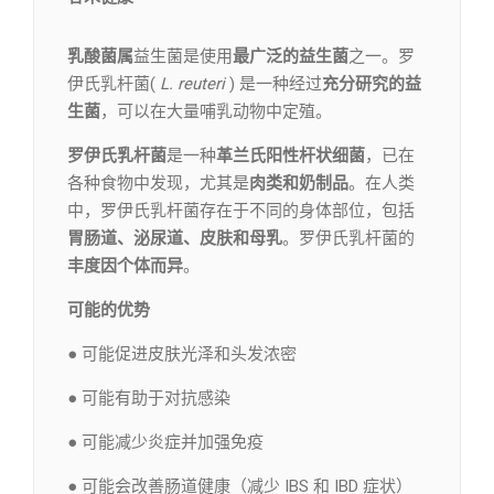
乳酸菌属
益生菌是使用
最广泛的益生菌
之一。罗
伊氏乳杆菌(
L. reuteri
) 是一种经过
充分研究的益
生菌
，可以在大量哺乳动物中定殖。
罗伊氏乳杆菌
是一种
革兰氏阳性杆状细菌
，已在
各种食物中发现，尤其是
肉类和奶制品
。在人类
中，罗伊氏乳杆菌存在于不同的身体部位，包括
胃肠道、泌尿道、皮肤和母乳
。罗伊氏乳杆菌的
丰度因个体而异
。
可能的优势
● 可能促进皮肤光泽和头发浓密
● 可能有助于对抗感染
● 可能减少炎症并加强免疫
● 可能会改善肠道健康（减少 IBS 和 IBD 症状）