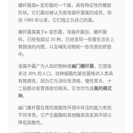
螺杆菌是ε-变形菌的一个属，具有特征性的螺旋
形状。它们最初被认为是弯曲杆菌属的成员，但
自 1989 年以来，它们独立为自己的属。
螺杆菌属属于ε-变形菌，弯曲杆菌目，螺杆菌
科，已经有超过 35 种。已经发现一些菌生活在上
胃肠道的内壁，以及哺乳动物和一些鸟类的肝脏
中。
该属中最广为人知的物种是
幽门螺杆菌
，它感染
多达 50% 的人口。这种细菌的某些菌株对人类具
有致病性，因为它与消化性溃疡、慢性胃炎、十
二指肠炎和胃癌密切相关。它也作为该
属的模式
种
。
幽门螺杆菌在胃的高酸性环境中存活的能力有些
不同寻常。它产生脲酶和其他酶来改变其环境以
降低其酸性。