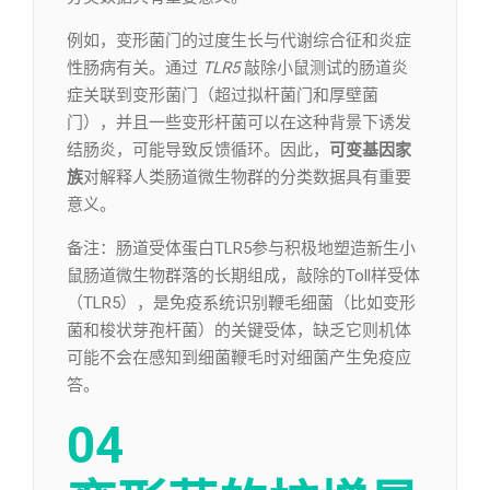
例如，变形菌门的过度生长与代谢综合征和炎症
性肠病有关。通过
TLR5
敲除小鼠测试的肠道炎
症关联到变形菌门（超过拟杆菌门和厚壁菌
门），并且一些变形杆菌可以在这种背景下诱发
结肠炎，可能导致反馈循环。因此，
可变基因家
族
对解释人类肠道微生物群的分类数据具有重要
意义。
备注：肠道受体蛋白TLR5参与积极地塑造新生小
鼠肠道微生物群落的长期组成，敲除的Toll样受体
（TLR5），是免疫系统识别鞭毛细菌（比如变形
菌和梭状芽孢杆菌）的关键受体，缺乏它则机体
可能不会在感知到细菌鞭毛时对细菌产生免疫应
答。
04