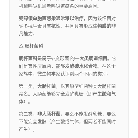
机械呼吸机患者呼吸道感染的重要原因。
铜绿假单胞菌感染通常难以治疗
，因为该细菌对
许多抗生素具有
抗性
，并且具有形成
生物膜的非
凡能力
。
△ 肠杆菌科
肠杆菌科
是属于γ-变形菌 的一
大类肠道细菌
。它
们是兼性厌氧菌，能够
发酵碳水化合物
。在这个
家族中，微生物学家认识到两个不同的类别。
第一类，
大肠杆菌
，以其原型细菌种类大肠杆菌
命名。大肠菌能够完全发酵乳糖（即产生
酸和气
体
）。
第二类，
非大肠杆菌
，要么不能发酵乳糖，要么
不能完全发酵（产生酸或气体，但两者不能同时
产生）。