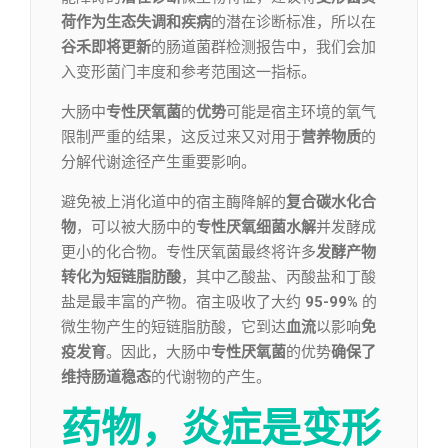
荷作为生态失调和疾病
的潜在诊断标准，所以在
谷禾即将更新
的肠道菌群检测报告中，我们会加
入变形菌门丰度和参考范围这一指标。
大肠中
专性厌氧菌
的
优势
可能是宿主环境的氧气
限制严重的结果，这反过来又对用于
营养物质
的
分解代谢途径产生重要影响。
避免被上消化道中的宿主酶降解的
复合碳水化合
物
，可以被大肠中的
专性厌氧细菌水
解
并发酵成
更小的化合物。专性厌氧菌最终将许多
发酵产物
转化为短链脂肪酸
，其中乙酸盐、丙酸盐和丁酸
盐是最丰富的产物。宿主吸收了大约
95-99%
的
微生物产生的短链脂肪酸，它到达
血流
以影响
免
疫发育
。因此，大肠中
专性厌氧菌
的优势
确保了
维持肠道稳态
的代谢物的产生。
药物，炎症
是变形