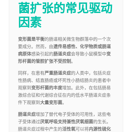
菌扩张的常见驱动
因素
变形菌是平衡
的肠道相关微生物群落中的一个次
要成分。然而，由
遗传易感性、化学物质或肠道
病原体
感染引起的
肠道炎症
会导致小鼠模型中
变
形杆菌的管腔扩张不受控制
。
同样，在患有
严重肠道炎症
的人类中，包括炎症
性肠病、结直肠癌或坏死性小肠结肠炎的患者中
观察到
变形杆菌的丰度
增加。此外，在包括肠易
激综合征和代谢综合征在内的低水平肠道炎症条
件下观察到
大量变形菌
。
肠道炎症
增加了替代电子受体的可用性，这些电
子受体通过
厌氧呼吸支持兼性厌氧细菌
的生长。
肠道炎症过程中产生的
活性氧
可以将
内源性硫化