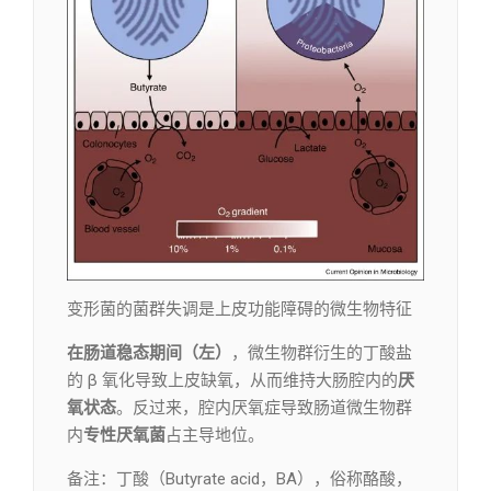
变形菌的菌群失调是上皮功能障碍的微生物特征
在肠道稳态期间（左）
，微生物群衍生的丁酸盐
的 β 氧化导致上皮缺氧，从而维持大肠腔内的
厌
氧状态
。反过来，腔内厌氧症导致肠道微生物群
内
专性厌氧菌
占主导地位。
备注：丁酸（Butyrate acid，BA），俗称酪酸，