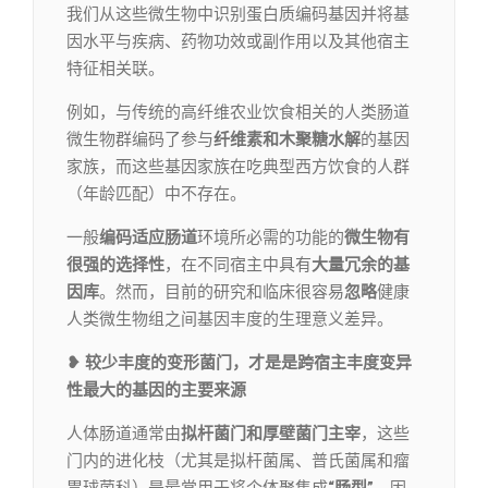
我们从这些微生物中识别蛋白质编码基因并将基
因水平与疾病、药物功效或副作用以及其他宿主
特征相关联。
例如，与传统的高纤维农业饮食相关的人类肠道
微生物群编码了参与
纤维素和木聚糖水解
的基因
家族，而这些基因家族在吃典型西方饮食的人群
（年龄匹配）中不存在。
一般
编码适应肠道
环境所必需的功能的
微生物有
很强的选择性
，在不同宿主中具有
大量冗余的基
因库
。然而，目前的研究和临床很容易
忽略
健康
人类微生物组之间基因丰度的生理意义差异。
❥ 较少丰度的变形菌门，才是是跨宿主丰度变异
性最大的基因的主要来源
人体肠道通常由
拟杆菌门和厚壁菌门主宰
，这些
门内的进化枝（尤其是拟杆菌属、普氏菌属和瘤