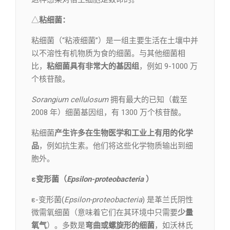
△
粘细菌：
粘细菌（“粘液细菌”）是一组主要生活在土壤中并
以不溶性有机物质为食的细菌。与其他细菌相
比，
粘细菌具有非常大的基因组
，例如 9-1000 万
个核苷酸。
Sorangium cellulosum
拥有最大的已知（截至
2008 年）细菌基因组，有 1300 万个核苷酸。
粘细菌
产生许多在生物医学和工业上有用的化学
品
，例如抗生素。他们将这些化学物质输出到细
胞外。
ε变形菌（
Epsilon-proteobacteria
）
ε-变形菌(
Epsilon-proteobacteria
) 是革兰氏阴性
微需氧细菌（意味着它们在其环境中只需要
少量
氧气
）。多数是
弯曲或螺旋形的细菌
，如沃林氏