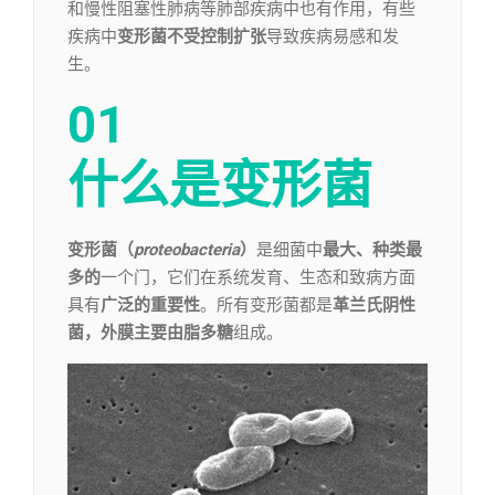
和慢性阻塞性肺病等肺部疾病中也有作用，有些
疾病中
变形菌不受控制扩张
导致疾病易感和发
生。
01
什么是变形菌
变形菌
（
proteobacteria
）
是细菌中
最大、种类最
多的
一个门，它们在系统发育、生态和致病方面
具有
广泛的重要性
。所有变形菌都是
革兰氏阴性
菌，外膜主要由脂多糖
组成。