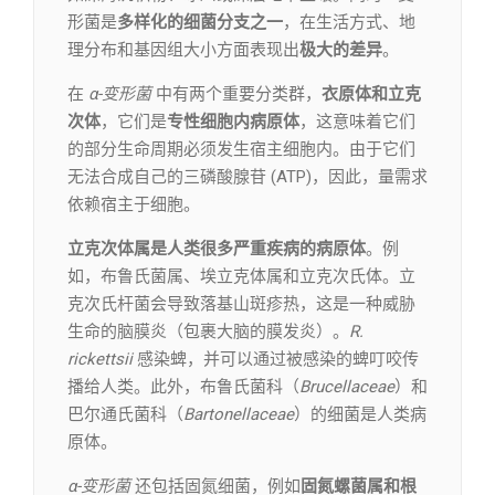
形菌是
多样化的细菌分支之一
，在生活方式、地
理分布和基因组大小方面表现出
极大的差异
。
在
α-变形菌
中有两个重要分类群，
衣原体和立克
次体
，它们是
专性细胞内病原体
，这意味着它们
的部分生命周期必须发生宿主细胞内。由于它们
无法合成自己的三磷酸腺苷 (ATP)，因此，量需求
依赖宿主于细胞。
立克次体属是人类很多严重疾病的病原体
。例
如，布鲁氏菌属、埃立克体属和立克次氏体。立
克次氏杆菌会导致落基山斑疹热，这是一种威胁
生命的脑膜炎（包裹大脑的膜发炎）。
R.
rickettsii
感染蜱，并可以通过被感染的蜱叮咬传
播给人类。此外，布鲁氏菌科（
Brucellaceae
）和
巴尔通氏菌科（
Bartonellaceae
）的细菌是人类病
原体。
α-变形菌
还包括固氮细菌，例如
固氮螺菌属和根