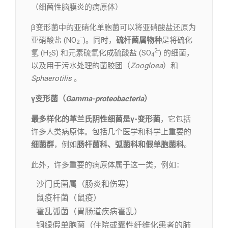
（细菌性脑膜炎的病原体）
β变形菌中的亚硝化单胞菌可以将亚硝酸盐还原为
–
亚硝酸盐 (NO
)。同时，
硫杆菌属物种
是将硫化
2
2-
氢 (H
S) 和元素硫氧化成硫酸盐 (SO
) 的细菌，
2
4
以及用于污水处理的菌胶团（
Zoogloea
）和
Sphaerotilis
。
γ变形菌（
Gamma-proteobacteria
）
最多样化的革兰氏阴性细菌是γ-变形菌
，它包括
许多人类病原体。包括几个医学和科学上重要的
细菌群
，例如
肠杆菌科、弧菌科和假单胞菌科
。
此外，许多重要的病原体属于这一类，例如：
沙门氏菌属（肠炎和伤寒）
鼠疫杆菌（鼠疫）
霍乱弧菌（胃肠道疾病霍乱）
铜绿假单胞菌（住院或囊性纤维化患者的肺