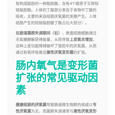
是构成脂肪的一种脂肪酸，含有4个碳原子又称短
链脂肪酸。人体的丁酸部分来自于食物中丁酸的
吸收，主要的来自结肠厌氧菌的发酵产生。人体
结肠产生的短链脂肪酸丁酸占比大部分）。
在肠道菌群失调期间（右）
，表面结肠细胞通过
无氧糖酵解获得能量，从而导致
上皮氧合增加
，
这种上皮功能障碍破坏了管腔中的厌氧菌，从而
通过有氧呼吸推动
兼性厌氧变形菌
的扩张。
肠内氧气
是变形菌
扩张的常见驱动因
素
健康结肠的厌氧菌
导致肠道微生物群的组成以
专
性厌氧菌
为主，而菌群失调通常与
兼性厌氧变形