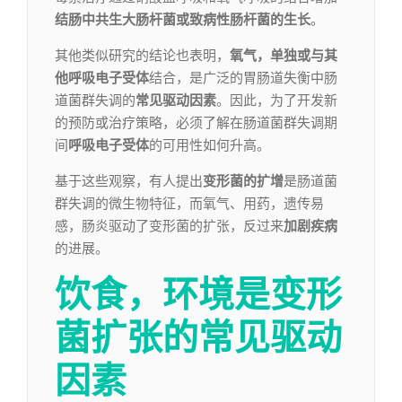
结肠中共生大肠杆菌或致病性肠杆菌的生长
。
其他类似研究的结论也表明，
氧气，单独或与其
他呼吸电子受体
结合，是广泛的胃肠道失衡中肠
道菌群失调的
常见驱动因素
。因此，为了开发新
的预防或治疗策略，必须了解在肠道菌群失调期
间
呼吸电子受体
的可用性如何升高。
基于这些观察，有人提出
变形菌的扩增
是肠道菌
群失调的微生物特征，而氧气、用药，遗传易
感，肠炎驱动了变形菌的扩张，反过来
加剧疾病
的进展。
饮食，环境
是变形
菌扩张的常见驱动
因素