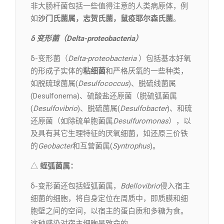
非大肠杆菌包括一些值得注意的人类病原体，例
如
沙门氏菌属，志贺氏菌，鼠疫耶尔森氏菌
。
δ 变形菌（Delta-proteobacteria）
δ-变形菌（
Delta-proteobacteria
）包括基本好氧
的形成子实体的
粘细菌
和严格厌氧的一些种类，
如脱硫球菌属(
Desulfococcus
)、脱硫线菌属
(Desulfonema)、硫酸盐还原菌（脱硫弧菌属
(
Desulfovibrio
)、脱硫菌属(
Desulfobacter
)、和硫
还原菌（如除硫单胞菌属
Desulfuromonas
），以
及具有其它生理特征的厌氧细菌，如还原三价铁
的
Geobacter
和互营菌属(
Syntrophus
)。
△
蛭弧菌属：
δ-变形菌还包括蛭弧菌属，
Bdellovibrio
侵入宿主
细菌的细胞，将自身定位在周质中，即质膜和细
胞壁之间的空间，以宿主的蛋白质和多糖为食。
这种感染对宿主细胞是致命的。