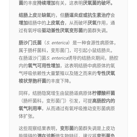
菌
的丰度
持续增加
有关，这表明
厌氧菌的破坏
。
结肠上皮
是
缺氧
的，但
肠道炎症或抗生素治疗
会
增加
结肠中的
上皮氧合
，从而破坏
厌氧
作用，通
过有氧呼吸
驱动兼性厌氧变形菌
的菌群失调。
肠沙门氏菌
（
S. enterica
）是一种食源性病原体，
属于肠杆菌科，变形菌门，可引起小鼠结肠炎。
在肠道沙门菌
S. enterica
诱导的结肠炎期间，肠腔
内的
氧气可用性增加
，这表明结肠中病原体的氧
气呼吸依赖性大量繁殖以及随之而来的
专性厌氧
梭状芽胞杆菌
的丰度下降。
同样，结肠隐窝增生由鼠肠道病原体
柠檬酸杆菌
（肠杆菌科，变形菌门）引发，可提
高肠腔内的
氧气利用率
，从而通过有氧呼吸推动变形菌病原
体扩张。
这些观察结果表明，
变形菌
的菌群失调是上皮功
能障碍的
潜在诊断
微生物特征，建议将
变形菌负