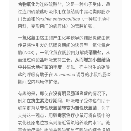
合物氧化
为连四硫酸盐，这是一种电子受体，通
过连四硫酸盐呼吸作用在鼠结肠中驱动类似肠沙
门氏菌和
Yersinia enterocolitica
（一种属于肠杆
菌科，变形菌门的病原体）的管腔扩张 。
一氧化氮
由宿主酶产生化学诱导的结肠炎或由遗
传易感性引发的结肠炎期间的诱导型一氧化氮合
酶(iNOS) 。一氧化氮在肠腔内分解成
硝酸盐
，从
而通过硝酸盐呼吸支持生长，
从而增加小鼠结肠
中共生大肠杆菌的丰度
。类似，宿主衍生的硝酸
盐的呼吸有助于在
S. enterica
诱导的小鼠结肠炎
期间腔内病原体扩张。
有趣的是，即使在
没有明显肠道炎症
的情况下，
例如在
抗生素治疗期间
，呼吸电子受体也有助于
细菌群落从
专性厌氧菌转变为兼性厌氧菌
。为了
支持这一观点，用
链霉素治疗小鼠
可将盲肠中的
氧化还原电位提高到接近需氧培养液的水平。链
霉素治疗通过硝酸盐呼吸和氧气呼吸的结合增加