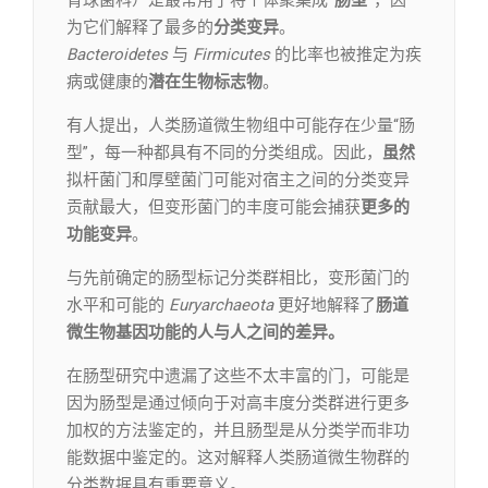
胃球菌科）是最常用于将个体聚集成
“肠型”
，因
为它们解释了最多的
分类变异
。
Bacteroidetes
与
Firmicutes
的比率也被推定为疾
病或健康的
潜在生物标志物
。
有人提出，人类肠道微生物组中可能存在少量“肠
型”，每一种都具有不同的分类组成。因此，
虽然
拟杆菌门和厚壁菌门可能对宿主之间的分类变异
贡献最大，但变形菌门的丰度可能会捕获
更多的
功能变异
。
与先前确定的肠型标记分类群相比，变形菌门的
水平和可能的
Euryarchaeota
更好地解释了
肠道
微生物基因功能的人与人之间的差异。
在肠型研究中遗漏了这些不太丰富的门，可能是
因为肠型是通过倾向于对高丰度分类群进行更多
加权的方法鉴定的，并且肠型是从分类学而非功
能数据中鉴定的。这对解释人类肠道微生物群的
分类数据具有重要意义。