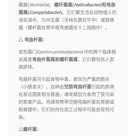
菌属(
Wolinella
)、
螺杆菌属(
Helicobacter
)和弯曲
菌属(
Campylobacter
)
。它们都生活在动物或人的
消化道中，为共生菌（沃林氏菌在牛中）或致病
菌（螺杆菌在胃中或弯曲菌在十二指肠中）。
△ 弯曲杆菌：
变形菌门
Epsilon-proteobacteria
中的两个临床相
关属是
弯曲杆菌属和螺杆菌属
，它们都包括人类
病原体。
弯曲杆菌可引起食物中毒，表现为严重的肠炎
（小肠发炎）。这种由
空肠弯曲杆菌
引起的疾病
在发达国家相当普遍，通常是因为食用了受污染
的家禽产品。鸡通常携带空肠弯曲杆菌在胃肠道
和粪便中，它们的肉在加工过程中可能会受到污
染。
△螺杆菌：