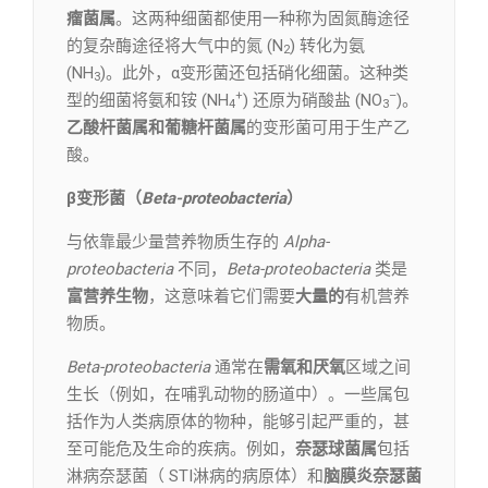
瘤菌属
。这两种细菌都使用一种称为固氮酶途径
的复杂酶途径将大气中的氮 (N
) 转化为氨
2
(NH
)。此外，α变形菌还包括硝化细菌。这种类
3
+
–
型的细菌将氨和铵 (NH
) 还原为硝酸盐 (NO
)。
4
3
乙酸杆菌属和葡糖杆菌属
的变形菌可用于生产乙
酸。
β变形菌（
Beta-proteobacteria
）
与依靠最少量营养物质生存的
Alpha-
proteobacteria
不同，
Beta-proteobacteria
类是
富营养生物
，这意味着它们需要
大量的
有机营养
物质。
Beta-proteobacteria
通常在
需氧和厌氧
区域之间
生长（例如，在哺乳动物的肠道中）。一些属包
括作为人类病原体的物种，能够引起严重的，甚
至可能危及生命的疾病。例如，
奈瑟球菌属
包括
淋病奈瑟菌（ STI淋病的病原体）和
脑膜炎奈瑟菌