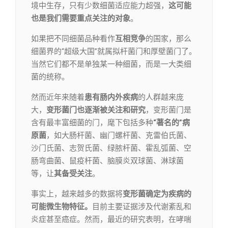
境中生存，只有少数细菌适应能力超强，
这可能
也是我们需要重点关注的对象
。
如果把不同细菌品种看作
互相竞争
的国家，那么
细菌界的“超级大国”就属拟杆菌门和厚壁菌门了。
当然它们都不是单独某一种细菌，而是一大类细
菌的统称。
然而近年来随着
患有肠内外疾病
的人群越来庞
大，
变形菌门也逐渐被关注和研究
，变形菌门是
含有最丰富细菌的门，麾下包括多种
“著名的”病
原菌
，如大肠杆菌、幽门螺杆菌、克雷伯氏菌、
沙门氏菌、志贺氏菌、绿脓杆菌、霍乱弧菌、空
肠弯曲菌、鼠疫杆菌、脑膜炎双球菌、淋球菌
等，让
其备受关注
。
事实上，越来越多的数据将
变形菌确定为疾病的
可能微生物特征。
目前主要证据涉及代谢紊乱和
炎症甚至癌症。然而，最近的研究表明，在哮喘