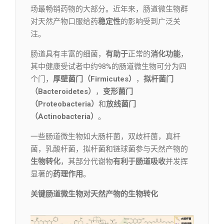
场最畅销药物的大部分。近年来，肠道微生物群
对天然产物口服给药
稳定性
的影响受到广泛关
注。
肠道具有丰富的细菌，
有助于
正常的
消化功能
，
其中健康受试者中约98%的肠道微生物可分为四
个门，
厚壁菌门（Firmicutes）
，
拟杆菌门
（Bacteroidetes）
，
变形菌门
（Proteobacteria）
和
放线菌门
（Actinobacteria）
。
一些肠道微生物如大肠杆菌，双歧杆菌，真杆
菌，乳酸杆菌，拟杆菌和链球菌参与天然产物的
生物转化
，其部分代谢物
有利于
肠道吸收
并发挥
显著的
药理作用
。
关键肠道微生物对天然产物的生物转化