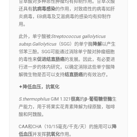
甘草酸对多种恶性肿瘤均有抑制作用。甘草次酸
还具有
抗病毒感染
的作用，对致癌性的病毒如肝
炎病毒，EB病毒及艾滋病毒的感染均有抑制作
用。
此外，单宁酸被
Streptococcus gallolyticus
subsp.Gallolyticus
（SGG）的单宁酶
降解
以产生
邻苯三酚。SGG可能通过消除单宁酸对肿瘤细胞
的毒性来
促进结直肠癌
的发展。因此，有必要进
行进一步的体内研究，以确定消除这些单宁酸降
解微生物是否可以支持
结直肠癌
的有效治疗。
✦降低血压，抗氧化
S.thermophilus
GIM 1.321
很高
的
β-葡萄糖苷酶
生
产能力，用于将果实花青素降解为绿原酸，咖啡
酸和阿魏酸。
CAA和CHA（10/15毫克/千克/天）的施用可以
降
低血压
并发挥
抗氧化
作用。