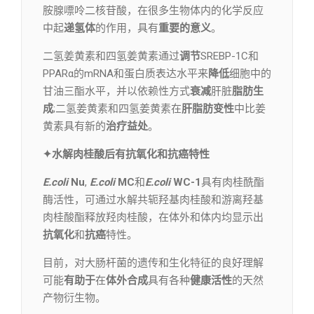
胺腺嘌呤二核苷酸，在很多生物体内的化学反应
中起
递氢体
的作用，具有
重要的意义
。
二氢姜黄素和四氢姜黄素通过
调节
SREBP-1C和
PPARα的mRNA和蛋白质表达水平来
降低
细胞中的
甘油三酯水平，并以依赖性方式
衰减
肝脏
脂肪生
成
;二氢姜黄素和四氢姜黄素在
肝脂肪变性
中比姜
黄素具有新的
治疗益处
。
✦水解肉桂酸后有抗氧化和抗癌特性
E.coli
Nu
,
E.coli
MC
和
E.coli
WC-1
具有肉桂酰酯
酶活性，可通过水解共轭羟基肉桂酸和游离羟基
肉桂酸酯释放羟肉桂酸，在体外和体内均显示出
抗氧化
和
抗癌
特性。
目前，对大肠杆菌的遗传和生化特征的良好理解
可能
有助于
在
体外合成
具有各种
健康活性
的天然
产物衍生物。