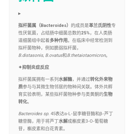
▸
拟杆菌属（Bacteroides）
的成员是
革兰氏阴性
专
性厌氧菌，占结肠中细菌总数的
25%
，在人类肠
道细菌组中起着
多种作用
。在临床中经常检测到
拟杆菌物种，例如脆弱拟杆菌，
B.distasonis
,
B.ovatus
和
B.thetaiotaomicron
。
✦抑制炎症反应
拟杆菌属拥有一系列
水解酶
，并通过
转化外来物
质
参与与其微生物邻居的物种间关联。体外共孵
育实验表明，某些拟杆菌物种参与类黄酮的
生物
转化
。
Bacteroides sp.
45表达α-L-鼠李糖苷酶和β-芦丁
糖苷酶，用于将芦丁
水解
成槲皮素3-O-葡萄糖
苷，槲皮素和白花青素。