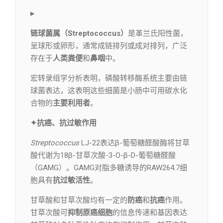
▸
链球菌属（Streptococcus）
是革兰氏阳性菌，
呈球形或卵形，通常成链排列或成对排列，广泛
存在于
人类粪便
和
鼻咽
中。
宏转录组学分析表明，磷酸转移酶系统主要由链
球菌表达，这表明这些细菌是小肠中可用碳水化
合物的
主要利用者
。
✦抗癌、抗过敏作用
Streptococcus
LJ-22表达β-葡萄糖醛酸酶将甘草
酸代谢为18β-甘草次酸-3-O-β-D-葡萄糖醛酸
（GAMG）。GAMG对脂多糖诱导的RAW264.7细
胞具有
抗过敏活性
。
甘草酸和甘草次酸均有一定的
防癌
和
抗癌
作用。
甘草次酸可
抑制原癌细胞
的信息传递和基因表达.