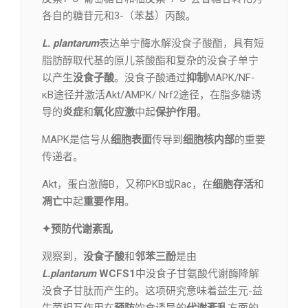
各自的糖苷元和3-（苯基）丙酸。
L. plantarum
表达单宁酶水解没食子酸酯，具有短
脂肪醇取代基的原儿茶酸酯和复杂的没食子单宁
以产生
没食子酸
。没食子酸通过
抑制
MAPK/NF-
κB途径并激活Akt/AMPK/ Nrf2途径，在脂多糖诱
导的
炎症
和
氧化应激
中起
保护作用
。
MAPK是信号从
细胞表面
传导到
细胞核内部
的重要
传递者。
Akt，蛋白激酶B，又称PKB或Rac，在
细胞存活
和
凋亡
中起
重要作用
。
✦预防代谢紊乱
观察到，
没食子酸
和
邻苯三酚
是由
L.plantarum
WCFS1
中没食子甘氨酸代谢酶降解
没食子甘肽而产生的。这项研究意味着益生元-益