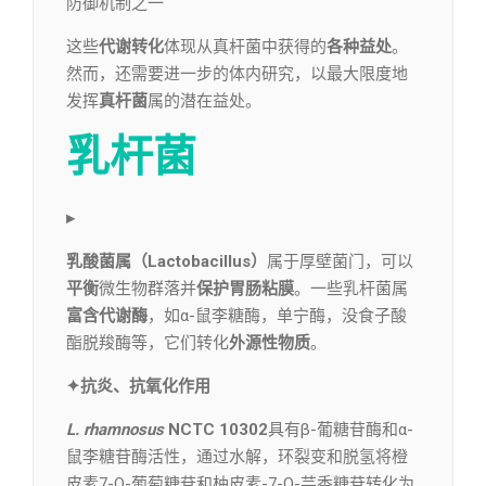
防御机制之一
这些
代谢转化
体现从真杆菌中获得的
各种益处
。
然而，还需要进一步的体内研究，以最大限度地
发挥
真杆菌
属的潜在益处。
乳杆菌
▸
乳酸菌属（Lactobacillus）
属于厚壁菌门，可以
平衡
微生物群落并
保护胃肠粘膜
。一些乳杆菌属
富含
代谢酶
，如α-鼠李糖酶，单宁酶，没食子酸
酯脱羧酶等，它们转化
外源性物质
。
✦抗炎、抗氧化作用
L. rhamnosus
NCTC 10302
具有β-葡糖苷酶和α-
鼠李糖苷酶活性，通过水解，环裂变和脱氢将橙
皮素7-O-葡萄糖苷和柚皮素-7-O-芸香糖苷转化为