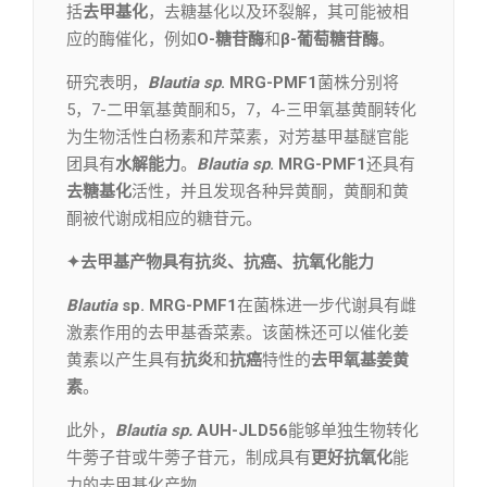
括
去
甲基化
，去糖基化以及环裂解，其可能被相
应的酶催化，例如
O-糖苷酶
和
β-葡萄糖苷酶
。
研究表明，
Blautia sp
. MRG-PMF1
菌株分别将
5，7-二甲氧基黄酮和5，7，4-三甲氧基黄酮转化
为生物活性白杨素和芹菜素，对芳基甲基醚官能
团具有
水解能力
。
Blautia sp
. MRG-PMF1
还具有
去糖基化
活性，并且发现各种异黄酮，黄酮和黄
酮被代谢成相应的糖苷元。
✦去甲基产物具有抗炎、抗癌、抗氧化能力
Blautia
sp. MRG-PMF1
在菌株进一步代谢具有雌
激素作用的去甲基香菜素。该菌株还可以催化姜
黄素以产生具有
抗炎
和
抗癌
特性的
去甲氧基姜黄
素
。
此外，
Blautia sp.
AUH-JLD56
能够单独生物转化
牛蒡子苷或牛蒡子苷元，制成具有
更好抗氧化
能
力的去甲基化产物。