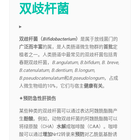
双歧杆菌
▸
双歧杆菌（
Bifidobacterium
）
是属于放线菌门的
广泛而丰富
的属，是人类肠道微生物群的
首批
定
植者之一。人类肠道中最常见的双歧杆菌包括青
春期双歧杆菌，
B.angulatum,
B.bifidum, B. breve,
B.catenulatum, B.dentium, B.longum,
B.pseudocatenulatum
和
B.pseudolongum
，占成
人微生物组的10%，它们与宿主
健康有关
。
✦预防急性肝损伤
某些种类的双歧杆菌可以通过表达阿魏酰酯酶产
生
酚酸
。例如，动物双歧杆菌的阿魏酰酯酶可以
将绿原酸（CHA）
水解
成咖啡酸（CAA）。咖啡
酸可以通过
增加
Nrf2转录来
预防
对乙酰氨基酚诱