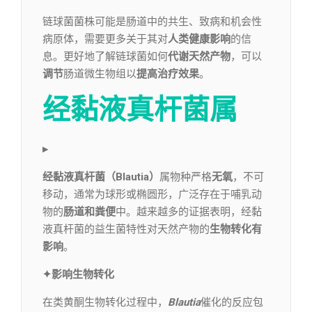
链球菌菌株可能是肠道中的共生、致病和机会性
病原体，需要更多关于其对
人类健康影响
的信
息。更好地了解链球菌如何
代谢天然产物
，可以
调节
肠道微生物组以
提高治疗效果
。
经黏液真杆菌属
▸
经黏液真杆菌（Blautia）
属物种严格
无氧
，不可
移动，通常为球形或椭圆形，广泛存在于哺乳动
物的
肠道和粪便
中。越来越多的证据表明，经黏
液真杆菌的益生菌特性对天然产物的
生物转化有
影响
。
✦影响生物转化
在类黄酮生物转化过程中，
Blautia
催化的反应包