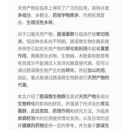
天然产物在临床上得到了广泛的应用，其特点是
多组分
、多靶点、
药效学物质多
、作用机理复
杂、
生理活性多样
。
对于口服天然产物，
肠道菌群
与临床疗效
密切相
关
，但这种关系尚不明朗。肠道微生物在酶系统
多样性引起的天然产物的
转化和利用
中起着
重要
作用
。黄酮类化合物、生物碱、木酚素和酚类等
有效成分不能通过人体消化酶直接代谢，但可以
通过肠道微生物产生的酶
转化
，然后
加以利用
。
因此，重点是通过肠道微生物群进行
天然产物的
代谢
。
本文介绍了
肠道微生物群
及其对
天然产物
各组分
生物转化
的影响的研究，并强调了所涉及的
常见
菌群
，
反应类型
，
药理作用
和研究方法。为临床
疾病防治
中的应用提供理论支持，以及日常的选
择
健康的药物
提供一定的参考，并为基于
肠道生