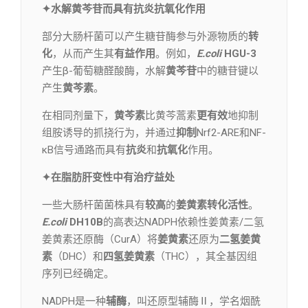
✦水解黄芩苷而具有抗炎抗氧化作用
部分大肠杆菌可以产生糖苷酶参与外源物质的
转
化
，从而产生其
有益作用
。例如，
E.coli
HGU-3
产生β-葡萄糖醛酸酶，水解
黄芩苷
中的糖苷键以
产生
黄芩素
。
在相同剂量下，
黄芩素
比黄芩蒿素
更有效
地抑制
组胺诱导的抓挠行为，并通过
抑制
Nrf2-ARE和NF-
κB信号通路而具有
抗炎
和
抗氧化
作用。
✦在脂肪肝变性中有治疗益处
一些大肠杆菌菌株具有
较高
的
姜黄素转化活性
。
E.coli
DH10B
的高表达NADPH依赖性姜黄素/二氢
姜黄素还原酶（CurA）将
姜黄素
还原为
二氢姜黄
素
（DHC）和
四氢姜黄素
（THC），其全基因组
序列已经确定。
NADPH是一种
辅酶
，叫还原型辅酶Ⅱ，学名烟酰