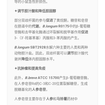
导的小鼠急性肝损伤。
✦调节胆汁酸和降低胆固醇
部分双歧杆菌的参与
促进
了黄烷酮，糖苷和皂苷
在肠道中的
代谢
。
B.longum
R0175
中的β-葡萄糖
苷酶和去甲基化酶通过环裂解和脱甲基作用
促进
3-（3′-羟基苯基）丙酸和3-苯丙酸的产生。
B.longum
SBT2928
水解六种主要的人类和两种
动物胆汁盐。因此，双歧杆菌可以
调节
胆汁酸代
谢并
降低
体内胆固醇水平。
✦抗肿瘤和提高免疫
此外，
B.breve
ATCC 15700
产生β-葡萄糖苷酶，
在人参皂苷Rd的C-3和C-20位置裂解糖苷，生成
脱糖基化的
人参皂苷
。
人参皂苷主要存在于
人参
和
马铃薯
药材中