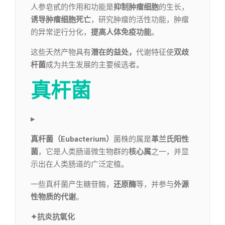
人参皂甙的作用和功能是
抑制肿瘤细胞
的生长，
诱导肿瘤细胞死亡
，研究肿瘤的活性功能，肿瘤
的异常逆行分化，
提高人体免疫功能
。
这些天然产物具有
潜在的益处，
代谢特征使
双歧
杆菌
成为共生发展的主要候选者。
真杆菌
▸
真杆菌（Eubacterium）
菌株的属是
革兰氏阳性
菌
，它是人类肠道微生物群的
核心属
之一，并显
示出在人类肠道的广泛定植。
一些真杆菌产生糖苷酶，
还原酶
等，并参与
外源
性物质的代谢
。
✦抗炎抗氧化