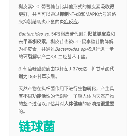
槲皮素3-O-葡萄糖苷比其他形式的槲皮素
吸收得
更好
，并且可以通过
抑制
NF-κB和MAPK信号通路
来
抑制
结肠炎小鼠的
炎症反应
。
Bacteroides sp
. 54将槲皮苷代谢为
羟基槲皮素
和
去甲基槲皮素
。槲皮苷也被α-L-鼠李糖苷酶降解
为槲皮素，并通过
Bacteroides sp
.45进行进一步
的
环裂解
以产生3,4-二羟基苯甲酸。
β-葡萄糖醛酸酶由拟杆菌J-37表达，将甘草酸
代
谢
为18β-甘草次酸。
天然产物在拟杆菌作用下进行
生物转化
，产生具
有
不同功能活性
的代谢物。了解人体内天然产物
的整个过程以评估其对
人体健康
的影响是
很重要
的。
链球菌