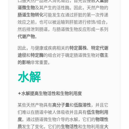
口服天然产品进入消化道后，首先会接触
大量肠
道微生物
及其产生的活性酶。因此，天然产物的
肠道生物转化
可能发生在通过肝脏的第一次传递
效应之前，也可以被运输到肝脏进行修饰/结合，
然后排泄到肠道，与肠道微生物反应形成一系列
代谢产物
。
因此，与健康或疾病相关的
特定菌株
、
特定代谢
途径
和
特定酶
的组合对于确定肠道微生物对
宿主
的影响
非常重要。
水解
✦水解提高生物活性和生物利用度
某些天然产物具有
高分子量
和
低脂溶性
，并且它
们难以在肠道中被人体吸收并且具有
低生物利用
度
。通过肠道微生物介导的水解，它们的
物理性
质
发生了变化，它们的
生物活性
和生物利用度
大