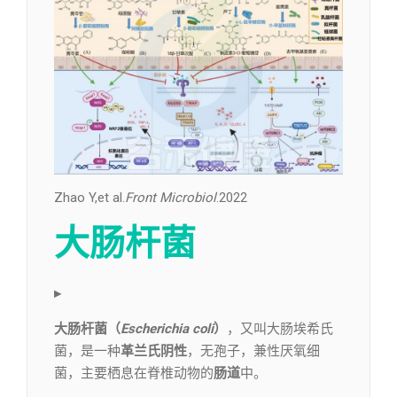
Zhao Y,et al.
Front Microbiol
.2022
大肠杆菌
▸
大肠杆菌（
Escherichia coli
）
，又叫大肠埃希氏
菌，是一种
革兰氏阴性
，无孢子，兼性厌氧细
菌，主要栖息在脊椎动物的
肠道
中。