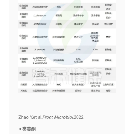
Zhao Y,et al.
Front Microbiol
.2022
✦类黄酮