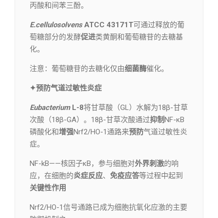
丙酸和间苯三酚。
E.cellulosolvens
ATCC 43171T
可通过释放的葡
萄糖部分的发酵
促进
类黄酮和葡萄糖苷的去糖基
化。
注意：葡萄糖苷的去糖化仅由
细菌酶
催化。
✦预防气道过敏性炎症
Eubacterium
L-8
将甘草酸（GL）水解为18β-甘草
次酸（18β-GA）。18β-甘草次酸通过
抑制
NF-κB
磷酸化和
增强
Nrf2/HO-1通路来
预防
气道过敏性炎
症。
NF-kB——核因子κB，参与细胞对
外界刺激
的响
应，在细胞的
炎症反应
、
免疫应答
等过程中起到
关键性作用
Nrf2/HO-1信号通路已成为细胞抗氧化应激的主要