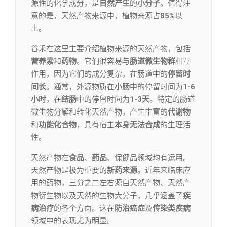
源性的化学成分，是
自然产生
的
小分子
。值得注
意的是，天然产物来源中，植物来源占
85%
以
上。
谷禾在这里主要介绍植物来源的天然产物，包括
营养素
和
药物
。它们很容易与
肠道微生物群
相互
作用，因为它们的成分复杂，在肠道中的
停留时
间长
。通常，外源物质在
小肠
中的停留时间为
1-6
小时
，在
结肠
中的停留时间为
1-3天
。特定的肠道
微生物分解和转化天然产物，产生丰富的
代谢物
和
功能化合物
，具有宿主
本身无法合成
的生理活
性。
天然产物在
食品
、
药品
、保健品领域均有运用。
天然产物是极为重要的
新药来源
。近年来临床应
用的药物，三分之二左右源自天然产物、天然产
物衍生物以及天然的生物大分子，几乎涵盖了
疾
病治疗
的各个方面。这在
防治癌症
及
传染类疾病
领域中的表现尤为明显。