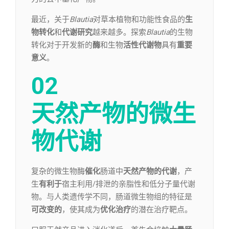
最近，关于
Blautia
对草本植物和功能性食品的
生
物转化
和
代谢研究
越来越多。探索
Blautia
的生物
转化对于开发新的
酶
和生物
活性代谢物
具有
重要
意义
。
02
天然产物的微生
物代谢
复杂的微生物酶
催化
肠道中
天然产物的代谢
，产
生
有利于
宿主利用/排泄的亲脂性和低分子量代谢
物。与人类遗传学不同，肠道微生物组的特征是
可改变的
，使其成为
优化治疗
的潜在治疗靶点。