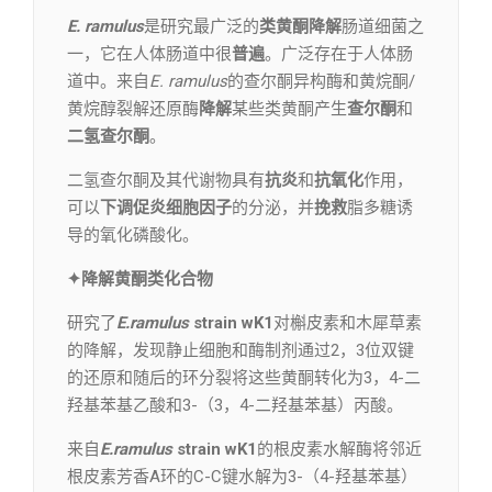
E. ramulus
是研究最广泛的
类黄酮降解
肠道细菌之
一，它在人体肠道中很
普遍
。广泛存在于人体肠
道中。来自
E. ramulus
的查尔酮异构酶和黄烷酮/
黄烷醇裂解还原酶
降解
某些类黄酮产生
查尔酮
和
二氢查尔酮
。
二氢查尔酮及其代谢物具有
抗炎
和
抗氧化
作用，
可以
下调
促炎细胞因子
的分泌，并
挽救
脂多糖诱
导的氧化磷酸化。
✦降解黄酮类化合物
研究了
E.ramulus
strain wK1
对槲皮素和木犀草素
的降解，发现静止细胞和酶制剂通过2，3位双键
的还原和随后的环分裂将这些黄酮转化为3，4-二
羟基苯基乙酸和3-（3，4-二羟基苯基）丙酸。
来自
E.ramulus
strain wK1
的根皮素水解酶将邻近
根皮素芳香A环的C-C键水解为3-（4-羟基苯基）