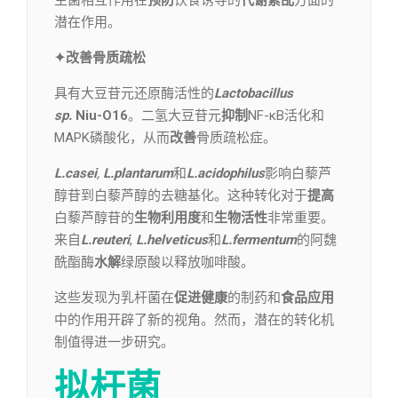
生菌相互作用在
预防
饮食诱导的
代谢紊乱
方面的
潜在作用。
✦改善骨质疏松
具有大豆苷元还原酶活性的
Lactobacillus
sp.
Niu-O16
。二氢大豆苷元
抑制
NF-κB活化和
MAPK磷酸化，从而
改善
骨质疏松症。
L.casei
,
L.plantarum
和
L.acidophilus
影响白藜芦
醇苷到白藜芦醇的去糖基化。这种转化对于
提高
白藜芦醇苷的
生物利用度
和
生物活性
非常重要。
来自
L.reuteri
,
L.helveticus
和
L.fermentum
的阿魏
酰酯酶
水解
绿原酸以释放咖啡酸。
这些发现为乳杆菌在
促进健康
的制药和
食品应用
中的作用开辟了新的视角。然而，潜在的转化机
制值得进一步研究。
拟杆菌