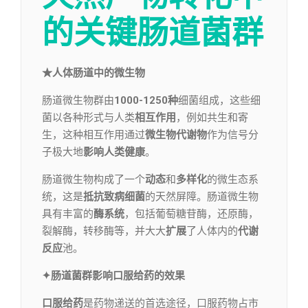
的关键肠道菌群
★人体肠道中的微生物
肠道微生物群由
1000-1250种
细菌组成，这些细
菌以各种形式与人类
相互作用
，例如共生和寄
生，这种相互作用通过
微生物代谢物
作为信号分
子极大地
影响人类健康
。
肠道微生物构成了一个
动态
和
多样化
的微生态系
统，这是
抵抗致病细菌
的天然屏障。肠道微生物
具有丰富的
酶系统
，包括葡萄糖苷酶，还原酶，
裂解酶，转移酶等，并大大
扩展
了人体内的
代谢
反应
池。
✦肠道菌群影响口服给药的效果
口服给药
是药物递送的首选途径，口服药物占市