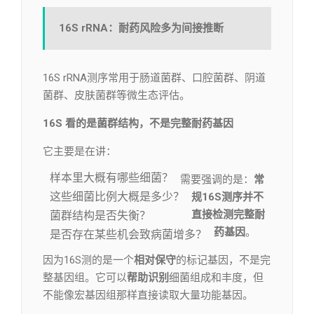
16S rRNA：
耐药风险多为间接推断
16S rRNA测序常用于肠道菌群、口腔菌群、阴道
菌群、皮肤菌群等微生态评估。
16S 看的是菌群结构，不是完整耐药基因
它主要是在讲：
样本里大概有哪些细菌？
需要强调的是：
常
这些细菌比例大概是多少？
规16S测序并不
直接检测完整耐
菌群结构是否失衡？
药基因
。
是否存在某些机会致病菌增多？
因为16S测的是一个
相对保守
的标记基因，不是完
整基因组。它可以
帮助识别
细菌组成和丰度，但
不能像宏基因组那样直接读取大量功能基因。