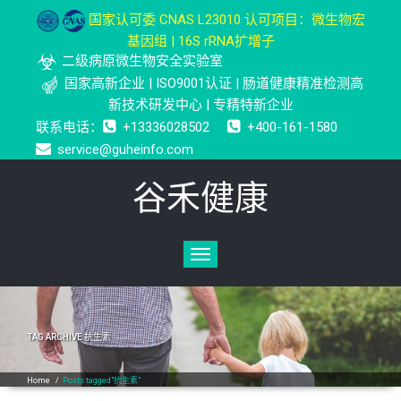
国家认可委 CNAS L23010 认可项目：微生物宏
基因组 | 16S rRNA扩增子
二级病原微生物安全实验室
国家高新企业 | ISO9001认证 | 肠道健康精准检测高
新技术研发中心 | 专精特新企业
联系电话：
+13336028502
+400-161-1580
service@guheinfo.com
谷禾健康
Toggle
navigation
TAG ARCHIVE
抗生素
Home
/
Posts tagged"抗生素"