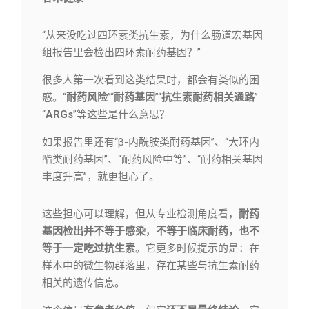
“从来没吃过四环素类抗生素，为什么肠道宏基因
组报告里会检出四环素耐药基因？”
很多人第一次看到这类结果时，都会有类似的困
惑。“
耐药风险
”“
耐药基因
”“
抗生素耐药相关通路
”
“
ARGs
”等这些是什么意思？
如果报告里还有“β-内酰胺类耐药基因”、“大环内
酯类耐药基因”、“耐药风险中等”、“耐药相关基因
丰度升高”，就更担心了。
这些担心可以理解，但从专业检测角度看，
耐药
基因检出并不等于感染
，
不等于临床耐药，也不
等于一定吃过抗生素
。它更多时候提示的是：在
样本中的微生物群落里，存在某些与抗生素耐药
相关的遗传信息。