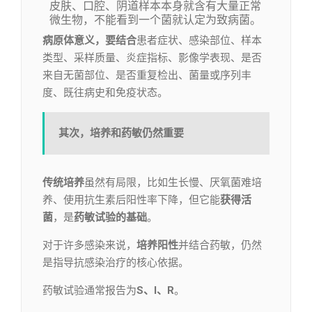
皮肤、口腔、阴道样本本身就含有大量正常
微生物，不能看到一个菌就认定为致病菌。
病原体意义，要
结合
患者症状、感染部位、样本
类型、采样质量、炎症指标、影像学表现、是否
来自无菌部位、是否重复检出、菌量或序列丰
度、既往病史和免疫状态。
其次，培养和药敏仍然重要
传统培养
虽然有局限，比如生长慢、厌氧菌难培
养、使用抗生素后阳性率下降，但它能
获得活
菌
，是
药敏试验的基础
。
对于许多感染来说，
培养阳性
并结合药敏，仍然
是指导抗感染治疗的核心依据。
药敏试验通常报告为
S、I、R
。