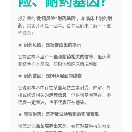
险、
耐药基因？
报告里的“
耐药风险
”“
耐药基因
”，和
临床上说的耐
药
，其实并不是一回事。首先我们来了解一下这
些概念：
★
耐药风险
：
是报告给出的提示
它提醒样本里有一
些和耐药相关的信号
，但还需
要结合样本来源、病原体和临床情况判断。
★
耐药基因
：
是DNA层面的线索
它说明样本中存在某些与抗生素耐受、降解、外
排或修饰相关的
遗传信息
。但耐药基因存在，
不
代表一定表达，也不代表正在感染
。
★
表型耐药
：
是药敏试验看到的实际表现
也就是把
活菌培养出来
后，看它对某种抗生素是