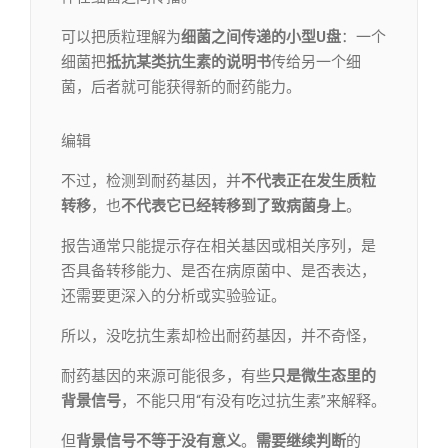
可以把质粒理解为
细菌之间传递的小型U盘
：一个
细菌把
抵抗某类抗生素的说明书
传给另一个细
菌，后者就可能获得新的耐药能力。
编辑​
不过，检测到耐药基因，并
不代表正在发生质粒
转移
，也
不代表它已经转移到了致病菌身上
。
报告通常只能提示存在相关基因或相关序列，是
否具备转移能力、是否在病原菌中、是否表达，
还需要更深入的分析或实验验证。
所以，没吃抗生素却检出耐药基因，并不奇怪，
耐药基因的来源可能很多，有些
只是微生态里的
背景信号
，不能只用“有没有吃过抗生素”来解释。
但
背景信号不等于没有意义
。
需要继续判断
的