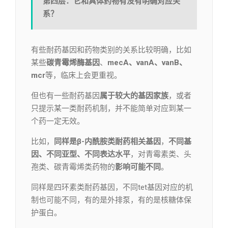
第四层：它和具体药物有没有明确对应关
系？
有些耐药基因和药物类别的关系比较明确，比如
某些
碳青霉烯酶基因
、
mecA、vanA、vanB、
mcr
等，临床上会更重视。
但也有一些耐药基因
属于较大的基因家族
，或者
只提示某一类耐药机制，并不能简单对应到某一
个药一定无效。
比如，
同样是β-内酰胺类耐药相关基因
，
不同基
因、不同亚型、不同表达水平
，对青霉素类、头
孢类、碳青霉烯类药物的
影响可能不同
。
同样是四环素类耐药基因，不同tet基因对应的机
制也可能不同，有的是外排泵，有的是核糖体保
护蛋白。