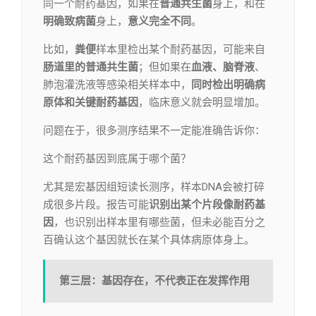
同一个耐药基因，如果在
普通共生菌
身上，和在
明确致病菌
身上，
意义完全不同
。
比如，
粪便
样本里检出某个耐药基因，可能来自
肠道里的普通共生菌
；但如果在
血液、脑脊液
、
肺泡灌洗液等感染相关样本中，
同时检出明确病
原体和关键耐药基因
，临床意义就会明显增加。
问题在于，很多测序结果不一定能准确告诉你：
这个耐药基因到底属于哪个菌？
尤其是宏基因组短读长测序，样本DNA会被打碎
成很多片段。报告可能
识别出某个片段像耐药基
因
，也识别出样本里有哪些菌，但未必能百分之
百确认这个基因就长在某个具体病原体身上。
第三层：基因存在，不代表正在发挥作用