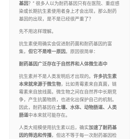
基因
？” 很多人以为耐药基因只有在医院、重症感
染或长期抗生素使用者身上才会出现，那么耐药
基因的出现，是不是已经很严重了？
先不用这样理解。
抗生素使用确实会促进耐药菌和耐药基因的富
集，
但它不是唯一原因
。原因很简单：
耐药基因广泛存在于自然界和人体微生态中
抗生素并不是人类发明后才出现的。
许多抗生素
本来就来源于微生物
，比如青霉素来自真菌，链
霉素来自放线菌。微生物之间在自然界中长期竞
争，产生抗菌物质，也进化出保护自己的机制。
因此，耐药基因在
土壤、水体、动物肠道、人类
肠道
中本来就可能存在。
人类大规模使用抗生素以后，确实
加
速了
耐药基
因的筛选和传播
，但这不等于每一次耐药基因检