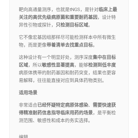
靶向高通量测序，也就是tNGS，是针对
临床上最
关注的高优先级病原菌和重要耐药基因
，设计特
异性引物或探针，
只检测目标区域
。
它不像宏基因组那样尽可能检测样本中所有微生
物，而是更像
带着清单去找重点目标
。
这种设计有一个明显好处，测序深度
集中在目标
区域
，所以
敏感性显著提高
，能够
检测到低丰度
病原体携带的耐药基因和耐药突变，结果也更容
易解释，往往能直接对应到具体药物类别。
适用场景
非常适合
已经怀疑特定病原体感染
、
需要快速获
得精准耐药信息指导临床用药的场景
，是平衡检
测范围、敏感性和成本的务实选择。
编辑​