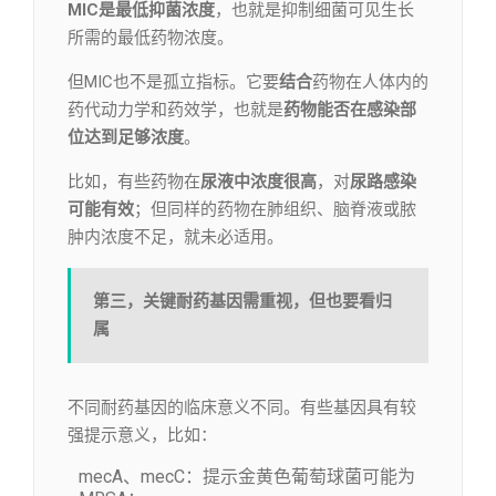
MIC是最低抑菌浓度
，也就是抑制细菌可见生长
所需的最低药物浓度。
但MIC也不是孤立指标。它要
结合
药物在人体内的
药代动力学和药效学，也就是
药物能否在感染部
位达到足够浓度
。
比如，有些药物在
尿液中浓度很高
，对
尿路感染
可能有效
；但同样的药物在肺组织、脑脊液或脓
肿内浓度不足，就未必适用。
第三，关键耐药基因需重视，但也要看归
属
不同耐药基因的临床意义不同。有些基因具有较
强提示意义，比如：
mecA、mecC：提示金黄色葡萄球菌可能为