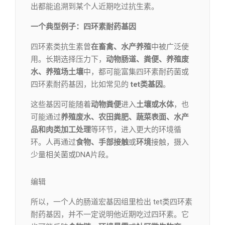
出都能追溯到某个人近期吃过抗生素。
一个典型例子：四环素耐药基因
四环素类抗生素曾
在畜禽、水产养殖
中被广泛使
用。长期选择压力下，
动物肠道、粪便、养殖废
水、养殖场土壤
中，都可能富集四环素耐药菌或
四环素耐药基因，比如常见的
tet类基因
。
这些基因可能随着
动物粪便
进入
土壤或水体
，也
可能通过
养殖废水、农田粪肥、蔬菜表面、水产
品和肉类加工处理
等环节，进入更大的环境循
环。人再通过
食物、手部接触
或
环境
接触，摄入
少量相关菌或DNA片段。
编辑​
所以，一个人的肠道宏基因组里检出 tet类四环素
耐药基因，并不一定说明他近期吃过四环素。它