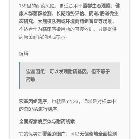
16S里的耐药风险，更适合用于
菌群生态观察、健
康人群菌群检测、长期趋势评估、阴道/肠道微生
态研究、大规模队列或环境耐药组普查等场景
，
不适合作为临床感染用药的直接依据，只能提供
病原菌耐药的风险提示。
编辑​
宏基因组：
可以发现耐药基因，但不等于
药敏
宏基因组测序
，也就是mNGS，通常是对
样本中
的总DNA进行测序
。
全面探索病原体与耐药线索
它的优势是
覆盖范围广
，可以
无偏倚地全面检测