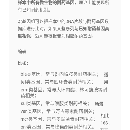
样本中所有微生物的耐药基因
，理论上能发现所
有已知耐药机制。
宏基因组可以把样本中的DNA片段与耐药基因数
据库进行比对。如果某些
序列
与
已知耐药基因
高
度相似
，就可能被报告为相应耐药基因。
编辑​
比如：
bla类基因，常与β-内酰胺类耐药相关；
适
tet类基因，常与四环素类耐药相关；
用
erm类基因，常与大环内酯、林可酰胺等耐
药相关；
sul类基因，常与磺胺类耐药相关；
场景
van类基因，常与万古霉素耐药相关；
相比
mcr类基因，常与多黏菌素耐药相关；
16S，
qnr类基因，常与喹诺酮类耐药相关。