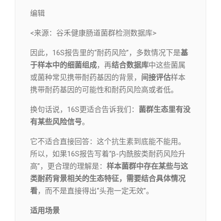
编辑​
<来源：谷禾健康肠道菌群检测数据库>
因此，16S报告里的“耐药风险”，多数情况下是
基
于样本中的细菌组成
，再
结合数据库
中这些菌属
或菌种常见携带耐药基因的背景，
间接评估
样本
携带耐药基因的可能性和耐药风险高或者低。
换句话说，16S更适合告诉我们：
菌群生态里有没
有某些风险信号
。
它不适合直接回答：这个抗生素到底能不能用。
所以，如果16S报告写着“β-内酰胺类耐药风险升
高”，更合理的理解是：
样本菌群中存在某些与这
类耐药背景相关的生态特征
，需要结合具体情况
看
，而不是直接得出“头孢一定无效”。
适用场景