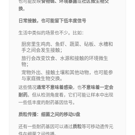
也可能反映
食物链、环境暴露
或
社区微生物交
换
。
日常接触，也可能留下低丰度信号
生活中类似的场景也不少。比如：
厨房里生鸡肉、鱼虾、蔬菜、砧板、水槽和
手之间会发生接触；
旅行会改变饮食、水源和接触的环境微生
物；
宠物外出、接触土壤和其他动物，也可能参
与家庭微生物交换。
这些情况
通常不意味着感染
，也
不意味着一定会
耐药
。但从检测角度看，它们可能让样本中出现
一些低丰度的耐药基因信号。
质粒传播：细菌之间的移动U盘
还有一些耐药基因可以通过
质粒
等可移动遗传元
件在细菌之间传播。