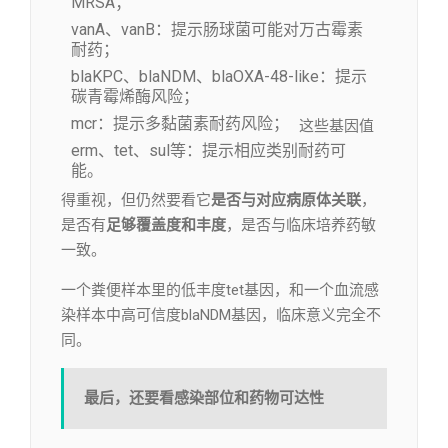
MRSA；
vanA、vanB：提示肠球菌可能对万古霉素
耐药；
blaKPC、blaNDM、blaOXA-48-like：提示
碳青霉烯酶风险；
mcr：提示多黏菌素耐药风险；
这些基因值
erm、tet、sul等：提示相应类别耐药可
能。
得重视，但仍然要看它
是否与对应病原体关联
，
是否有
足够覆盖度和丰度
，是否与临床培养药敏
一致。
一个粪便样本里的低丰度tet基因，和一个血流感
染样本中高可信度blaNDM基因，临床意义完全不
同。
最后，还要看感染部位和药物可达性