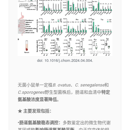
doi: 10.1016/j.chom.2024.04.004.
​无菌小鼠单一定植
B. ovatus
、
C. senegalense
和
C.sporogenes
野生型菌株后，肠道和血清中
特定
氨基酸浓度显著降低
。
★ 主要发现包括：
•肠道氨基酸稳态调控：
多数鉴定出的微生物代谢