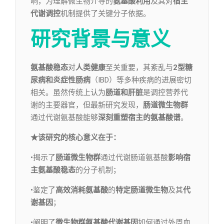
响，为理解微生物介导的
氨基酸利用
及其对
宿主
代谢调控
机制提供了关键分子依据。
研究背景与意义
氨基酸稳态
对
人类健康
至关重要，其紊乱与
2型糖
尿病和炎症性肠病
（IBD）等多种疾病的进展密切
相关。虽然传统上认为
肠道和肝脏
是调控营养代
谢的主要器官，但最新研究发现，
肠道微生物群
通过代谢氨基酸能够
深刻重塑宿主的氨基酸谱
。
★该研究的核心意义在于：
•揭示了
肠道微生物群
通过代谢肠道氨基酸
影响宿
主氨基酸稳态
的分子机制；
•鉴定了
高效消耗氨基酸
的
特定肠道微生物
及其
代
谢基因
；
•阐明了
微生物群氨基酸代谢基因
如何通过外周血