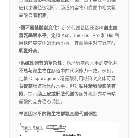
基因或酶
影响肠道氨基酸平衡
。由于突变体的相
应代谢途径被阻断，肠道内容物和粪便中相关氨
基酸
显著积累
。
•循环氨基酸谱变化：
部分代谢基因还影响
宿主血
清氨基酸水平
。定植 Asn、Leu/Ile、Pro 和 His 利
用缺陷突变体的无菌小鼠，其血清中对应氨基酸
明显升高
。
•系统性调节的复杂性：
循环氨基酸水平的变化
并
不总与
微生物在肠道中的代谢能力一致。例如，
定植 C. sporogenes 精氨酸利用缺陷突变体可
显
著提高
肠道精氨酸水平，但对
循环精氨酸影响有
限
，提示
肠上皮或肝脏代谢
等额外机制亦参与精
氨酸的全身稳态调控。
单基因水平的微生物群氨基酸代谢调控