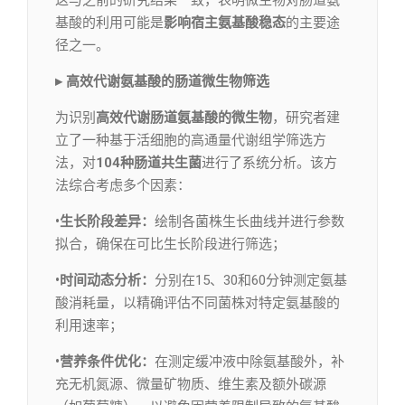
基酸的利用可能是
影响宿主氨基酸稳态
的主要途
径之一。
▸ 高效代谢氨基酸的肠道微生物筛选
为识别
高效代谢肠道氨基酸的微生物
，研究者建
立了一种基于活细胞的高通量代谢组学筛选方
法，对
104种肠道共生菌
进行了系统分析。该方
法综合考虑多个因素：
•生长阶段差异：
绘制各菌株生长曲线并进行参数
拟合，确保在可比生长阶段进行筛选；
•时间动态分析：
分别在15、30和60分钟测定氨基
酸消耗量，以精确评估不同菌株对特定氨基酸的
利用速率；
•营养条件优化：
在测定缓冲液中除氨基酸外，补
充无机氮源、微量矿物质、维生素及额外碳源