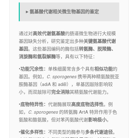
▸ 氨基酸代谢相关微生物基因的鉴定
通过对
高效代谢氨基酸
的肠道微生物进行大规模
基因缺失分析，研究鉴定出多种
关键氨基酸代谢
基因
。这些基因编码的酶包括
转氨酶、脱羧酶、
消旋酶和氨裂解酶
等，具有以下特征：
•功能冗余性：
单株细菌常含多个具有
相似功能
的
基因。例如，
C. sporogenes
携带两种精氨酸脱亚
胺酶基因（adiA 和 adiB），单基因敲除影响较
小，而双敲除可
完全消除
其精氨酸代谢能力。
•底物特异性：
代谢酶展现
高度底物选择性
。例
如，
C. sporogenes
的转氨酶 ArtA 特异作用于色
氨酸和酪氨酸，但对苯丙氨酸代谢
影响极小
。
•催化多样性：
不同类型的酶参与
多条代谢途径
。