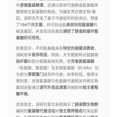
中
游离氨基酸谱
，还通过高效代谢肠道氨基酸来
重塑宿主氨基酸的格局。为确定责任微生物/基
因，该研究开发了基于代谢组学的检测法，筛查
了
104个共生菌
，并识别出能
高效利用氨基酸
的
候选基因，并发现这些基因
调控了肠道和循环氨
基酸的可用性
。
结果显示，不同氨基酸具有
特定的细菌消费者
，
消耗效率
差异明显
。例如，天冬酰胺和谷氨酸被
拟杆菌
和部分梭菌高效利用，而
芳香族氨基酸
（色氨酸、酪氨酸）及支链氨基酸（BCAAs）仅
为部分
厚壁菌门
成员所代谢，效率较低。值得注
意的是，支链氨基酸与色氨酸代谢相关的微生物
基因还能通过
调节外周血清素
间接影响
宿主葡萄
糖平衡
。
总体而言，该研究首次系统揭示了
肠道微生物群
编码的
氨基酸代谢活动
对
宿主营养稳态
的深远影