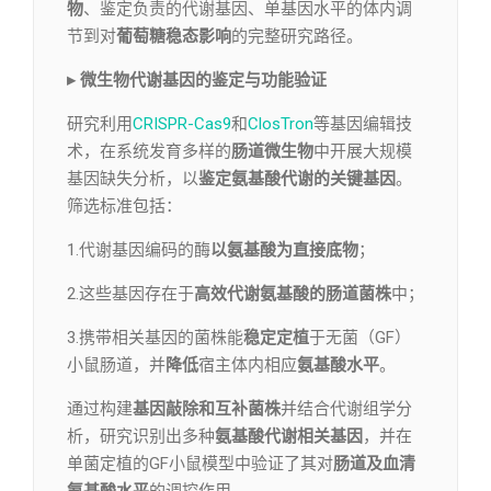
物
、鉴定负责的代谢基因、单基因水平的体内调
节到对
葡萄糖稳态影响
的完整研究路径。
▸ 微生物代谢基因的鉴定与功能验证
研究利用
CRISPR-Cas9
和
ClosTron
等基因编辑技
术，在系统发育多样的
肠道微生物
中开展大规模
基因缺失分析，以
鉴定氨基酸代谢的关键基因
。
筛选标准包括：
1.代谢基因编码的酶
以氨基酸为直接底物
；
2.这些基因存在于
高效代谢氨基酸的肠道菌株
中；
3.携带相关基因的菌株能
稳定定植
于无菌（GF）
小鼠肠道，并
降低
宿主体内相应
氨基酸水平
。
通过构建
基因敲除和互补菌株
并结合代谢组学分
析，研究识别出多种
氨基酸代谢相关基因
，并在
单菌定植的GF小鼠模型中验证了其对
肠道及血清