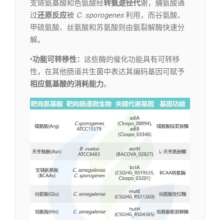
支链氨基酸和色氨酸经
转氨途径代
谢，脯氨酸通
过
还原反应
被
C. sporogenes
利用，而谷氨酸、
甲硫氨酸、丝氨酸和苏氨酸则由氨裂解酶快速分
解。
•功能可转移性：
这些酶的催化功能具有可转移
性，在其他肠道共生菌中表达其编码基因可赋予
相应氨基酸的消耗能力
。