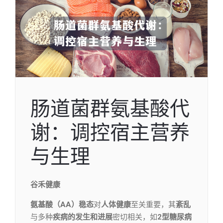
肠道菌群氨基酸代
谢：调控宿主营养
与生理
谷禾健康
氨基酸（AA）稳态
对
人体健康
至关重要，其
紊乱
与多种
疾病的发生和进展
密切相关，如
2型糖尿病