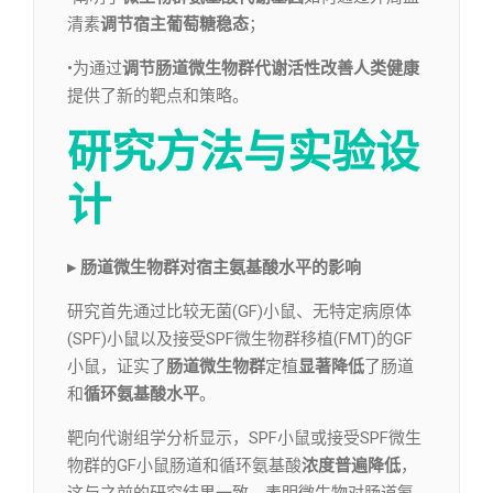
清素
调节宿主葡萄糖稳态
；
•为通过
调节肠道微生物群代谢活性改善人类健康
提供了新的靶点和策略。
研究方法与实验设
计
▸ 肠道微生物群对宿主氨基酸水平的影响
研究首先通过比较无菌(GF)小鼠、无特定病原体
(SPF)小鼠以及接受SPF微生物群移植(FMT)的GF
小鼠，证实了
肠道微生物群
定植
显著降低
了肠道
和
循环氨基酸水平
。
靶向代谢组学分析显示，SPF小鼠或接受SPF微生
物群的GF小鼠肠道和循环氨基酸
浓度普遍降低
，
这与之前的研究结果一致，表明微生物对肠道氨