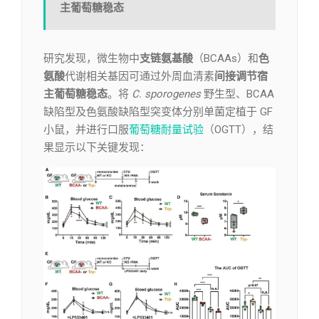
主葡萄糖稳态
研究发现，微生物中
支链氨基酸
（BCAAs）和
色
氨酸
代谢相关基因可通过外周血清素
间接调节宿
主葡萄糖稳态
。将
C. sporogenes
野生型、BCAA
缺陷型及色氨酸缺陷型突变体分别单菌定植于 GF
小鼠，并进行口服
葡萄糖耐量试验
（OGTT），结
果显示以下关键发现：