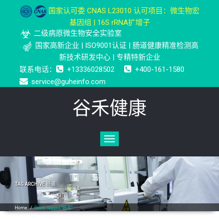
国家认可委 CNAS L23010 认可项目：微生物宏
基因组 | 16S rRNA扩增子
二级病原微生物安全实验室
国家高新企业 | ISO9001认证 | 肠道健康精准检测高
新技术研发中心 | 专精特新企业
联系电话：
+13336028502
+400-161-1580
service@guheinfo.com
谷禾健康
Toggle
navigation
TAG ARCHIVE
肠道
Home
/
Posts tagged"肠道"