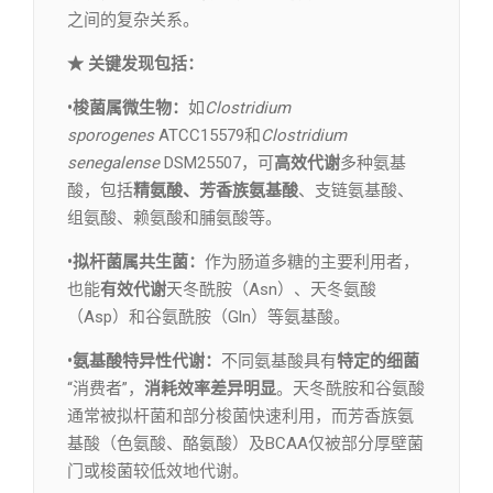
之间的复杂关系。
★ 关键发现包括：
•梭菌属微生物：
如
Clostridium
sporogenes
ATCC15579和
Clostridium
senegalense
DSM25507，可
高效代谢
多种氨基
酸，包括
精氨酸、芳香族氨基酸
、支链氨基酸、
组氨酸、赖氨酸和脯氨酸等。
•拟杆菌属共生菌：
作为肠道多糖的主要利用者，
也能
有效代谢
天冬酰胺（Asn）、天冬氨酸
（Asp）和谷氨酰胺（Gln）等氨基酸。
•氨基酸特异性代谢：
不同氨基酸具有
特定的细菌
“消费者”，
消耗效率差异明显
。天冬酰胺和谷氨酸
通常被拟杆菌和部分梭菌快速利用，而芳香族氨
基酸（色氨酸、酪氨酸）及BCAA仅被部分厚壁菌
门或梭菌较低效地代谢。