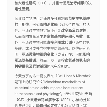
和
炎症性肠病
（IBD），并且常常是
治疗结果
的
决
定性因素
。
肠道微生物群可能通过多种机制
调节宿主氨基酸
的可用性
，例如
影响消化酶
（如胰蛋白酶）的活
性。肠道微生物群定殖还可能
改变肠道通透性
，
从而影响胃肠道中
游离氨基酸的运输和吸收
。此
外，肠道微生物可能
直接利用或代谢
肠道中的氨
基酸，或合成并向宿主提供氨基酸。以往研究表
明，
肠道微生物组的变化
（或其存在）可能
影响
肠道氨基酸谱
。然而，参与调控
宿氨基酸稳态
的
关键菌株及代谢基因
仍未完全明确。
今天分享的这一篇发表在《Cell Host & Microbe》
期刊上的研究论文”Microbiota metabolism of
intestinal amino acids impacts host nutrient
homeostasis and physiology”，通过比较Met
无菌
（GF）小鼠
与
无特异病原体
（SPF）小鼠的分解
物谱已证明，
肠道细菌定殖
会影响胃肠道（GI）