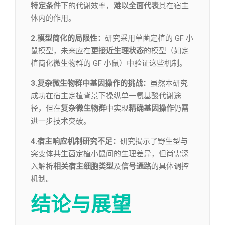
特定条件
下的代谢效率，
难以全面代表
其在宿主
体内的作用。
2.模型简化的局限性：
研究采用单菌定植的 GF 小
鼠模型，未来应在
更接近生理状态
的模型（如定
植简化微生物群的 GF 小鼠）中验证这些机制。
3.复杂微生物群中基因操作的挑战：
虽然本研究
成功在宿主定植背景下操纵单一氨基酸代谢途
径，但在
复杂微生物群
中实现
精确基因操作
仍需
进一步技术突破。
4.宿主响应机制研究不足：
研究揭示了野生型与
突变体共生菌定植小鼠间的生理差异，但尚需深
入解析
相关宿主细胞类型
及
信号通路
的具体调控
机制。
结论与展望