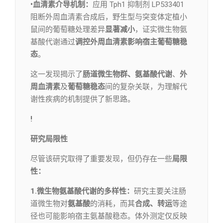
•血清素介导机制：
应用 Tph1 抑制剂 LP533401
阻断外周血清素合成后，野生型与突变体定植小
鼠间的葡萄糖处理差异
显著减小
，证实微生物氨
基酸代谢通过
调控外周血清素影响宿主葡萄糖稳
态
。
这一发现揭示了
肠道微生物群、氨基酸代谢
、
外
周血清素
及
葡萄糖稳态
间的复杂关联，为理解代
谢性疾病的机制提供了新思路。
!
研究局限性
尽管该研究取得了重要发现，但仍存在一些
局限
性：
1.微生物氨基酸代谢的多样性：
研究主要关注肠
道微生物对
氨基酸
的消耗，而其
合成、转运
等途
径也可能影响宿主氨基酸稳态。体外测定仅反映