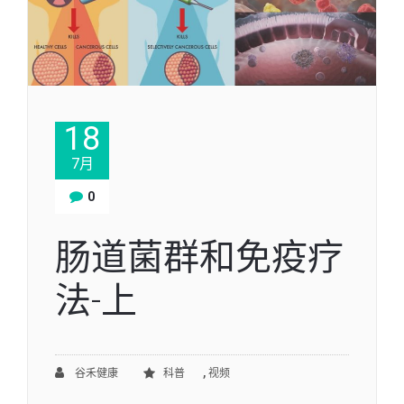
18
7月
0
肠道菌群和免疫疗
法-上
,
谷禾健康
科普
视频